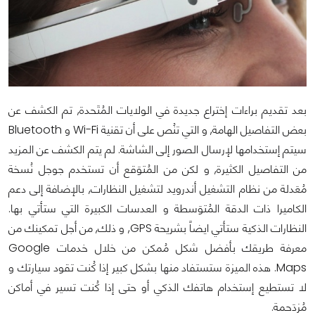
بعد تقديم براءات إختراع جديدة في الولايات المُتَحدة, تم الكشف عن
بعض التفاصيل الهامة, و التي تنُص على أن تقنية Wi-Fi و Bluetooth
سيتم إستخدامها لإرسال الصور إلى الشاشة. لم يتم الكشف عن المزيد
من التفاصيل الكثيرة, و لكن من المُتوَقع أن تستخدم جوجل نُسخة
مُعَدلة من نظام التشغيل أندرويد لتشغيل النظارات, بالإضافة إلى دعم
الكاميرا ذات الدقة المُتوَسطة و العدسات الكبيرة التي ستأتي بها.
النظارات الذكية ستأتي ايضاً بشريحة GPS, و ذلك, من أجل تمكينك من
معرفة طريقك بأفضل شكل مُمكن من خلال خدمات Google
Maps. هذه الميزة ستستفاد منها بشكل كبير إذا كُنت تقود سيارتك و
لا تستطيع إستخدام هاتفك الذكي أو حتى إذا كُنت تسير في أماكن
مُزدَحمة.