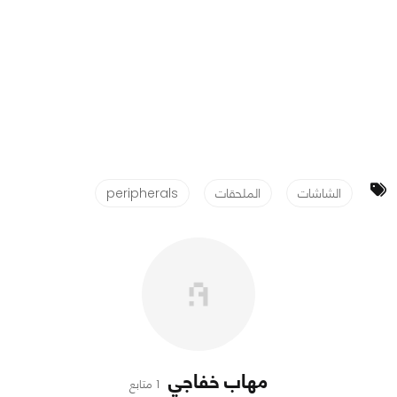
الشاشات
الملحقات
peripherals
مهاب خفاجي
1 متابع