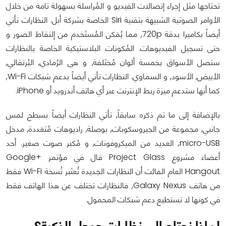
تحتاجها مثل إجراء إتصالات الفيديو و المُراسلة بسهولة تامة من خلال
الأوامر الصوتية الشبيهة بتقنية Siri الخاصة بشركة أبل. النظارات تأتي
أيضاً بكاميرا بدقة 720p, مما يُمَكن المُستَخدم من إلتقاط الصور و
حتى تسجيل الفيديوهات. المُكونات البلاستيكية الخاصة بالنظارات
ستصل الأسواق بخمسة ألوان مُختَلفة, و هى الرُمادي, البُرتقالي,
الأبيض, الأسود, و السماوي. النظارات تأتي أيضاً بدعم شبكات Wi-Fi,
كما أنها ستدعم ميزة ربط الإنترنت عبر أي هاتف أندرويد أو iPhone.
بالإضافة إلى ما تم ذكره سابقاً, تأتي النظارات أيضاً بسطح لمس
جانبي, مجموعة من الجيروسكوبات, بوصلة, راديوهات مُتعَددة, مدخل
micro-USB, العديد من الميكروفونات, و مُكبر صوت صغير. أحد
أعضاء مشروع Project Glass قال في مؤتمر Google+
Hangout العام الفائت أن النظارات الجديدة تُعتَبر نُسخة Wi-Fi فقط
من هاتف Galaxy Nexus, فالنظارات تختلف عن هذا الهاتف فقط
في كونها لا تستطيع دعم شبكات المحمول.
لماذا نحتاج إلى نظارات جوجل الذكية؟