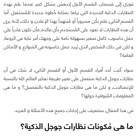
فوري إلى قسمان. القسم الأول إندهش بشكل كبير عندما علم بهذه
النظارات الذكية الجديدة التي يراها بمثابة خُطوة جديدة للمُستَقبل. أما
القسم الثاني, فلم يكُن مسروراً أو مُبتهجاً بهذا الإعلان, و ذلك, لأنه يرى
أن هذه النظارات لا تعود على المُستَخدم بأي فائدة, فأن تكون قادراً على
حمل حاسوب كامل صغير بسهولة تامة على وجهك أمر غاية في الروعة,
و لكن مَن ذلك الشخص الذي يُريد حمل حاسوبه في الشوارع و الأماكن
العامة؟
سواء كُنت أحد أفراد القسم الأول أو القسم الثاني, لا شك في أن
نظارات جوجل الذكية ستعمل على تغيير طريقة تفكير العالم كله بالنسبة
للإتصالات, و لكن ما هى نظارات جوجل الذكية بالتفصيل؟ و ما هى
المعلومات المُتوافرة حولها؟
في هذا المقال, سنتعرف على إجابات جميع هذه الأسئلة و المزيد.
ما هى مُكونات نظارات جوجل الذكية؟