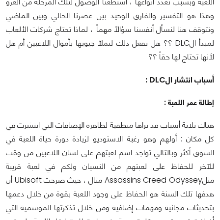
اللعبة وبسبب تعدد أنواعها ، استطعنا الوصول لتلك المرحلة من الغزو
وهذا هو التفسير والفارق الوحيد بين عصرنا الحالي وبين الماضي
ونتوقف هنا لنسأل أنفسنا سؤالاً مهماً ، لماذا تحتاج شركات الألعاب
لمبدأ الDLC ؟؟ هل تفعل ذلك لتملأ جيوبها بأموال اللاعبين أم هل
لأنها تحتاج لها حقاً ؟؟
أسباب انتشار الDLC :
إطالة عمر اللعبة :
هناك ثلاثة أسباب قد نراها منطقية لظاهرة الإضافات التي انتشرت في
كل مكان : أولهم وهو رغبة الاستوديو لزيادة دورة حياة اللعبة في
السوق أكثر وبالتالي تواجد اسم لعبتهم على لسان اللاعبين من وقت
للآخر للحفاظ على لعبتهم من النسيان ولكم في لعبة قريبة
مثلAssassins Creed Odyssey مثال ، حيث صرحت Ubisoft أن
هدفها تلك السنة هو الحفاظ على وجود اللعبة بقوة من خلال دعمها
بتحديثات مجانية ومهمات إضافية ومن خلال تذكرتها الموسمية التي