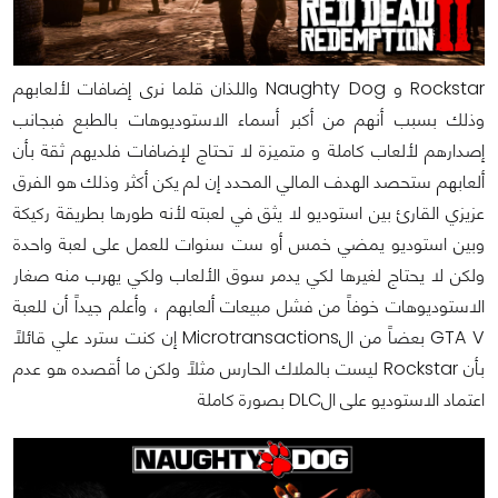
Rockstar و Naughty Dog واللذان قلما نرى إضافات لألعابهم
وذلك بسبب أنهم من أكبر أسماء الاستوديوهات بالطبع فبجانب
إصدارهم لألعاب كاملة و متميزة لا تحتاج لإضافات فلديهم ثقة بأن
ألعابهم ستحصد الهدف المالي المحدد إن لم يكن أكثر وذلك هو الفرق
عزيزي القارئ بين استوديو لا يثق في لعبته لأنه طورها بطريقة ركيكة
وبين استوديو يمضي خمس أو ست سنوات للعمل على لعبة واحدة
ولكن لا يحتاج لغيرها لكي يدمر سوق الألعاب ولكي يهرب منه صغار
الاستوديوهات خوفاً من فشل مبيعات ألعابهم ، وأعلم جيداً أن للعبة
GTA V بعضاً من الMicrotransactions إن كنت سترد علي قائلاً
بأن Rockstar ليست بالملاك الحارس مثلاً ولكن ما أقصده هو عدم
اعتماد الاستوديو على الDLC بصورة كاملة