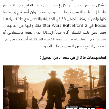
الشكل وبسعر أرخص من كل إضافة على حدة بالطبع حتى لا تشعر
بالتحايل ، تلك الاستوديوهات كثيرة ومتعددة ولن أستطيع إحصاءها
كلها ولكن لا يمكننا تجاهل EA في الحقيقة بالأخص مع حادثة الLoot
Boxes في Star Wars Battlefront 2 مثلاً وغيها من ألعابهم …
وهنا وفي تلك اللحظة أكره مبدأ الDLC الذي يقوم باستغلالي أو
يستغل حبي لسلسلة ما ..فاللعبة الكاملة المتكاملة أصبحت من طي
الماضي إلا مع بعض الاستوديوهات النادرة
استوديوهات ما تزال في عصر الزمن الجميل :