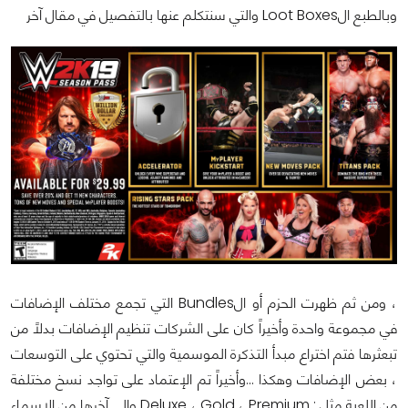
وبالطبع الLoot Boxes والتي سنتكلم عنها بالتفصيل في مقال آخر
، ومن ثم ظهرت الحزم أو الBundles التي تجمع مختلف الإضافات
في مجموعة واحدة وأخيراً كان على الشركات تنظيم الإضافات بدلاً من
تبعثرها فتم اختراع مبدأ التذكرة الموسمية والتي تحتوي على التوسعات
، بعض الإضافات وهكذا ...وأخيراً تم الإعتماد على تواجد نسخ مختلفة
من اللعبة مثل : Deluxe ، Gold ، Premium وإلى آخرها من الاسماء