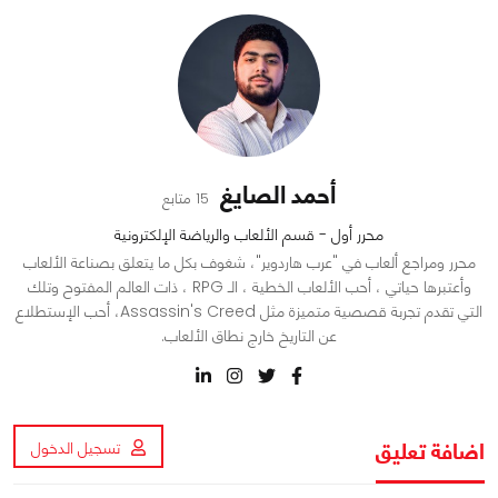
أحمد الصايغ
15 متابع
محرر أول - قسم الألعاب والرياضة الإلكترونية
محرر ومراجع ألعاب في "عرب هاردوير"، شغوف بكل ما يتعلق بصناعة الألعاب
وأعتبرها حياتي ، أحب الألعاب الخطية ، الـ RPG ، ذات العالم المفتوح وتلك
التي تقدم تجربة قصصية متميزة مثل Assassin's Creed، أحب الإستطلاع
عن التاريخ خارج نطاق الألعاب.
اضافة تعليق
تسجيل الدخول