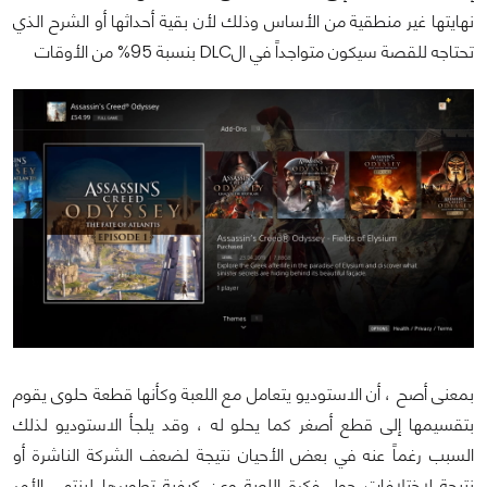
نهايتها غير منطقية من الأساس وذلك لأن بقية أحداثها أو الشرح الذي
تحتاجه للقصة سيكون متواجداً في الDLC بنسبة 95% من الأوقات
بمعنى أصح ، أن الاستوديو يتعامل مع اللعبة وكأنها قطعة حلوى يقوم
بتقسيمها إلى قطع أصغر كما يحلو له ، وقد يلجأ الاستوديو لذلك
السبب رغماً عنه في بعض الأحيان نتيجة لضعف الشركة الناشرة أو
نتيجة لاختلافات حول فكرة اللعبة وعن كيفية تطويرها لينتهي الأمر