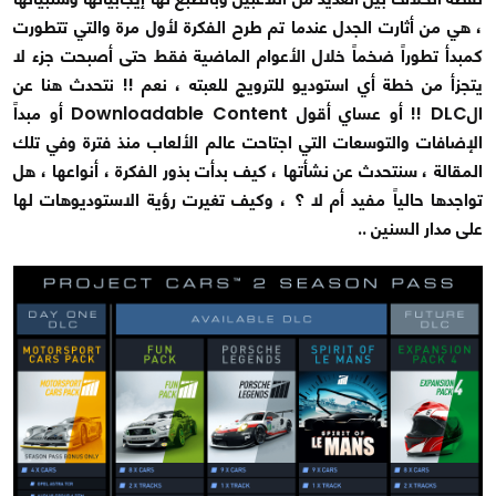
، هي من أثارت الجدل عندما تم طرح الفكرة لأول مرة والتي تتطورت
كمبدأ تطوراً ضخماً خلال الأعوام الماضية فقط حتى أصبحت جزء لا
يتجزأ من خطة أي استوديو للترويج للعبته ، نعم !! نتحدث هنا عن
الDLC !! أو عساي أقول Downloadable Content أو مبداً
الإضافات والتوسعات التي اجتاحت عالم الألعاب منذ فترة وفي تلك
المقالة ، سنتحدث عن نشأتها ، كيف بدأت بذور الفكرة ، أنواعها ، هل
تواجدها حالياً مفيد أم لا ؟ ، وكيف تغيرت رؤية الاستوديوهات لها
على مدار السنين ..