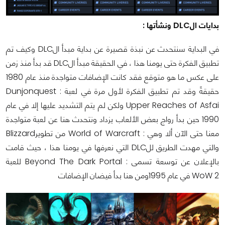
بدايات الDLC ونشأتها :
في البداية سنتحدث عن نبذة قصيرة عن بداية مبدأ الDLC وكيف تم
تطبيق الفكرة حتى يومنا هذا ، في الحقيقة مبدأ الDLC قد بدأ منذ زمن
على عكس ما هو متوقع فقد كانت الإضافات متواجدة منذ عام 1980
حقيقةً وقد تم تطبيق الفكرة لأول مرة في لعبة : Dunjonquest
Upper Reaches of Asfai ولكن لم يتم التشديد عليها إلا في عام
1990 حين بدأ رواج بعض الألعاب يزداد ونتحدث هنا عن لعبة متواجدة
معنا حتى الآن ألا وهي : World of Warcraft من تطويرBlizzard
والتي مهدت الطريق للDLC التي نعرفها في يومنا هذا ، حيث قامت
بالإعلان عن توسعة تسمى : Beyond The Dark Portal للعبة
WoW 2 في عام 1995ومن هنا بدأ فيضان الإضافات