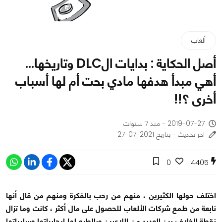
ألعاب
أصل الحكاية : بدايات الDLC وتاريخها...
أهي مبدأ هدفها مادي بحت أم لها أسباب
أخرى ؟!!
2019-07-27 - منذ 7 سنوات
اخر تحديث - بتاريخ 2021-07-27
0
4405
اختلف حولها الكثيرين ، منهم من رحب بالفكرة ومنهم من قال أنها
نابعة من طمع شركات الألعاب للحصول على مال أكثر ، كانت وما تزال
نقطة الخلاف بين العديد من اللاعبين وبالطبع لها إيجابياتها وسلبياتها