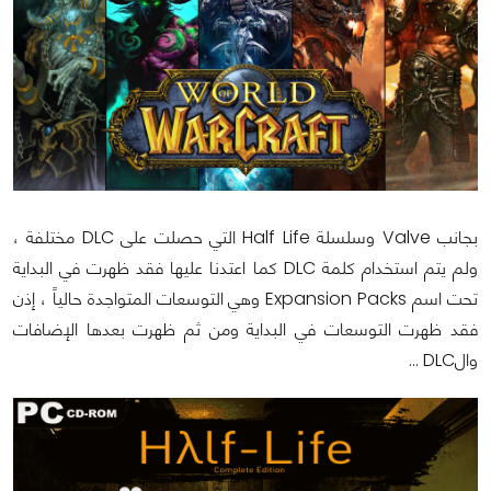
بجانب Valve وسلسلة Half Life التي حصلت على DLC مختلفة ،
ولم يتم استخدام كلمة DLC كما اعتدنا عليها فقد ظهرت في البداية
تحت اسم Expansion Packs وهي التوسعات المتواجدة حالياً ، إذن
فقد ظهرت التوسعات في البداية ومن ثم ظهرت بعدها الإضافات
والDLC …