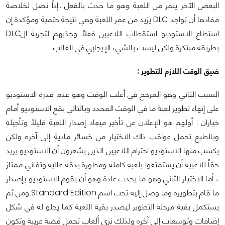
البعض الآخر ينفر من اللعبة وهو ما حدث بالفعل ..إذاً نصل لخلاصة
مفادها أن تواجد DLC يزيد من عمر اللعبة وهي نتيجة حتمية ومؤكدة إن
استطاع الاستوديو استقطاب اللاعبين فعلاً وجذبهم لتجربة الDLC
بطريقة مبتكرة ولكن ليست بالشيء الإيجابي في الغالب
ضيق الوقت اللازم للتطوير :
السبب الثاني وهو المرجح في أغلب الوقت وهو عدم قدرة الاستوديو
على إنهاء تطوير لعبة ما في الوقت المحدد وبالتالي يقع الاستوديو أمام
خياران : أولهم هو الإعلان عن تأخير ميعاد إصدار اللعبة قليلاً وتأجيله
وبالطبع تحمل عواقب ذاك الاختيار من خسائر مادية إلى آخره ولكن
يكسب منها الاستوديو احترام اللاعبين الذين يشعرون أن الاستوديو يريد
حقاً للاعبيه أن يستمتعوا بلعبة كاملة ومطورة بدقة عالية وتفاني ممتاز
، أما الاختيار الثاني وهو ما يحدث عادة وهو أن يقوم الاستوديو بإصدار
ما قام بتطويره وما وصل إليه تحت اسم Standard Edition ومن ثم
يستكمل بقية مرحلة التطوير ليصدر بقية اللعبة كما يحلو له في شكل
إضافات وتوسعات إلى آخره ولذلك نرى ألعاب تحمل قصة غريبة وتكون