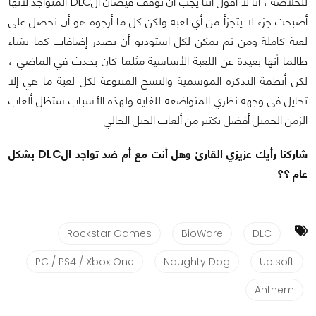
للخلاصة ، أنا لا أقول أننا يجب أن نوقف فيضان الDLC المتواجد لأنها
أصبحت جزء لا يتجزأ من أي لعبة ولكن كل ما أرجوه هو أن نحصل على
لعبة كاملة ومن ثم يمكن لكل استوديو أن يصدر إضافات كما يشاء
طالما أنها بعيدة عن اللعبة الأساسية مثلما كان يحدث في الماضي ،
لكن أنظمة التذكرة الموسمية والنسخ المتنوعة لكل لعبة ما هي إلا
تحايل في وجهة نظري المتواضعة للغاية ولهذه الأسباب ستظل ألعاب
الزمن الجميل أفضل بكثير من ألعاب الجيل الحالي
شاركنا رأيك عزيزي القارئ وهل أنت مع أم ضد تواجد الDLC بشكل
عام ؟؟
Rockstar Games
BioWare
DLC
PC / PS4 / Xbox One
Naughty Dog
Ubisoft
Anthem