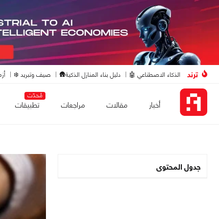
ترند
الذكاء الاصطناعي 🤖
دليل بناء المنازل الذكية🛖
صيف وتبريد ❄️
أزم
مُحدّث
أخبار
مقالات
مراجعات
تطبيقات
جدول المحتوى