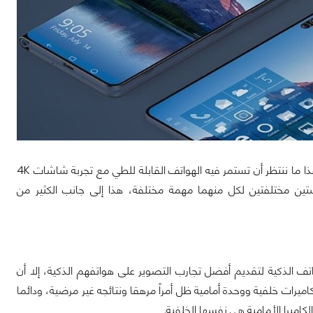
لا شك أن كل هذه التطويرات احدثت فرقاً كبيرة في تفاعل الأفراد مع هواتفهم الذكية، وهذا ما ننتظر أن تستمر فيه الهواتف القابلة للطي مع تجربة شاشات 4K
ين مختلفتين لكل منهما مهمة مختلفة، هذا إلى جانب الكثير من
اتف الذكية لتقديم أفضل تجارب التصوير على هواتفهم الذكية، إلا أن
يرات خلفية ووحدة أمامية ظل أمراً مرهقا ونتائجه غير مرضية، ودائما
كاميرا الأمامية هي نفسها الخلفية.