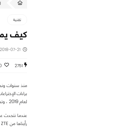
ا
تقنية
كيف يمك
2018-07-21 - منذ 8 سنوات
0
2751
منذ سنوات ونحن
لعام 2019 ، وتصريحات سامسونج المبشرة حول إطلاق هاتفها القابل للطي جالاكسي X في بداية عام 2019 الذي نعتقد أنه العام المنتظر للهواتف القابلة للطي.
عندما نتحدث ع