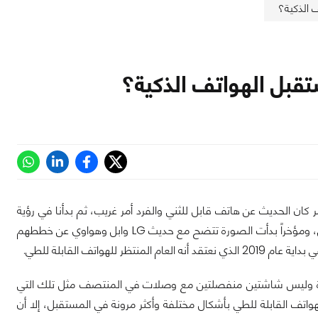
 الذكية؟
تقبل الهواتف الذكية؟
ان الحديث عن هاتف قابل للثني والفرد أمر غريب، ثم بدأنا في رؤية
براءات الإختراعات والنماذج الأولية والرسومات التخطيطية للهواتف خلال العامين الماضيين، ومؤخراً بدأت الصورة تتضح مع حديث LG وابل وهواوي عن خططهم
ة وليس شاشتين منفصلتين مع وصلات في المنتصف مثل تلك التي
 ZTE Axon M الذي أطلقته الشركة في عام 2017. وقد تأتي الهواتف القابلة للطي بأشكال مختلفة وأكثر مرونة في المستقبل، إلا أن