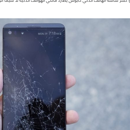
سر شاشة الهاتف الذكي كابوس يطارد مالكي الهواتف الذكية لا سيما الرائ