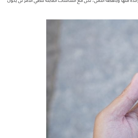
دة منها وباهظة الثمن، لكن مع الشاشات القابلة للطي الأمر لن يكون