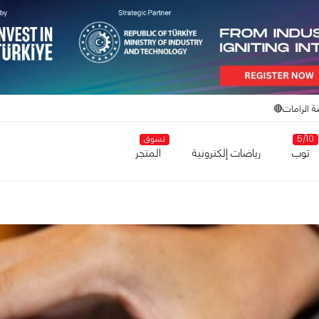
ة الرامات🔴
5/10
تسوق
توب
رياضات إلكترونية
المتجر