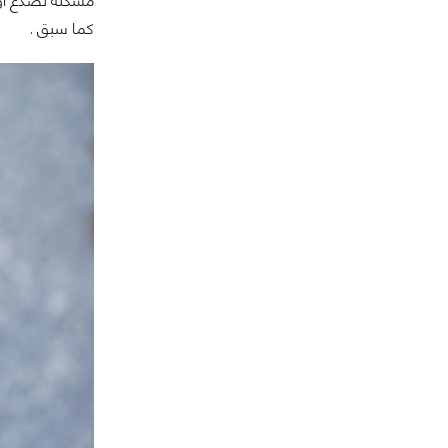
مشكلة تصدع أو ك
كما سبق .