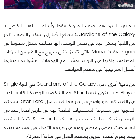
بالطبع، السرد هو نصف الصورة فقط وأسلوب اللعب الخاص بـ
Guardians of the Galaxy يتطلع أيضًا إلى تشكيل النصف الآخر
من اللعبة بشكل جيد في نفس الوقت، إنها تختلف بشكل ملحوظ عن
Marvel’s Avengers والتي تتميز بقتال مبهرج مع الكثير من الحركات
المختلفة، ولكنها في النهاية تفشل مع الهجمات العشوائية باعتبارها
أفضل إستراتيجية في معظم المواقف.
من ناحية أخرى ، فإن Guardians of the Galaxy هي لعبة Single
Player حيث يكون Star-Lord هو الشخصية الوحيدة القابلة للعب
في اللعبة كما هو واضح في طريقة اللعب، مثل Star-Lord سيتحكم
اللاعبون في مجموعة الشخصيات الخاصة بهم عن طريق إصدار عدد من
الأوامر والتحركات، لا تبدو مجموعة حركات Star-Lord مثيرة للاهتمام
للغاية حيث يقضي معظم وقته في هزيمة الأعداء من مسافة بعيدة
بينما يقوم أعضاء الفريق بمعظم العمل في ساحة المعركة.