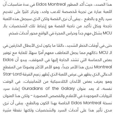
هذا الصدد، حيث أكد المطور Eidos Montreal في عدة مناسبات أن
اللعبة عبارة عن تجربة مُخصصة للاعب واحد، وتركز كثيرًا على تقديم
سرد رائع و بالطبع ، يبقى أن نرى القصة ولكن الذي سيجعل هذه اللعبة
ناجحة وبكل تأكيد من ناحية القصة هو إرتباط تلك الشخصيات بالـ
MCU بشكل مهم جداً وحراس المجرة في الواقع محور أحداث ضخم.
حتى في أوقات الخطر الشديد، دائمًا ما يكون لدى الأبطال الخارقين في
الـ MCU ذكائهم مما يجعل التعاطف معهم أمرًا سهلاً للغاية مع توفير
بعض الحماسة التي تشتد الحاجة إليها في الموقف، يبدو أن Eidos
Montreal تدري هذا الأمر جيداً، وهو الأمر الأكثر وضوحًا من المقطع
الدعائي الذي يظهر في عرض اللعبة الذي يُظهر زعيم الفرقة Star-Lord
وهو يعزف بعض الألحان الكلاسيكية من الثمانينيات، في الوقت
نفسه، لا يعد عنوان Guradians of the Galaxy إعادة سرد
للروايات الموجودة في الأفلام والقصص المصورة - ولكن هذا العنوان
نسخة Eidos Montreal الخاصة بهذا الكون وبالطبع، يبقى أن نرى
مدى تأثير هذا على أحداث السرد والشخصيات ولكنها نقطة مثيرة