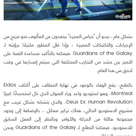
بشكل عام ، يبدو أن "حراس المجرة" يبتعدون عن المألوف نحو مزيج من
الإجراءات والتكتيكات المميزة ، وإذا ظل المطور ملتزمًا برؤيته لـ
Guardians of the Galaxy ،فيمكنه بالتأكيد مساعدة اللعبة على
التميز بين حشد من التجارب المختلفة التي سيتم إصدارها في وقت
لاحق من هذا العام.
بالطبع، يقع الوفاء بالوعود في نهاية المطاف على أكتاف Eidos
Montreal، وهو استوديو واعد وراء العنوان الذي نال استحسانًا كبيرًا
Deus Ex: Human Revolution، والذي يتشابه بشكل غريب مع
مشروع الاستوديو الحالي، هناك تركيز مماثل ... بالإضافة إلى وجود
مجموعة هائلة من الحركة والأوامر وبالنظر إلى العمل السابق
للاستوديو، فيمكننا التطلع لـ Guardians of the Galaxy ونحن
مفعمون بالتفاؤل.