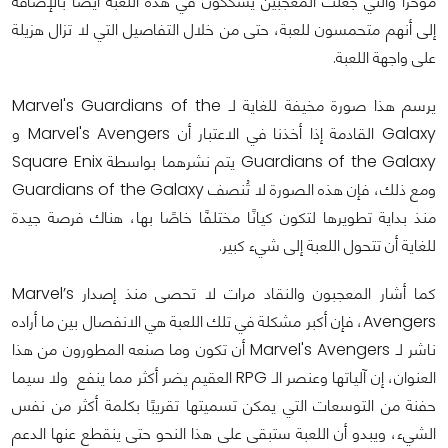
مؤخرًا والتي جعلت المعجبين يشككون في هذه اللعبة أيضاً بالإضافة
إلى أنهم متحمسون للعبة، حتى من خلال التفاصيل التي لا تزال هزيلة
على واجهة اللعبة.
يرسم هذا صورة مخيفة للغاية لـ Marvel's Guardians of the
Galaxy القادمة إذا أخذنا في الاعتبار أن Marvel's Avengers و
Guardians of the Galaxy يتم نشرهما بواسطة Square Enix
ومع ذلك، فإن هذه الصورة لا تُنصف Guardians of the Galaxy
منذ بداية تطويرها لتكون كيانًا مختلفًا خاصًا بها، هناك فرصة جيدة
للغاية أن تتحول اللعبة إلى شيء كبير.
كما أشار المعجبون والنقاد مرات لا تحصى منذ إصدار Marvel’s
Avengers، فإن أكبر مشكلة في تلك اللعبة هي الانفصال بين ما أراده
ناشر لـ Marvel's Avengers أن تكون وما صنعه المطورون من هذا
العنوان، إن آلياتها وعنصر الـ RPG العقيم يضر أكثر مما ينفع ولا سيما
حفنة من التوسعات التي يمكن تسميتها تقريبًا بكلمة أكثر من نفس
الشيء، ويبدو أن اللعبة ستبقى على هذا النحو حتى ينقطع عنها الدعم