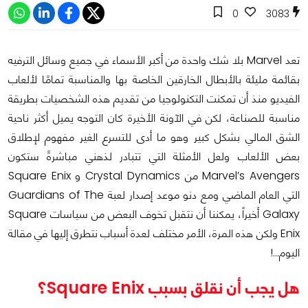
0
3083
تعد Marvel بلا شك واحدة من أكبر الأسماء في جميع وسائل الترفيه
بقائمة مليئة بالأبطال الخارقين الخاصة بها والمناسبة تمامًا لألعاب
الفيديو منذ أن تمكنت التكنولوجيا من تقديم هذه الشخصيات بطريقة
مناسبة للصناعة، لكن في الآونة الأخيرة كان التوجه يميل أكثر ناحية
الشق المالي بشكل كبير وهو ما أدى للتسرع الغير مفهوم لإطلاق
بعض الألعاب ولعل الأمثلة التي تتبادر لذهني مباشرةً ستكون
Marvel’s Avengers من Crystal Dynamics و Square Enix
التي العام الماضي ومع دنو موعد إصدار لعبة Guardians of The
Galaxy أخيراً، يمكننا أن نتقبل تخوف البعض من سياسات Square
Enix ولكن هذه المرة، الأمر مختلف لعدة أسباب نتطرق إليها في مقالة
اليوم...!
هل يجب أن نقلق بسبب Square Enix؟