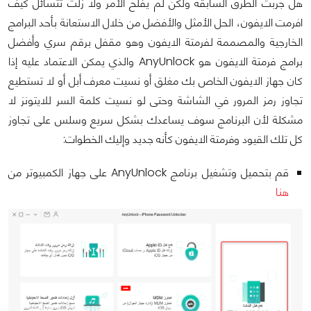
هل جربت الطرق السابقة ولكن لم يفلح الأمر ولا زلت تتسائل كيف
افرمت الايفون، الحل الأمثل والأفضل من خلال الاستعانة بأحد البرامج
الخارجية والمصممة لفرمتة الايفون وهو مقفل برقم سري وأفضل
برامج فرمتة الايفون هو AnyUnlock والذي يمكن الاعتماد عليه إذا
كان جهاز الايفون الخاص بك مغلق أو نسيت معرف أبل أو لا تستطيع
تجاوز رمز المرور في الشاشة وحتى لو نسيت كلمة السر للايتونز لا
مشكلة لأن البرنامج سوف يساعدك بشكل سريع وسلس على تجاوز
كل تلك القيود وفرمتة الايفون كأنه جديد وإليك الخطوات:
قم بتحميل وتشغيل برنامج AnyUnlock على جهاز الكمبيوتر من
هنا