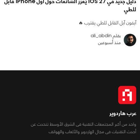
دليل جديد في iOS 27 يُعزز الشائعات حول أول iPhone قابل
للطي
آيفون آبل القابل للطي يقترب 🔥
بقلم ali_abdin
منذ أسبوعين
عرب هاردوير
واحد من أكبر المجتمعات التقنية فى الشرق الأوسط تتحدث عن
أحدث التقنيات فى مجال الهاردوير والألعاب والهواتف