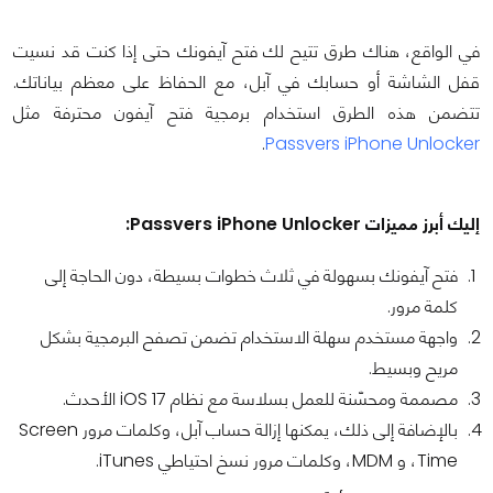
في الواقع، هناك طرق تتيح لك فتح آيفونك حتى إذا كنت قد نسيت
قفل الشاشة أو حسابك في آبل، مع الحفاظ على معظم بياناتك.
تتضمن هذه الطرق استخدام برمجية فتح آيفون محترفة مثل
.
Passvers iPhone Unlocker
إليك أبرز مميزات Passvers iPhone Unlocker:
فتح آيفونك بسهولة في ثلاث خطوات بسيطة، دون الحاجة إلى
كلمة مرور.
واجهة مستخدم سهلة الاستخدام تضمن تصفح البرمجية بشكل
مريح وبسيط.
مصممة ومحسّنة للعمل بسلاسة مع نظام iOS 17 الأحدث.
بالإضافة إلى ذلك، يمكنها إزالة حساب آبل، وكلمات مرور Screen
Time، و MDM، وكلمات مرور نسخ احتياطي iTunes.