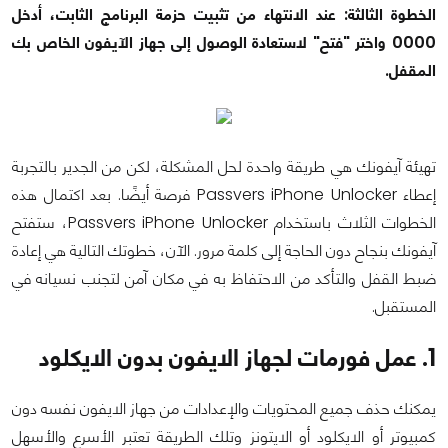
الخطوة الثالثة: عند الانتهاء من تثبيت حزمة البرنامج الثابت، أدخل
0000 واختر "فتح" لاستعادة الوصول إلى جهاز الآيفون الخاص بك
المقفل.
تهيئة آيفونك هي طريقة واحدة لحل المشكلة، لكن من الجدير بالتجربة
إعطاء Passvers iPhone Unlocker فرصة أيضًا. بعد اكتمال هذه
الخطوات الثلاث باستخدام Passvers iPhone Unlocker، ستفتح
آيفونك بنجاح دون الحاجة إلى كلمة مرور. الآن، خطوتك التالية هي إعادة
ضبط القفل والتأكد من الاحتفاظ به في مكان آمن لتجنب نسيانه في
المستقبل.
1. عمل فورمات لجهاز الايفون بدون الايكلود
يمكنك حذف جميع المحتويات والإعدادات من جهاز الايفون نفسه دون
كمبيوتر أو الايكلود أو الايتونز وتلك الطريقة تعتبر الأسرع والأسهل