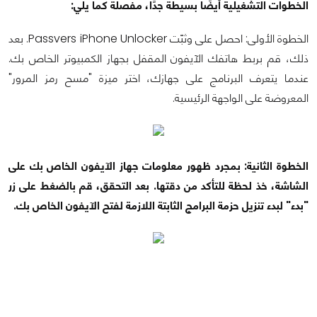
الخطوات التشغيلية أيضًا بسيطة جدًا، مفصلة كما يلي:
الخطوة الأولى: احصل على وثبّت Passvers iPhone Unlocker. بعد
ذلك، قم بربط هاتفك الآيفون المقفل بجهاز الكمبيوتر الخاص بك.
عندما يتعرف البرنامج على جهازك، اختر ميزة "مسح رمز المرور"
المعروضة على الواجهة الرئيسية.
الخطوة الثانية: بمجرد ظهور معلومات جهاز الآيفون الخاص بك على
الشاشة، خذ لحظة للتأكد من دقتها. بعد التحقق، قم بالضغط على زر
"بدء" لبدء تنزيل حزمة البرامج الثابتة اللازمة لفتح الآيفون الخاص بك.