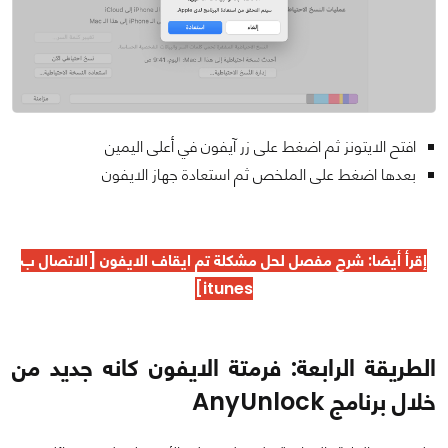
افتح الايتونز ثم اضغط على زر آيفون في أعلى اليمين
بعدها اضغط على الملخص ثم استعادة جهاز الايفون
إقرأ أيضا: شرح مفصل ل
حل مشكلة تم ايقاف الايفون
[الاتصال ب
itunes]
الطريقة الرابعة: فرمتة الايفون كانه جديد من
خلال برنامج AnyUnlock