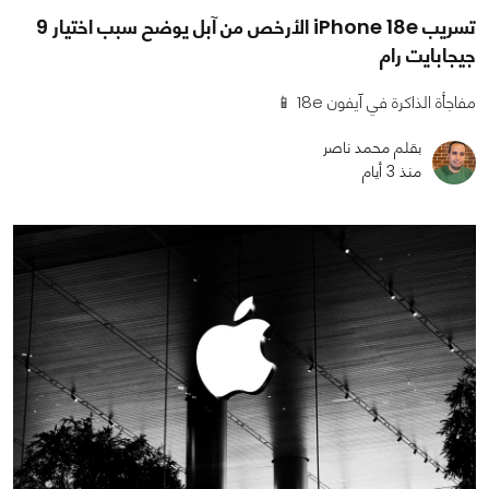
تسريب iPhone 18e الأرخص من آبل يوضح سبب اختيار 9
جيجابايت رام
مفاجأة الذاكرة في آيفون 18e 📱
بقلم محمد ناصر
منذ 3 أيام