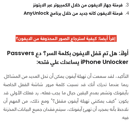
فرمتة جهاز الايفون من خلال الكمبيوتر عبر الايتونز
فرمتة الايفون كانه جديد من خلال برنامج AnyUnlock
إقرأ أيضا: كيفية
استرجاع الصور المحذوفة من الايفون
؟
أولاً: هل تم قفل الايفون بكلمة السر؟ دع
Passvers
iPhone Unlocker يساعدك علي فتحه:
التأكيد، لقد سمعت أن تهيئة آيفون يمكن أن تحل العديد من المشاكل.
ربما عندما تدرك أنك قد نسيت كلمة مرور شاشة القفل الخاصة
بآيفونك وتشعر بعدم اليقين حيال ما يجب فعله، رد فعلك الأولي قد
يكون: "كيف يمكنني تهيئة آيفون مقفل؟" ومع ذلك، من المهم أن
نلاحظ بأنه بمجرد أن تهيئ آيفونك، سيتم فقدان جميع البيانات المخزنة
فيه.