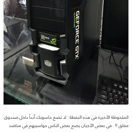
الملحوظة الأخيرة في هذه النقطة : لا تضع حاسوبك أبداً داخل صندوق
مغلق !! . في بعض الأحيان يضع بعض الناس حواسيبهم في مناضد