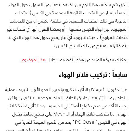
الذي يتم سحبه، هذا النوع من الضغط يجعل من السهل دخول الهواء
المعبأ بالغبار من الفتحات الثانوية الموجودة في الكيس (الفتحات
الثانوية هي تلك الفتحات الصغيرة في خلفية الكيس أو بين اللحامات
الموجودة بين أجزاء الكيس نفسها ، أو يمكننا القول أنها أي فتحات غير
فتحات المراوح) ، حيث لا يوجد أي تيار يمنع دخول هذا الهواء الذي لا
يتم فلترته ، فينتج عن ذلك اتساخ للكيس .
يمكنك معرفة المزيد عن هذه النقطة من خلال
هذا الموضوع
.
سابعاً : تركيب فلاتر الهواء
هل تذكرون الأتربة ؟! بالتأكيد تذكرونها فهي العدو الأول للتبريد . عملية
التخلص من الأتربة عن طريق تنظيف المنصة وحدها لا تكفي ، ولكن
يجب التأكد من عدم دخولها أصلاً الى الحاسوب وهنا تأتي فائدة فلاتر
الهواء . لذا فتركيب فلاتر الهواء أو الـ Mesh على جميع منافذ دخول
الهواء في الكيس " PC Case " يعد من الأمور المهمة للغاية في
الحصول على التبريد المثالي للكيس الخاص بك، وذلك لأن الغبار يعتبر