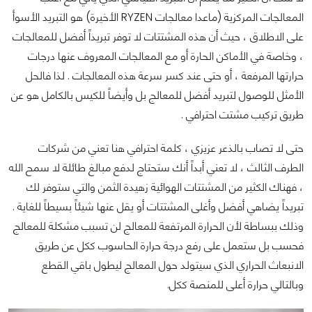
المعالجات المركزية (ماعدا معالجات RYZEN الأخيرة) هو التبريد الأسوأ
على الاطلاق ، حيث أن هذه المشتتات لا توفر تبريداً أفضل للمعالجات
، وخاصة في الأماكن الحارة أو مع المعالجات المعروف عنها درجات
حرارتها المرفعة ، أو حتى عند كسر سرعة هذه المعالجات . لذا فالحل
الأمثل للوصول لتبريد أفضل للمعالج بل وأيضاً للكيس بالكامل هو عن
طريق تركيب مشتت احترافي .
حتى لا تصاب بالذعر عزيزي ، كلمة احترافي هنا تعني من شركات
الطرف الثالث ، لا تعني أبداً أنك ستحتاج لدفع مبالغ طائلة لا سمح الله
، فهناك الكثير من المشتتات الهوائية زهيدة الثمن والتي ستوفر لك
تبريداً يضاهي أفضل وأغلى المشتتات أو يقل عنها شيئاً بسيطاً للغاية .
وذلك ببساطة لأن الحرارة المرتفعة للمعالج لن تسبب مشكلة للمعالج
فحسب بل ستعمل على رفع درجة حرارة الحاسوب ككل عن طريق
الانبعاث الحراري الذي سيتولد حول المعالج ليطول باقي القطع
وبالتالي حرارة أعلى للمنصة ككل.