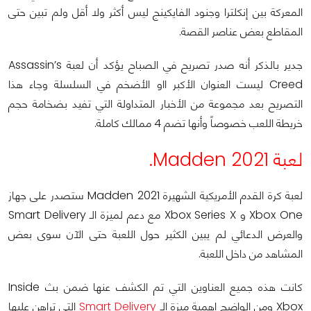
المعركة بين إنكلترا وجنود الفايكينج ليس أكثر ولا أقل ولم تبين حتى
المقاطع بعض عناصر القصة.
جدير بالذكر أنه صدر تصريح في الصباح يؤكد أن لعبة Assassin’s
Creed ليست العنوان الأكبر ااو الأضخم في السلسلة وجاء هذا
التصريح بعد مجموعة من الأخبار المتداولة التي تفيد بضخامة حجم
خريطة اللعب خصوصاً وأنها تضم 4 ممالك كاملة.
لعبة Madden 2021.
لعبة كرة القدم الأمريكية الشهيرة Madden 2021 ستصدر على جهاز
Xbox One و Xbox Series X مع دعم لميزة الـ Smart Delivery
والعرض الدعائي لم يبين الكثير حول اللعبة حتى الآن سوى بعض
المشاهد من داخل اللعبة.
كانت هذه جميع العناوين التي تم الكشف عنها ضمن بث Inside
Xbox ومن الواضح اهمية ميزة الـ
Smart Delivery
التي تراهن عليها