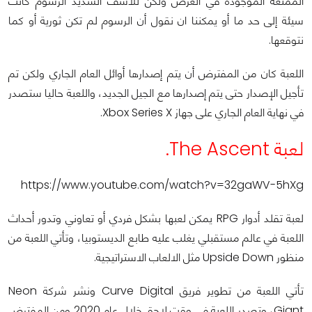
الممتعة الموجودة في العرض ولكن للأسف الشديد الرسوم كانت
سيئة إلى حد ما أو يمكننا ان نقول أن الرسوم لم تكن ثورية أو كما
نتوقعها.
اللعبة كان من المفترض أن يتم إصدارها أوائل العام الجاري ولكن تم
تأجيل الإصدار حتى يتم إصدارها مع الجيل الجديد، واللعبة حاليا ستصدر
في نهاية العام الجاري على جهاز Xbox Series X.
لعبة The Ascent.
https://www.youtube.com/watch?v=32gaWV-5hXg
لعبة تقلد أدوار RPG يمكن لعبها بشكل فردي أو تعاوني وتدور أحداث
اللعبة في عالم مستقبلي يغلب عليه طابع الديستوبيا، وتأتي اللعبة من
منظور Upside Down مثل الالعاب الاستراتيجية.
تأتي اللعبة من تطوير فريق Curve Digital ونشر شركة Neon
Giant، وتصدر اللعبة في وقت لاحق خلال عام 2020 ومن المفترض