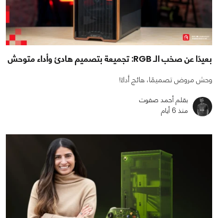
بعيدًا عن صخب الـ RGB: تجميعة بتصميم هادئ وأداء متوحش
وحش مروض تصميمًا، هائج أداءً!
بقلم أحمد صفوت
منذ 6 أيام