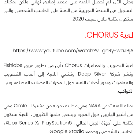
وحتى الآن لم تحصل اللعبة على موعد إطلاق نهائي ولكن يمكنك
التسجيل في النسخة التجريبية من اللعبة على الحاسب الشخصي والتي
ستكون متاحة خلال صيف 2020.
لعبة CHORUS.
https://www.youtube.com/watch?v=gnRy-waJBjA
لعبة التصويب والمغامرات Chorus تأتي من تطوير فريق Fishlabs
ونشر شركة Deep Silver وتنتمي اللعبة إلى ألعاب التصويب
والمغامرات وتدور أحداث اللعبة حول المجرات الفضائية المختلفة وبين
الكواكب.
بطلة اللعبة تدعى NARA وهي محاربة دموية من عشيرة الـ Circle وهي
من أشهر الهاربين حول المجرة ويسعى خلفها الكثيرون، اللعبة ستكون
متاحة على أجهزة الجيل الحالي، Xbox Series X، PlayStation5،
الحاسب الشخصي وخدمة Google Stadia.