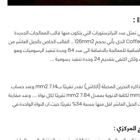
على الصورة اعلاه التي كشفت عنها Intel خلال بيانها الصحفي في كبيوتكس 2019 التي تمثل عدد الترانزستورات التي يتكون منها قالب المعالجات الجديدة
وحجمه يظهر لنا ان القالب تقريبًا يأتي بحجم 130 mm2 وهو اكبر من قالب معالجات Coffe Lake الذي يأتي بحجم 126mm2 ... القالب الخاص بالجيل العاشر من
انتل للحواسب المحمولة يقدم كحد اقصى 4 انوية اساسية للمعالجة المركزية و 8 مسارات اضافية للمعالجة بالاضافة الى عدد 64 وحدة تنفيذ الرسوميات وهو
حجم النواة الواحدة على قالب معالجات الجيل العاشر من انتل متضمنة المستوى الثاني من ذاكرة التخزين المخبئة (الكاش) تقدر تقريبًا ب7.14 mm2 وعند حساب
حجم ال4 انوية جميعهم متضمنين المستوى الثالث من ذاكرة الكاش سنحصل على 31.34 mm2 لكافة الانوية بمعدل 7.84 mm2 تقريبًا لكل نواة ..... وعند مقارنة
هذه النتائج بحجم الانوية التي تواجدت في معالجات Coffe Lake 14nm سنجد ان معالجات الجيل العاشر اقل منها بنسبة 34% تقريبًا حيث ان النواة الواحدة في