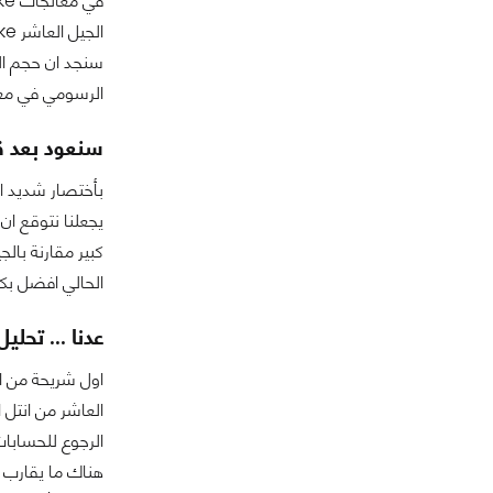
الرسومي في معال
سنعود بعد قل
بأختصار شديد ال
يجعلنا نتوقع ان
كبير مقارنة بال
الحالي افضل بكثير
عدنا ... تحلي