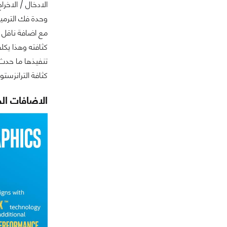
كثافة الترانزستورات فان Intel وجدت طريقة م
الاضافات الج