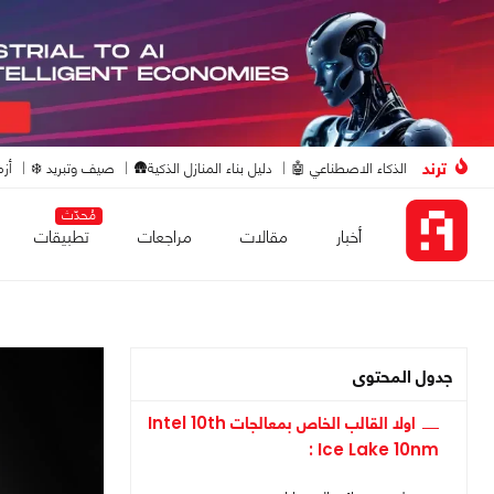
ترند
الذكاء الاصطناعي 🤖
دليل بناء المنازل الذكية🛖
صيف وتبريد ❄️
أزم
مُحدّث
أخبار
مقالات
مراجعات
تطبيقات
جدول المحتوى
اولا القالب الخاص بمعالجات Intel 10th
Ice Lake 10nm :