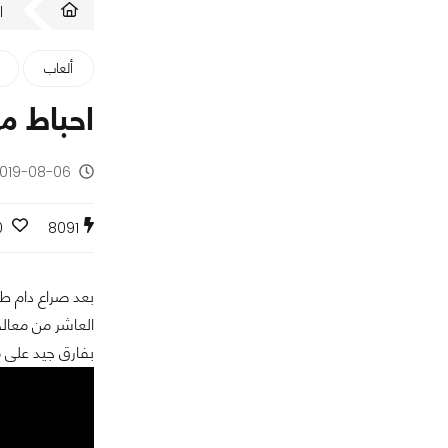
ا
ألعاب
احباط من بعد خ
2019-08-06 - منذ 7 سنو
0
8091
بفارق جيد على معالجات RYZEN 3000U المصنعة بدقة 12 نانومتر 