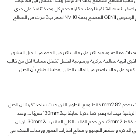
في معالجات Coffee Lake تم وضع 24 وحدة تنفيذ رسومية في مساحة 45.6 mm2 من قالب المعالج المصنع بدقة 14نانومتر وعند الانتقال الى معالجات
الجيل العاشر Ice Lake سنجد ان 64 وحدة تنفيذ رسومية قد شغلت 40.6 mm2 فقط اي اصغر بنسبة 11% تقريبًا وعند مقارنة حجم كل وحدة تنفيذ على حدى
سنجد ان حجم الوحدة الواحدة قد انخفض من 1.9mm2 الى 0.63 mm2 مما يجعل المعالج الرسومي GEN11 المصنع بدقة 10 NM اصغر ب3 مرات من المعالج
دات معالجة وتنفيذ اكبر على قالب اكبر في الحجم من الجيل السابق
مات اخرى انوية معالجة مركزية ورسومية افضل تشغل مساحة اقل من قالب
يرة على قالب اصغر من القالب الحالي يعطينا انطباع بأن الجيل
اول شريحة من انتل تم تصنيعها بدقة 14 نانومتر كانت ثنائية النواة وهي Broadwell وقدرت بحجم 82 mm2 فقط ومع التطوير الذي حدث سنجد تقريبًا ان الجيل
العاشر من انتل المصنع بدقة 10نانومتر يحتوي على اكبر قالب قدمته انتل لمعالجات الانوية الرباعية حيث انه يقدر كما ذكرنا سابقًا ب130mm2 تقريبًا .... وعند
الرجوع للحسابات اعلاه سنجد ان انوية المعالج المركزي ووحدات المعالجة الرسومية تستهلك فقط 72mm2 من حجم القالب الكلي المقدر ب130mm2 اي ان
ات التحكم في الذاكرة و مشفر الفيديو و معالج اشارات الصور ووحدات التحكم في