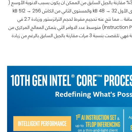
الادخال / الاخراج وغيرها من الاضافات الاخرى ... سبب تقليص حجم انوية المعالج بنسبة 34% مقارنة بالجيل السابق من الممكن ان يكون بسبب الانوية الأوسع (
وحدة فك الترميز اكبر - منافذ التنفيذ - وغيرها ) وذاكرة تخزين كاش اكبر حيث يقدم المستوى الأول 32 → 48 kB والمستوى الثاني من الكاش 256 → 512 kB
مع اضافة ناقل AVX512 لدعم اداء افضل في التعامل مع التطبيقات التي تستخدم هذه الاضافة ... مما نتج عنه تحجيم مفرط لحجم الترانزستور وزيادة 2.7 في
كثافته وهذا يكلف انتل اموالًا باهظة لانتاجه ولكنه يقدم اداءًا افضل بنسبة 18% (Instruction Per Cycle) متوسط عدد الاوامر التي يتمكن المعالج المركزي من
تنفيذها ما حدث في انوية المعالج المركزي حدث عكسه تمامًا في وحدات المعالجة الرسومية فهي تلقصت بنسبة 3 مرات مقارنة بالجيل السابق بالرغم من زيادة