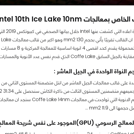
معالجات Intel 10th Ice Lake 10nm :
بناءًا 
دم نفس عدد الأنوية والمسارات ولكن اكتفى بتقديم 24 وحدة تنفيذ رسومية ....
م النواة الواحدة في الجيل العاشر :
ا الى 11.9 mm2 ...
GPU)الموجود على نفس شريحة المعالج المركزي :