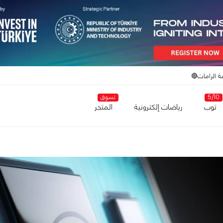
ة الرامات🔴
5/10
تسوق
توب
رياضات إلكترونية
المتجر