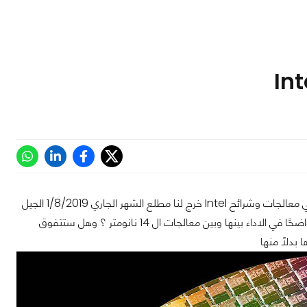
بعد صراع دام طويلًا قرابة 5 اعوام حول الانتقال من دقة تصنيع 14 نانومتر الى 10 نانومتر في معالجات وشرائح Intel خرج لنا مطلع الشهر الجاري 1/8/2019 الجيل
العاشر من معالجات Intel المستندة لمعمارية 10نانومتر Ice Lake ولكن هل سنرى فارقًا واضحًا في الاداء بينها وبين معالجات ال 14 نانومتر ؟ وهل ستتفوق