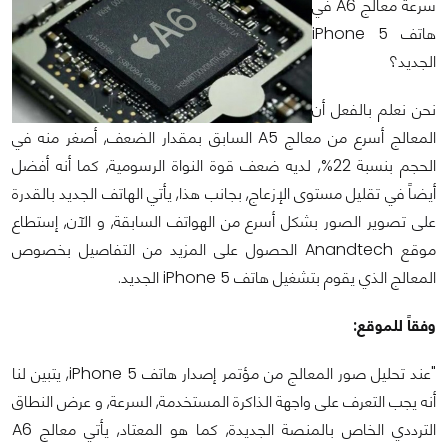
سرعة معالج A6 في
هاتف iPhone 5
الجديد؟
نحن نعلم بالفعل أن
المعالج أسرع من معالج A5 السابق بمقدار الضعف, أصغر منه في
الحجم بنسبة 22%, لديه ضعف قوة النواة الرسومية, كما أنه أفضل
أيضاً في تقليل مستوى الإزعاج, بجانب هذا, يأتي الهاتف الجديد بالقدرة
على تصوير الصور بشكل أسرع من الهواتف السابقة, و الآن, إستطاع
موقع Anandtech الحصول على المزيد من التفاصيل بخصوص
المعالج الذي يقوم بتشغيل هاتف iPhone 5 الجديد.
وفقاً للموقع:
"عند تحليل صور المعالج من مؤتمر إصدار هاتف iPhone 5, يتبين لنا
أنه يجب التعرف على واجهة الذاكرة المستخدمة, السرعة, و عرض النطاق
الترددي الخاص بالمنصة الجديدة, كما هو المعتاد, يأتي معالج A6