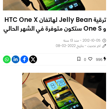
ترقية Jelly Bean لهاتفان HTC One X
و One S ستكون متوفرة في الشهر الحالي
2012-10-05 - منذ 13 سنة
اخر تحديث - بتاريخ 2022-02-08
0
996