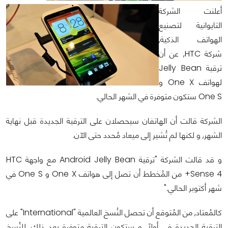
أعلنت الشركة
التايوانية لتصنيع
الهواتف الذكية,
شركة HTC, عن أن
ترقية Jelly Bean
لهواتف One X و
One S ستكون متوفرة في الشهر الحالي.
الشركة قالت أن الهاتفان سيحصلان على الترقية الجديدة قبل نهاية
الشهر, و لكنها لم تُشير إلى ميعاد مُحدد حتى الآن.
و قد قالت الشركة "ترقية Android Jelly Bean مع واجهة HTC
Sense 4+ من المُخطط أن تصل إلى هواتف One X و One S في
شهر أكتوبر الحالي."
كالمُعتاد, من المُتوقع أن تحصل النُسخ العالمية "International" على
الترقية الجديدة في أولاً, و ستكون الترقية متوفرة بعد ذلك, للنُسخ