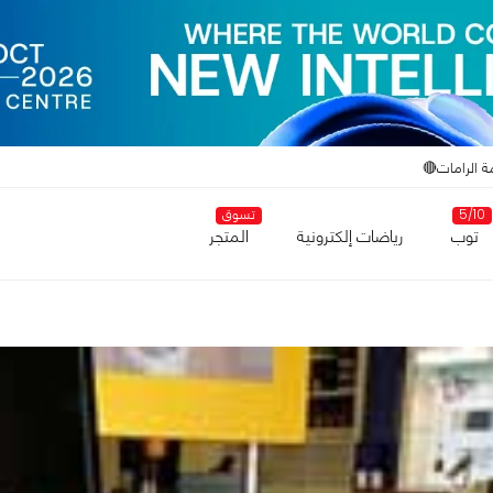
ة الرامات🔴
5/10
تسوق
توب
رياضات إلكترونية
المتجر