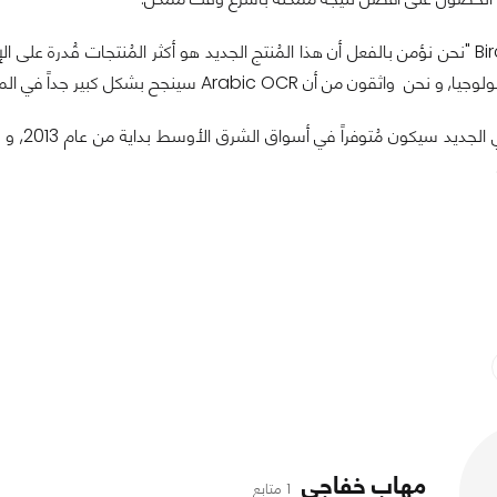
و قد أضاف Birch "نحن نؤمن بالفعل أن هذا المُنتج الجديد هو أكثر المُنتجات قُد
اثقون من أن Arabic OCR سينجح بشكل كبير جداً في المنطقة".
الماسح 
مهاب خفاجي
1 متابع