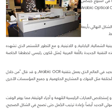
قامت شركتي Kodak و IBML بإستعراض أحدث إضافتهم لسلسة مُنتجات شركة IBML في أسبوع جيتكس
لكامل التعرُف على حروف اللُغة العربية, Arabic Optical Character
, و تقديم الشكل النهائي بأربعة
ط.
IB "نحن ندعم بالفعل اللُغة الصينية الشمالية, اليابانية, و اللاتينية, و مع التطور المُستمر الذي تشهده
 التقنية الجديدة باللُغة العربية يُمثل مُكون رئيسي لخططنا الخاصة
مُدير شركة Kodak, Martin Birch أضاف أيضاً أن الماسح الضوئي الجديد هو المُنتج الوحيد في العالم الذي يعمل بتقنية Arabic OCR, و قد قال "من خلال
المُختلفة مثل البنوك و المشاريع الحكومية, و جميع المؤسسات الآخرى
إستخلاص العبارات الرئيسية المُهمة و أجزاء الوثيقة, مما يوفر الوقت
ئي الجديد أيضاً بإعادة ترتيب الجُمل حتى تصبح في الشكل الصحيح,