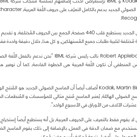
للتقنية. الماسح الضوئي الجديد يدعم با
Recogn
الماسح الضوئي الجديد يستطيع قلب 440 صفحة, الجمع بين الحروف المُختلفة
ُختلفة لتلبية طلبات جميع المُستهلكين, و كل هذا, خلال دقيقة واحدة فق
و قد قال Robert Applebaum نائب رئيس شركة ML
 المنطقي أن تكون اللُغة العربية هى الخطوة القادمة, كما أن توفير هذه
اسح الضوئي الهائلة, يُعتبر الماسح مُنتج مثالي للمؤسسات و المُنظمات 
عشرات الآلاف من الأوراق في الأسبوع الواحد".
ا يقوم فقط بالتعرف على الحروف العربية, بل أنه يستطيع أيضاً إستخراج و 
مُستخدم, مع ضمان الدقة في العمل, بالإضافة إلى ذلك يقوم الماسح الضو
 الحصول على أفضل نتيجة مُمكنة بأسرع وقت مُمكن.