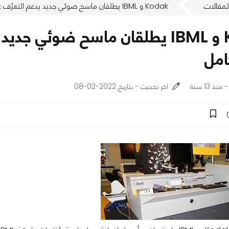
لمقالات
Kodak و IBML يطلقان ماسح ضوئي جديد يدعم التعرُف على اللغة العربية بشكل كامل
Kodak و IBML يطلقان ماسح ضوئي ج
امل
اخر تحديث - بتاريخ 2022-02-08