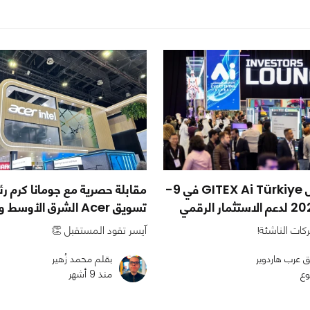
انطلاق معرض GITEX Ai Türkiye في 9-
مقابلة حصرية مع جومانا كرم ر
تسويق Acer الشرق الأوسط وأفريقيا
ات الناشئة!
آيسر تقود المستقبل 👏
ق عرب هاردوير
بقلم محمد زُهير
وع
منذ 9 أشهر