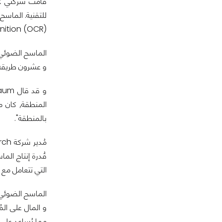
ition (OCR).
و عشرون طريقة م
المنطقة, كان من
بالمنطقة".
قُدرة إنتاج الم
التي تتعامل مع 
الماسح الضوئي ل
و المال على ال
مما يُساعد على