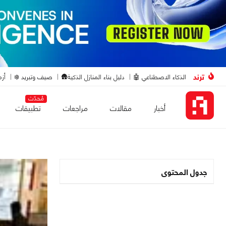
ترند
الذكاء الاصطناعي 🤖
دليل بناء المنازل الذكية🛖
صيف وتبريد ❄️
أزم
مُحدّث
أخبار
مقالات
مراجعات
تطبيقات
جدول المحتوى