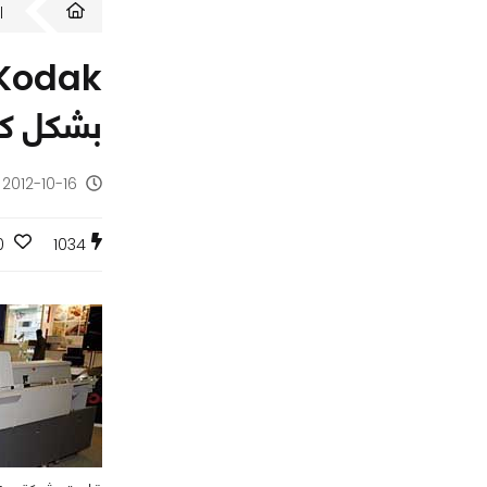
ا
بشكل ك
2012-10-16 - منذ 13 سنة
0
1034