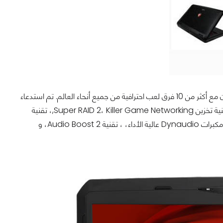
لتصميم جهاز محمول من سلسلة GAMING الأكثر ابتكارا، قامت شركة MSI برعاية والتعاون مع أكثر من 10 فرق لعب احترافية من جميع أنحاء العالم. تم استدعاء
خبراء من مختلف المجالات في التصميم والتطبيق المشترك لميزات اللعب الأفضل مثل تقنية تخزين Super RAID 2، Killer Game Networking,، تقنية
Cooler Boost 2 الحرارية، دعم تعدد الشاشات Matrix Display، كيبورد Steelseries، مكبرات Dynaudio عالية الأداء، ، تقنية Audio Boost 2، و