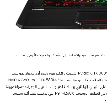
املة أو بطاقات رسومية، هو تراكم لعقول مشتركة والخبرات الأرقى لمحترفي
الحواسب المحمولة لشركة MSI الموجهة للعب تقدم طرازات جديدة مع مجموعة بطاقات Nvidia GTX 800M الأحدث والأكثر قوة وتعزز أداء مذهلا لحواسب
اللعب المحمولة الأحدث. تتميز تلك الأجهزة المحمولة بالجيل الرابع من المعالجات رباعية النواة والبطاقات الرسومية المنفصلة NVIDIA GeForce GTX 880M,
GTX  و GTX850M، بينما تأتي المقاسات عند 15.6 بوصة و17 بوصة على التوالي. إنها تلبي ببساطة احتياجات اللاعبين لأجهزة محمولة مهيأة
للعمل بشكل كفؤ. إضافة لذلك، الـ MSI GX60 و GX70 Destroyer مجهز بالجيل الأحدث من البطاقة الرسومية R9-M290X التي تمنحك لعب أكثر سلاسة