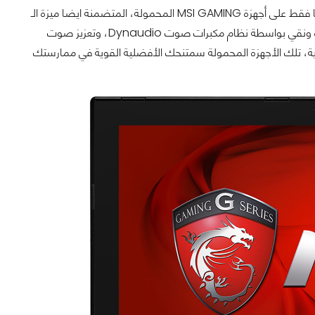
بالاعتماد على كيبورد SteelSeries الأفضل مع إضاءة خلفية بألوان متعددة والتي نشاهدها فقط على أجهزة MSI GAMING المحمولة، المتضمنة ايضا ميزة الـ
killer networking والتي تعزز من كفاءة الانترنت، كما انك تحصل على صوت عالي الجودة ونقي بواسطة نظام مكبرات صوت Dynaudio، وتعزيز صوت
ف وشكل ومواصفات قوية، تلك الأجهزة المحمولة سمتنحك الأفضلية القوية في ممارستك