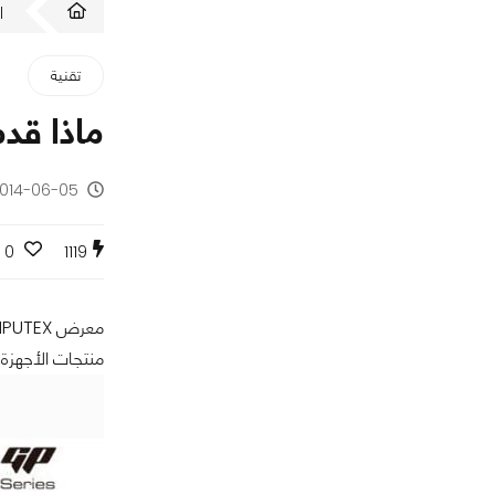
ا
تقنية
ماذا قدمت MSI من أجهزة محمولة ف
2014-06-05 - منذ 12 س
0
1119
منتجات الأجهزة المحمولة، بما فيها سلسلة GAMING الج