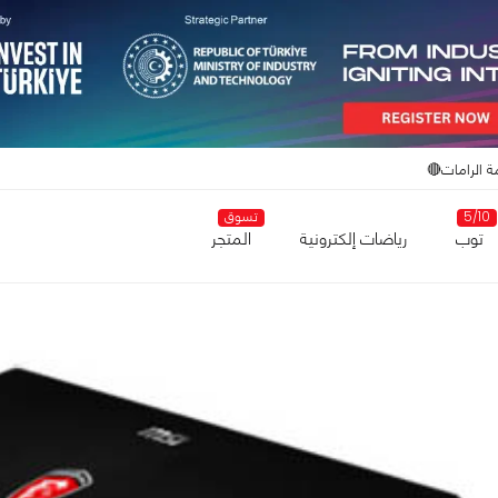
ة الرامات🔴
5/10
تسوق
توب
رياضات إلكترونية
المتجر