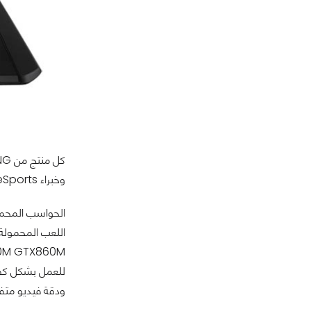
وخبراء eSports ومتحمسي وهواة اللعب.
ودقة فيديو متفوقة، تدمج فيه