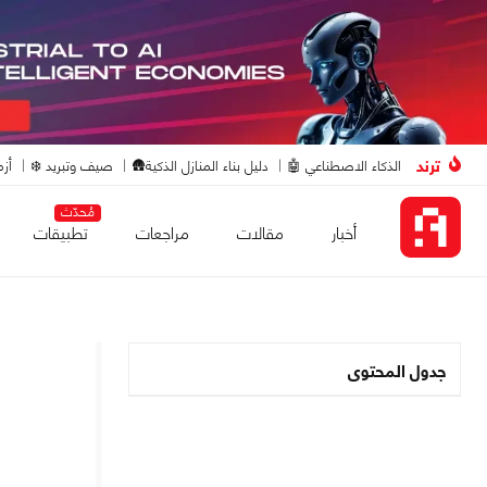
ترند
الذكاء الاصطناعي 🤖
دليل بناء المنازل الذكية🛖
صيف وتبريد ❄️
أزم
مُحدّث
أخبار
مقالات
مراجعات
تطبيقات
جدول المحتوى