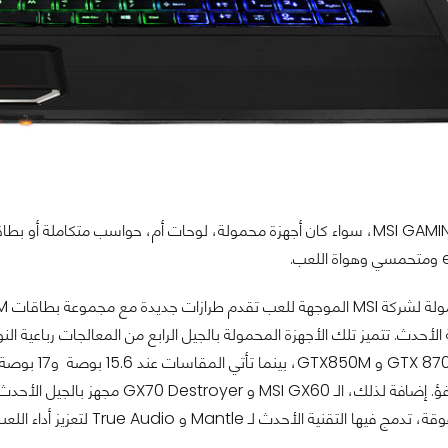
كل منتج من MSI GAMING، سواء كان أجهزة محمولة، لوحات أم، حواسب متك
870M GTX860M
ا التقنية الأحدث لـ Mantle و True Audio لتعزيز أداء اللعب.