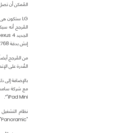
المُمكن أن تصل 
إنش بدقة 1280x768.
القُدرة على الإتص
"iPad Mini”.
"Panoramic", إمكانية الوصول إلى مُحتويات متجر Play Store من خلال "Widget", و دعم Multi-User للأجهزة اللوحية.