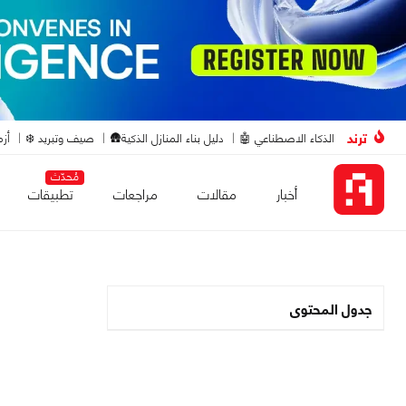
ترند
الذكاء الاصطناعي 🤖
دليل بناء المنازل الذكية🛖
صيف وتبريد ❄️
أزم
مُحدّث
أخبار
مقالات
مراجعات
تطبيقات
جدول المحتوى