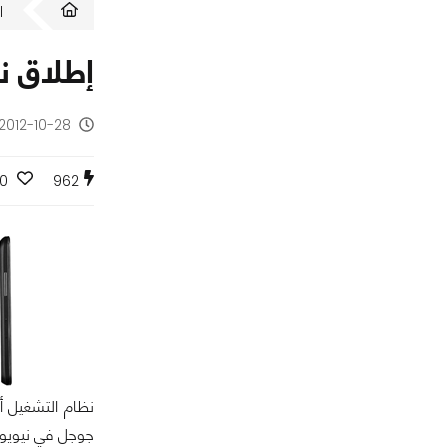
ا
إطلاق نظام أندرويد 4.2 و ال
2012-10-28 - منذ 13 سنة
0
962