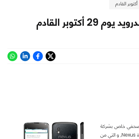
ي مؤتمر صحفي خاص بشركة
جوجل في نيويورك, بجانب نظام التشغيل الجديد, يتوقع الأفراد أيضاً إصدار المزيد من أجهزة Nexus, و التي من