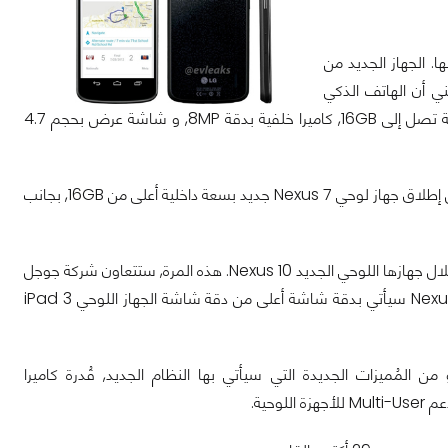
ة التي ستحصُل على هاتف ذكي Google Nexus خاص بها. الجهاز الجديد من
تف الرائد الخاص بشركة LG, Optimus G, و هذا يعني أن الهاتف الذكي
الجديد Nexus 4 سيأتي بمُعالج رُباعي الأنوية بتردُد 1.5GHz, حجم ذاكرة 2GB, سعة داخلية تصل إلى 16GB, كاميرا خلفية بدقة 8MP, و شاشة عرض بحجم 4.7
من المُرجح أيضاً أن تتم زيادة عدد الأجهزة الموجودة في سلسلة Nexus 7, و ذلك, من خلال إطلاق جهاز لوحي Nexus 7 جديد بسعة داخلية أعلى من 16GB, بجانب
بالإضافة إلى ذلك, ستدُخل شركة جوجل سوق الأجهزة اللوحية بحجم شاشة 10.1 إنش من خلال جهازها اللوحي الجديد Nexus 10. هذه المرة, ستتعاون شركة جوجل
مع شركة سامسونج من أجل التفوق على جهاز iPad 3 "New iPad”. الجهاز اللوحي Nexus 10 سيأتي بدقة شاشة أعلى من دقة شاشة الجهاز اللوحي iPad 3
لتشغيل أندرويد 4.2 سيكون رد شركة جوجل على نظام التشغيل أبل iOS6, و من المُميزات الجديدة التي سيأتي بها النظام الجديد, قُدرة كاميرا