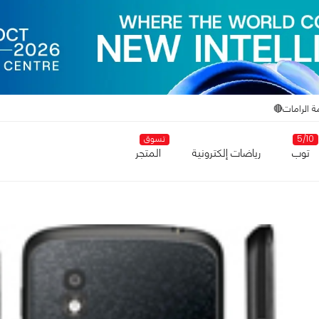
ة الرامات🔴
5/10
تسوق
توب
رياضات إلكترونية
المتجر