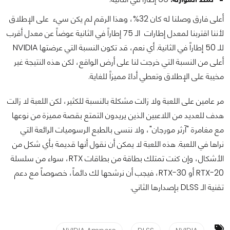
أعلى فارق وصلنا له كان 32%، وهذا الرقم لم يكن سيء على الإطلاق
لأننا اقتربنا لمعدل إطارات الـ 75 إطاراً في الثانية عوضاً عن معدل أقرب
للـ 50 إطاراً في الثانية. أي نعم، قد تكون النسبة التي عرضتها NVIDIA
أعلى من النسبة التي خرجت لنا على أرض الواقع، لكن هذه النتيجة غير
مخيبة على الإطلاق وتعطي أداءً مميزاً للغاية.
مر عامين على اللعبة ولا زالت مشكلة بالنسبة للكثير، لكن اللعبة لا زالت
هدف للعديد من اللاعبين الذين يريدون التمتع بقصة مميزة من نوعها
مع مغامرة "آرثر مورجان"، ولا ننسى بالطبع الرسوميات الرائعة التي
نراها في اللعبة. هذه اللعبة لا يمكن أن نقول أنها قديمة بأي شكل من
الأشكال، وإن كنت تمتلك بطاقة من بطاقات RTX، سواء من سلسلة
RTX-20 أو RTX-30، فيجب أن نرشحها لك دائماً، خصوصاً مع دعم
تقنية الـ DLSS بإصدارها الثاني.