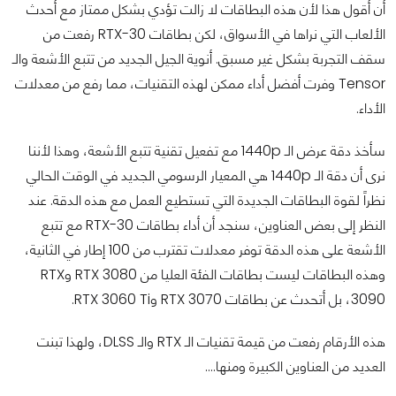
أن أقول هذا لأن هذه البطاقات لا زالت تؤدي بشكل ممتاز مع أحدث
الألعاب التي نراها في الأسواق، لكن بطاقات RTX-30 رفعت من
سقف التجربة بشكل غير مسبق. أنوية الجيل الجديد من تتبع الأشعة والـ
Tensor وفرت أفضل أداء ممكن لهذه التقنيات، مما رفع من معدلات
الأداء.
سأخذ دقة عرض الـ 1440p مع تفعيل تقنية تتبع الأشعة، وهذا لأننا
نرى أن دقة الـ 1440p هي المعيار الرسومي الجديد في الوقت الحالي
نظراً لقوة البطاقات الجديدة التي تستطيع العمل مع هذه الدقة. عند
النظر إلى بعض العناوين، سنجد أن أداء بطاقات RTX-30 مع تتبع
الأشعة على هذه الدقة توفر معدلات تقترب من 100 إطار في الثانية،
وهذه البطاقات ليست بطاقات الفئة العليا من RTX 3080 وRTX
3090، بل أتحدث عن بطاقات RTX 3070 وRTX 3060 Ti.
هذه الأرقام رفعت من قيمة تقنيات الـ RTX والـ DLSS، ولهذا تبنت
العديد من العناوين الكبيرة ومنها….