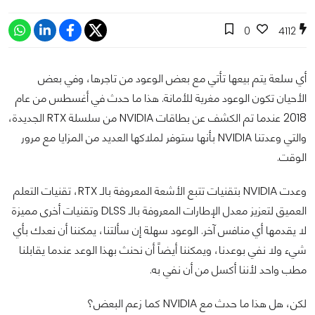
0
4112
أي سلعة يتم بيعها تأتي مع بعض الوعود من تاجرها، وفي بعض
الأحيان تكون الوعود مغرية للأمانة. هذا ما حدث في أغسطس من عام
2018 عندما تم الكشف عن بطاقات NVIDIA من سلسلة RTX الجديدة،
والتي وعدتنا NVIDIA بأنها ستوفر لملاكها العديد من المزايا مع مرور
الوقت.
وعدت NVIDIA بتقنيات تتبع الأشعة المعروفة بالـ RTX، تقنيات التعلم
العميق لتعزيز معدل الإطارات المعروفة بالـ DLSS وتقنيات أخرى مميزة
لا يقدمها أي منافس آخر. الوعود سهلة إن سألتنا، يمكننا أن نعدك بأي
شيء ولا نفي بوعدنا، ويمكننا أيضاً أن نحنث بهذا الوعد عندما يقابلنا
مطب واحد لأننا أكسل من أن نفي به.
لكن، هل هذا ما حدث مع NVIDIA كما زعم البعض؟