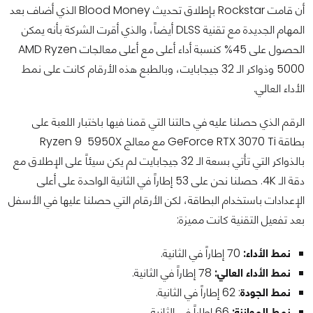
أن قامت Rockstar بإطلاق تحديث Blood Money الذي أضاف بعد
المهام الجديدة مع تقنية DLSS أيضاً، والذي أقرت الشركة بأنه يمكن
الحصول على 45% كنسبة أداء أعلى مع أعلى معالجات AMD Ryzen
5000 وذواكر الـ 32 جيجابايت، وبالطبع هذه الأرقام كانت على نمط
الأداء العالي.
الرقم الذي حصلنا عليه في حالتنا التي قمنا فيها باختبار اللعبة على
بطاقة GeForce RTX 3070 Ti مع معالج Ryzen 9 5950X
بالذواكر التي تأتي بسعة الـ 32 جيجابايت لم يكن سيئاً على الإطلاق مع
دقة الـ 4K. حصلنا نحن على 53 إطاراً في الثانية الواحدة على أعلى
الإعدادات باستخدام البطاقة، لكن الأرقام التي حصلنا عليها في الأسفل
بعد تفعيل التقنية كانت مميزة:
نمط الأداء:
70 إطاراً في الثانية.
نمط الأداء العالي:
78 إطاراً في الثانية.
نمط الجودة
: 62 إطاراً في الثانية.
نمط الموازنة:
66 إطاراً في الثانية.