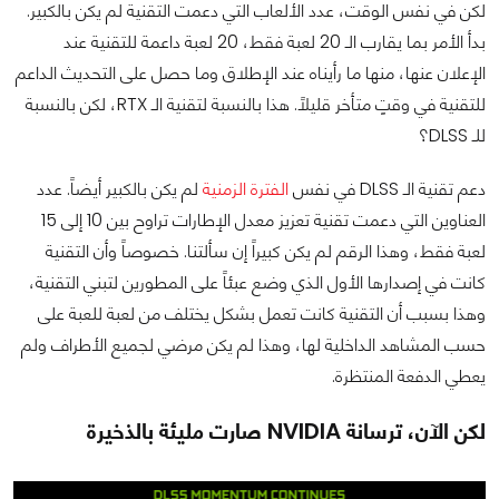
لكن في نفس الوقت، عدد الألعاب التي دعمت التقنية لم يكن بالكبير.
بدأ الأمر بما يقارب الـ 20 لعبة فقط، 20 لعبة داعمة للتقنية عند
الإعلان عنها، منها ما رأيناه عند الإطلاق وما حصل على التحديث الداعم
للتقنية في وقتٍ متأخر قليلاً. هذا بالنسبة لتقنية الـ RTX، لكن بالنسبة
للـ DLSS؟
دعم تقنية الـ DLSS في نفس
الفترة الزمنية
لم يكن بالكبير أيضاً. عدد
العناوين التي دعمت تقنية تعزيز معدل الإطارات تراوح بين 10 إلى 15
لعبة فقط، وهذا الرقم لم يكن كبيراً إن سألتنا. خصوصاً وأن التقنية
كانت في إصدارها الأول الذي وضع عبئاً على المطورين لتبني التقنية،
وهذا بسبب أن التقنية كانت تعمل بشكل يختلف من لعبة للعبة على
حسب المشاهد الداخلية لها، وهذا لم يكن مرضي لجميع الأطراف ولم
يعطي الدفعة المنتظرة.
لكن الآن، ترسانة NVIDIA صارت مليئة بالذخيرة