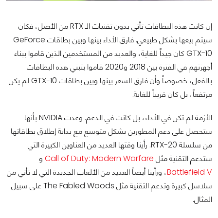
إن كانت هذه البطاقات تأتي بدون تقنيات الـ RTX من الأصل، فكان
سيتم بيعها بشكل طبيعي. فارق الأداء بينها وبين بطاقات GeForce
GTX-10 كان جيداً للغاية، والعديد من المستخدمين الذين قاموا ببناء
أجهزتهم في الفترة بين 2018 و2020 قاموا بتبني هذه البطاقات
بالفعل، خصوصاً وأن فارق السعر بينها وبين بطاقات GTX-10 لم يكن
مرتفعاً، بل كان قريباً للغاية.
الأزمة لم تكن في الأداء، بل كانت في الدعم. وعدت NVIDIA بأنها
ستحصل على دعم المطورين بشكل متوسع مع بداية إطلاق بطاقاتها
من سلسلة RTX-20. رأينا وقتها العديد من العناوين الكبيرة التي
ستدعم التقنية مثل
Call of Duty: Modern Warfare
و
Battlefield V
، ورأينا أيضاً العديد من الألعاب الجديدة التي لا تأتي من
سلاسل كبيرة وتدعم التقنية مثل The Fabled Woods على سبيل
المثال.