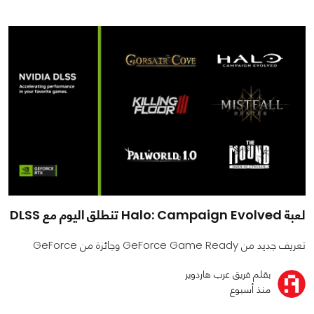
لعبة Halo: Campaign Evolved تنطلق اليوم مع DLSS
تعريف جديد من GeForce Game Ready وجائزة من GeForce
بقلم فريق عرب هاردوير
منذ أسبوع