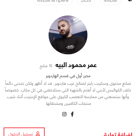
NVIDIA Ampere
DLSS
NVIDIA
عمر محمود البيه
15 متابع
محرر أول في قسم الهاردوير
صانع محتوى وسكربت رايتر لصالح عرب هاردوير، قد لا أظهر ولكن تجدني دائماً
خلف الكواليس لأنني لا أهتم بالشهرة التي ستلاحقني في كل مكان، خصوصاً
وأنها ستمنعني من ممارسة التعصب الكروي على مواقع الإنترنت أثناء شرب
منتجات الكافيين ومشتقاتها.
اضافة تعليق
تسجيل الدخول