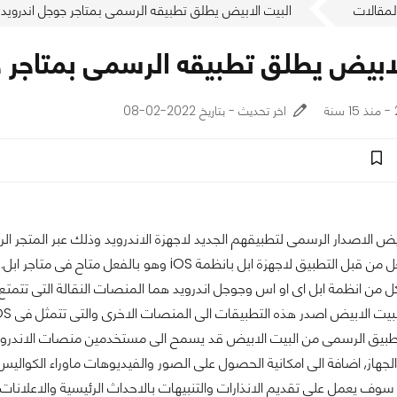
لمقالات
البيت الابيض يطلق تطبيقه الرسمى بمتاجر جوجل اندرويد
لابيض يطلق تطبيقه الرسمى بمتاجر ج
اخر تحديث - بتاريخ 2022-02-08
يض الاصدار الرسمى لتطبيقهم الجديد لاجهزة الاندرويد وذلك عبر المتجر ا
لتطبيق لاجهزة ابل بانظمة iOS وهو بالفعل متاح فى متاجر ابل.
كل من انظمة ابل اى او اس وجوجل اندرويد هما المنصات النقالة التى تتمتع
 الابيض اصدر هذه التطبيقات الى المنصات الاخرى والتى تتمثل فى HP webOs, wP7 ,Blackberry OS.
تطبيق الرسمى من البيت الابيض قد يسمح الى مستخدمين منصات الاندروي
الجهاز, اضافة الى امكانية الحصول على الصور والفيديوهات ماوراء الكواليس 
 سوف يعمل على تقديم الانذارات والتنبيهات بالاحداث الرئيسية والاعلانا