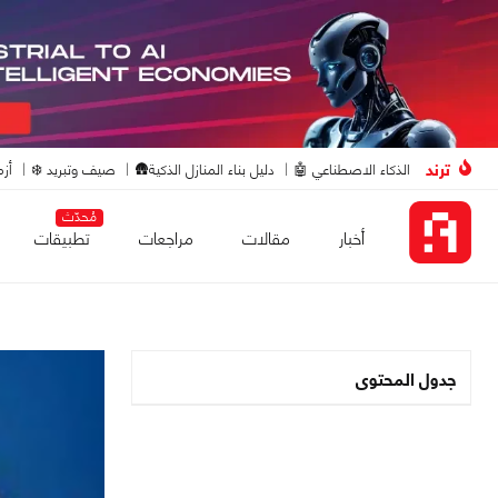
ترند
الذكاء الاصطناعي 🤖
دليل بناء المنازل الذكية🛖
صيف وتبريد ❄️
أزم
مُحدّث
أخبار
مقالات
مراجعات
تطبيقات
جدول المحتوى