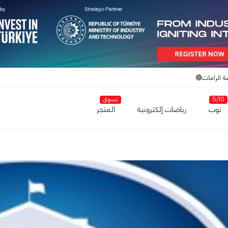
ة الرامات🔴
5/10
تسوق
توب
رياضات إلكترونية
المتجر