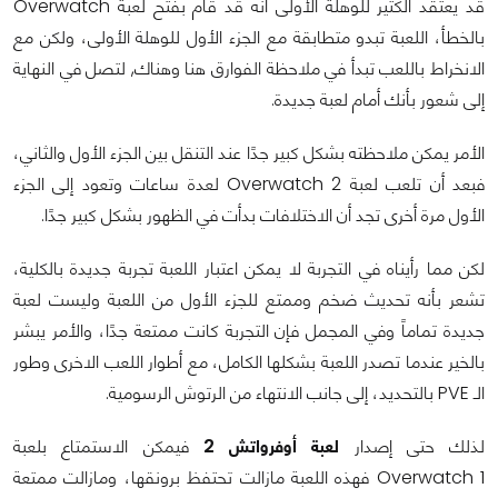
قد يعتقد الكثير للوهلة الأولى أنه قد قام بفتح لعبة Overwatch
بالخطأ، اللعبة تبدو متطابقة مع الجزء الأول للوهلة الأولى، ولكن مع
الانخراط باللعب تبدأ في ملاحظة الفوارق هنا وهناك, لتصل في النهاية
إلى شعور بأنك أمام لعبة جديدة.
الأمر يمكن ملاحظته بشكل كبير جدًا عند التنقل بين الجزء الأول والثاني،
فبعد أن تلعب لعبة Overwatch 2 لعدة ساعات وتعود إلى الجزء
الأول مرة أخرى تجد أن الاختلافات بدأت في الظهور بشكل كبير جدًا.
لكن مما رأيناه في التجربة لا يمكن اعتبار اللعبة تجربة جديدة بالكلية،
تشعر بأنه تحديث ضخم وممتع للجزء الأول من اللعبة وليست لعبة
جديدة تماماً
وفي المجمل فإن التجربة كانت ممتعة جدًا، والأمر يبشر
بالخير عندما تصدر اللعبة بشكلها الكامل، مع أطوار اللعب الاخرى وطور
الـ PVE بالتحديد، إلى جانب الانتهاء من الرتوش الرسومية.
لذلك حتى إصدار
لعبة أوفرواتش 2
فيمكن الاستمتاع بلعبة
Overwatch 1 فهذه اللعبة مازالت تحتفظ برونقها، ومازالت ممتعة