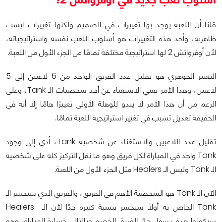
قلنا أن اللعبة يوجد بها تغييرات في الصميم ولكنها تغييرات ليست
ظاهرية، وأحد هذه التغييرات هو أسلوب اللعب نفسه واستراتيجياته،
لأن أوفرواتش 2 لها استراتيجية مختلفة تمامًا عن الجزء الأول من اللعبة.
التغيير الجوهري هو تقليل عدد الفريق الواحد من 6 لاعبين إلى 5
لاعبين، وهذا الأمر يعني الاستغناء عن أحد شخصيات الـ Tank، وعلى
الرغم من أن هذا الأمر لا يبدو للوهلة الأولى تغييرًا هامًا إلا أنه في
الحقيقة تعديل تسبب في تغيير استراتيجية اللعبة تمامًا.
تقليل عدد اللاعبين والاستغناء عن شخصية Tank، أدي إلى وجود
Tank واحد في المباراة لكل فريق وهو ما نقل التركيز كله على شخصية
الـ Tank وليس الـ Healers مثل الجزء الأول من اللعبة.
الآن الـ Tank هو الشخصية الأهم في الفريق، والفريق الذي سيخسر الـ
Tank الخاص به أولًا سيخسر بنسبة كبيرة جدًا لأن الـ Healers
سيكونوا هدف سهل جدًا للفريق الخصم وبالتالي خسارة المباراة، وهو