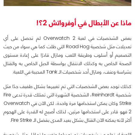
ماذا عن الأبطال في أوفرواتش 2؟!
بعض الشخصيات في لعبة Overwatch 2 لم تحصل على أي
تعديلات مثل شخصية Road Hog التي ظلت كما هي سواء من حيث
التصميم أو أسلوب وطريقة اللعب ومازال قادرًا على إعادة مستوى
الصحة الخاص به وكذلك الانتقال بواسطة الحبل الخاص به والقتال
بشراسة وعنف، ومازال أحد شخصيات الـ Tank المحببة في اللعبة.
كذلك توجد بعض الشخصيات التي تم تغييرها بشكل طفيف جدًا مثل
شخصية Reinhardt، الشخصية الشهيرة التي تمتلك قدرة تدعى Fire
Strike وكان يمكن استخدامها مرة واحدة، لكن الآن في Overwatch
2 فهو قادر على استخدامها مرتين، لذلك أصبح له القدرة على الهجوم
أكثر لأنه يمكنه الآن القتال بشكل بعيد المدى بفضل الـ Fire Strike.
اللعبة لا تخلو من شخصيات تم تعديلها وتغييرها تمامًا، مثل شخصية