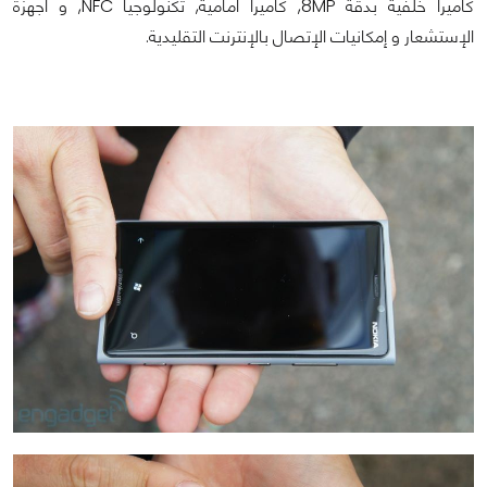
كاميرا خلفية بدقة 8MP, كاميرا أمامية, تكنولوجيا NFC, و أجهزة
الإستشعار و إمكانيات الإتصال بالإنترنت التقليدية.