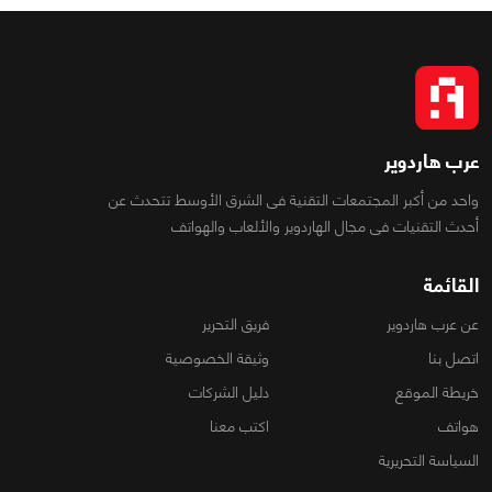
عرب هاردوير
واحد من أكبر المجتمعات التقنية فى الشرق الأوسط تتحدث عن
أحدث التقنيات فى مجال الهاردوير والألعاب والهواتف
القائمة
عن عرب هاردوير
فريق التحرير
اتصل بنا
وثيقة الخصوصية
خريطة الموقع
دليل الشركات
هواتف
اكتب معنا
السياسة التحريرية