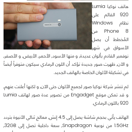
هاتف نوكيا Lumia
920 القائم على
نظام Windows
Phone 8 من
المُخطط أن يصل
الأسواق في شهر
نوفمبر القادم بألوان عديدة, و منها الأسود, الأحمر, الأبيض, و الأصفر,
و الآن, ظهرت صور جديدة تؤكد أن اللون الرمادي سيكون متوفراً أيضاً
في تشكيلة الألوان الخاصة بالهاتف الجديد.
لم تنشر شركة نوكيا صور لجميع الألوان حتى الآن, و لكنها أعلنت عنهم,
و قد تمكن موقع Engadget من تصوير عدة صور لهاتف Lumia
920 باللون الرمادي.
الهاتف يأتي بحجم شاشة يصل إلى 4.5 إنش, معالج ثنائي الأنيوة بتردد
1.5GHz من نوعية Snapdragon, سعة داخلية تصل إلى 32GB,