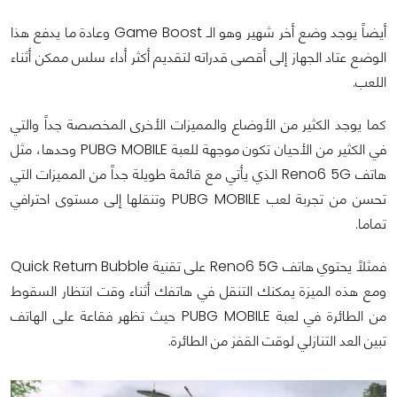
أيضاً يوجد وضع أخر شهير وهو الـ Game Boost وعادة ما يدفع هذا
الوضع عتاد الجهاز إلى أقصى قدراته لتقديم أكثر أداء سلس ممكن أثناء
اللعب.
كما يوجد الكثير من الأوضاع والمميزات الأخرى المخصصة جداً والتي
في الكثير من الأحيان تكون موجهة للعبة PUBG MOBILE وحدها، مثل
هاتف Reno6 5G الذي يأتي مع قائمة طويلة جداً من المميزات التي
تحسن من تجربة لعب PUBG MOBILE وتنقلها إلى مستوى احترافي
تماما.
فمثلاً يحتوي هاتف Reno6 5G على تقنية Quick Return Bubble
ومع هذه الميزة يمكنك التنقل في هاتفك أثناء وقت انتظار السقوط
من الطائرة في لعبة PUBG MOBILE حيث تظهر فقاعة على الهاتف
تبين العد التنازلي لوقت القفز من الطائرة.