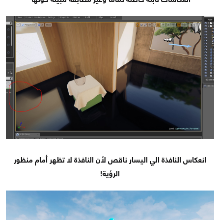
انعكاس النافذة الي اليسار ناقص لأن النافذة لا تظهر أمام منظور
الرؤية!