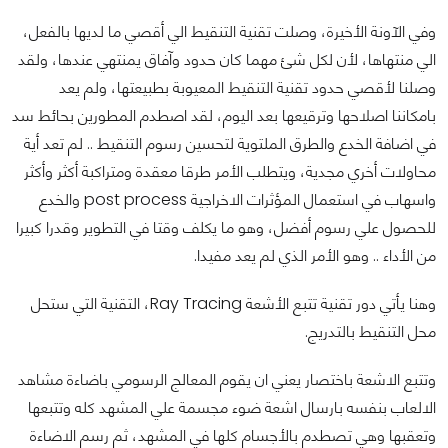
وفي الآونة الأخيرة، وصلت تقنية التنقيط الي أقصي ما لديها بالفعل،
الي منتهاها، لأن لكل شئ مهما كان حدود وآفاق يمنتهي عندها، ولقد
وصلنا لأقصي حدود تقنية التنقيط المعيوبة بطبيعتها، ولم يعد
بامكاننا اصلاحها وترقيعها بعد اليوم، لقد اصطدم المطورين بحائط سد
في اضافة الخدع والطرق الملتوية لتحسين رسوم التنقيط .. لم تعد أية
محاولات أخري مجدية، ويتطلب الأمر طرقا معقدة ومتراكبة أكثر وأكثر
واسهاب في استعمال المؤثرات الاخراجية post process والخدع
للحصول علي رسوم أفضل، وهو ما يكلف وقتا في التطوير وقدرا كبيرا
من الأداء .. وهو الأمر الذي لم يعد مفيدا.
وهنا يأتي دور تقنية تتبع الأشعة Ray Tracing، التقنية التي ستحل
محل التنقيط بالتدريج.
وتتبع الاشعة باختصار يعني ان يقوم المعالج الرسومي باضاءة مشاهد
الالعاب بنفسه بارسال اشعة ضوء مجسمة علي المشهد كله وتتبعها
وتعقبها وهي تصطدم بالأجسام كلها في المشهد، ثم رسم الاضاءة