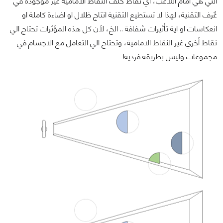
التي هي أمام اللاعب، أي نقاط خلف النقاط الامامية غير موجودة في
عٌرف التقنية، لهذا لا تستطيع التقنية انتاج ظلال او اضاءة كاملة او
انعكاسات او اية تأثيرات شفافة .. الخ، لأن كل هذه المؤثرات تحتاج الي
نقاط أخري غير النقاط الامامية، وتحتاج الي التعامل مع الاجسام في
مجموعات وليس بطريقة فردية!