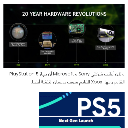
والآن أعلنت شركتي Sony و Microsoft أن جهاز PlayStation 5
القادم وجهاز Xbox القادم سوف يدعمان التقنية أيضا.