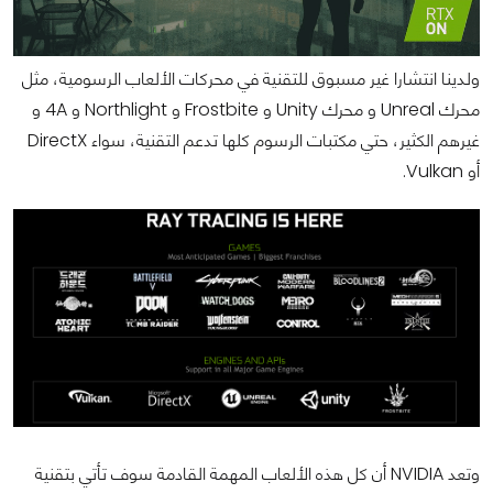
ولدينا انتشارا غير مسبوق للتقنية في محركات الألعاب الرسومية، مثل
محرك Unreal و محرك Unity و Frostbite و Northlight و 4A و
غيرهم الكثير، حتي مكتبات الرسوم كلها تدعم التقنية، سواء DirectX
أو Vulkan.
وتعد NVIDIA أن كل هذه الألعاب المهمة القادمة سوف تأتي بتقنية