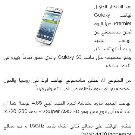
بعد الانتظار الطويل
لهاتف Galaxy
Premier اخيراً اليوم
تُعلن سامسونج عن
الهاتف الجديد
رسمياً، الهاتف الذي
يبدو تصميمه مثل هاتف Galaxy S3 والذي حقق نجاحاً كبيرة في
الأيام السابقة.
من المتوقع ان تُطلق سامسونج الهاتف اولاً في روسيا والدول
المحيطة بها ثم سوف تُطلقه في باقي الأسواق قربياً.
الهاتف الجديد مزود بشاشة كبيرة الحجم تبلغ 4.65 بوصة كما ان
الشاشة تأتي بنوع مميز وهو HD Super AMOLED بدقة 1280 x 720.
يحتوي الهاتف علي معالج ثنائي النواه بتردد 1.5GHz و هو معالج
OMAP 4470 Processor.