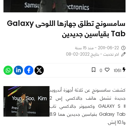
سامسونج تطلق جهازها اللوحى Galaxy
Tab بقياسين جديدين
2011-06-22 - منذ 15 سنة
اخر تحديث - بتاريخ 2022-02-08
0
1061
كشفت سامسونج عن ثلاثة أجهزة أندرويد
جديدة تشمل هاتف جالاكسي إس 2
GALAXY S II وكمبيوتر جالاكسي تاب
Galaxy Tab بقياسين جديدين هما 8.9
و10.1 إنش.