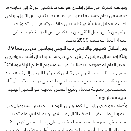
وتهدف الشركة من خلال إطلاق هواتف جالاكسي إس 2 إلى متابعة ما
حققته من نجاح حسب ما تقول في هاتف جالاكسي إس الأول، والذي
باعت منه خلال ستة أشهر 10 ملايين هاتف، وتسعى إلى تجاوز هذا
الرقم من خلال الجيل الثاني من جالاكسي إس الذي يتوفر حاليا في
أسواق الإمارات بسعر 2599 درهما.
وعن إطلاق كمبيوتر جالاكسي تاب اللوحي بقياسين جديدين هما 8.9
و10.1 إضافة إلى قياس 7 إنش الذي طرحته سابقا قال أشرف فواخرجي،
المدير العام لمجموعة الاتصالات في سامسونج الخليج للإلكترونيات: "
نسعى من خلال هذا التنوع في قياس كمبيوترنا اللوحي إلى تلبية حاجة
جميع فئات المستخدمين، واعتمدنا في ذلك على دراسات بيّنت أن آراء
المستخدمين متنوعة تماما، وتنّوع العرض أمامهم هو السبيل الوحيد
لتلبية متطلباتهم."
وأضاف فواخرجي إلى أن الكمبيوترين اللوحيين الجديدين سيتوفران في
أسواق الإمارات في النصف الثاني من شهر يوليو القادم، ولم تحدد
سامسونج سعرهما بعد، وهما يعتمدان على إصدار "هوني كوم" 3.1
من نظام التشغيل أندرويد، لتكون سامسونج أول شركة تطرح كمبيوتر