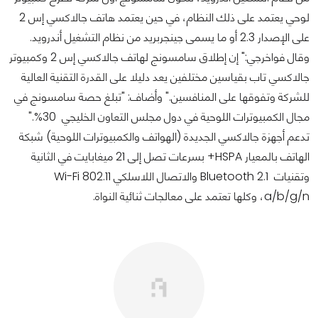
لوحي يعتمد على ذلك النظام، في حين يعتمد هاتف جالاكسي إس 2
على الإصدار 2.3 أو ما يسمى جينجربريد من نظام التشغيل أندرويد.
وقال فواخرجي:" إن إطلاق سامسونج لهاتف جالاكسي إس 2 وكمبيوتر
جالاكسي تاب بقياسين مختلفين يعد دليلا على القدرة التقنية العالية
للشركة وتفوقها على المنافسين." وأضاف: "تبلغ حصة سامسونج في
مجال الكمبيوترات اللوحية في دول مجلس التعاون الخليجي 30%."
تدعم أجهزة جالاكسي الجديدة (الهواتف والكمبيوترات اللوحية) شبكة
الهاتف بالمعيار HSPA+ بسرعات تصل إلى 21 ميغابايت في الثانية
وتقنيات 2.1 Bluetooth والاتصال اللاسلكي Wi-Fi 802.11
a/b/g/n، وكلها تعتمد على معالجات ثنائية النواة.