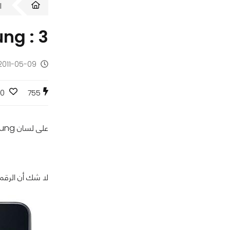
ا
Samsung : 3 ملايين طلب م
2011-05-09 - منذ 15 سن
0
755
على لسان Samsung فقد حصل جهاز Galaxy S II المرتقب على عدد هائل من الطلبات المسبقة وصل إلى 3 ملايين طلب !
لا شك أن الرقم 