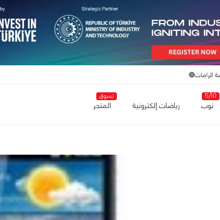
ة الرامات🔴
5/10
تسوق
توب
رياضات إلكترونية
المتجر