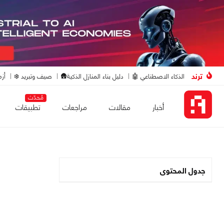
ترند
الذكاء الاصطناعي 🤖
دليل بناء المنازل الذكية🛖
صيف وتبريد ❄️
أزم
مُحدّث
أخبار
مقالات
مراجعات
تطبيقات
جدول المحتوى