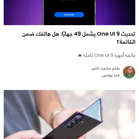
تحديث One UI 9 يشمل 49 جهازًا: هل هاتفك ضمن
القائمة؟
قائمة أجهزة One UI 9 كاملة 🔥
بقلم محمد ناصر
منذ يومين