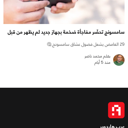
سامسونج تحضّر مفاجأة ضخمة بجهاز جديد لم يظهر من قبل
Z9 الغامض يشعل فضول عشاق سامسونج 🤔
بقلم محمد ناصر
منذ 5 أيام
عرب هاردوير