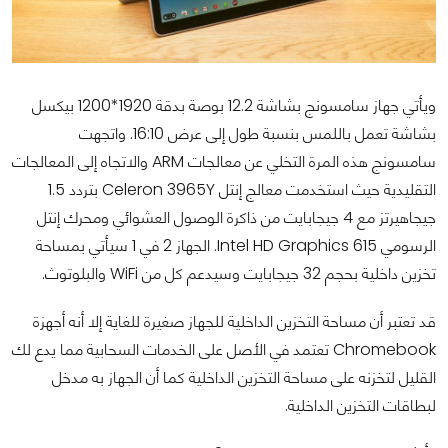
ويأتي جهاز سامسونج بشاشة 12.2 بوصة بدقة 1920*1200 بيكسل
بشاشة تعمل باللمس بنسبة طول إلى عرض 16:10. واتجهت
سامسونج هذه المرة التخلي عن معالجات ARM والاتجاه إلى المعالجات
التقليدية حيث استخدمت معالج إنتل Celeron 3965Y بتردد 1.5
جيجاهيرتز مع 4 جيجابايت من ذاكرة الوصول العشوائي ومحرك إنتل
الرسومي Intel HD Graphics 615. الجهاز 2 في 1 سيأتي بمساحة
تخزين داخلية بحجم 32 جيجابايت وسيدعم كل من WiFi والبلوتوث.
قد تعتبر أن مساحة التخزين الداخلية للجهاز صغيرة للغاية إلا أنه أجهزة
Chromebook تعتمد في الأصل على الخدمات السحابية مما يدع لك
القليل لتخزنه على مساحة التخزين الداخلية كما أن الجهاز به مدخل
لبطاقات التخزين الداخلية.