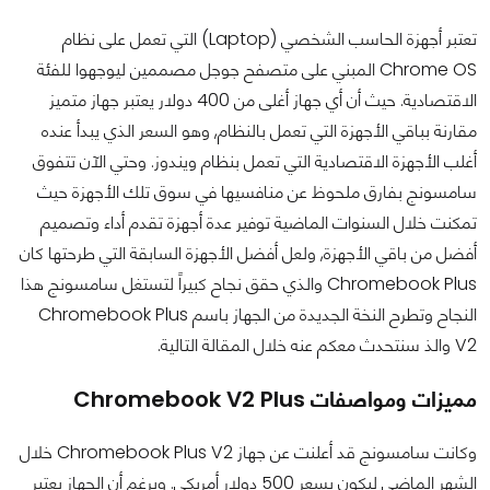
تعتبر أجهزة الحاسب الشخصي (Laptop) التي تعمل على نظام
Chrome OS المبني على متصفح جوجل مصممين ليوجهوا للفئة
الاقتصادية. حيث أن أي جهاز أغلى من 400 دولار يعتبر جهاز متميز
مقارنة بباقي الأجهزة التي تعمل بالنظام, وهو السعر الذي يبدأ عنده
أغلب الأجهزة الاقتصادية التي تعمل بنظام ويندوز. وحتي الآن تتفوق
سامسونج بفارق ملحوظ عن منافسيها في سوق تلك الأجهزة حيث
تمكنت خلال السنوات الماضية توفير عدة أجهزة تقدم أداء وتصميم
أفضل من باقي الأجهزة, ولعل أفضل الأجهزة السابقة التي طرحتها كان
Chromebook Plus والذي حقق نجاح كبيراً لتستغل سامسونج هذا
النجاح وتطرح النخة الجديدة من الجهاز باسم Chromebook Plus
V2 والذ سنتحدث معكم عنه خلال المقالة التالية.
مميزات ومواصفات Chromebook V2 Plus
وكانت سامسونج قد أعلنت عن جهاز Chromebook Plus V2 خلال
الشهر الماضي ليكون بسعر 500 دولار أمريكي. وبرغم أن الجهاز يعتبر