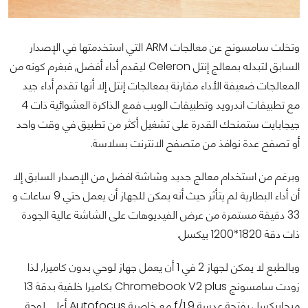
وتخلت سامسونج عن معالجات ARM التي استخدمتها في الإصدار
السابق لتبدله بمعالج إنتل Celeron ليقدم أداء أفضل, فبغرم كونه من
المعالجات ضعيفة الأداء مقارنة بمعالجات إنتل إلا أنها تقدم أداء جيد
مع تطبيقات اندرويد وتطبيقات الويب فمع الذاكرة العشوائية ذات 4
جيجابايت ستمنحك القدرة على تشغيل أكثر من تطبيق في وقت واحد
أو تصفح عدة نوافذ من متصفح الانترنت بسلاسة.
وبرغم من استخدام معالج جديد وشاشة افضل من الإصدار السابق إلا
أن أداء البطارية لم يتأثر حيث أنه يمكن للجهاز أن يعمل حتي 9 ساعات و
33 دقيقة مستمرة من عرض الفيديوهات على الشاشة عالية الجودة
ذات دقة 1820*1200 بيكسل.
وبالطبع لا يمكن لجهاز 2 في 1 أن يعمل جهاز لوحي بدون كاميرا, لذا
زودت سامسونج Chromebook V2 plus بكاميرا خلفية بدقة 13
ميجابيكسل بفتحة عدسة f/1.9 مع خاصية Autofocus أعلى لوحة