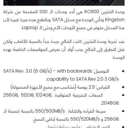
وحدة التخزين KC600 هي أحد وحدات الـ SSD المقدمة من شركة
Kingston وتأتي الوحدة مع مدخل SATA وبالطبع هذه ميزة كبيرة لأن
هذا المدخل متوفر في جميع اللوحات الأم وحتى الـ Laptop.
عند تجربة وحدة التخزين كانت النتائج جيدة جداً بالنسبة للألعاب ولكن
قبل التطرق إلى النتائج يجب أولا أن نعرض المواصفات الخاصة بهذه
الوحدة:
التوصيل: SATA Rev. 3.0 (6 GB/s) – with backwards
capability to SATA Rev 2.0 3 GB/s.
القياس: 2.5 بوصة (متناسب مع جميع الأجهزة المحمولة)
السعات التخزينية المتوافرة: 256GB, 512GB, 1024GB,
2048GB.
سرعة القراءة والكتابة: 550/500MB/s بالنسبة لنسخة الـ
256GB و 550/520MB/s بالنسبة لباقي النسخ.
العمر الافتراضي: مليون ساعة تشغيل.