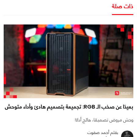
ذات صلة
بعيدًا عن صخب الـ RGB: تجميعة بتصميم هادئ وأداء متوحش
وحش مروض تصميمًا، هائج أداءً!
بقلم أحمد صفوت