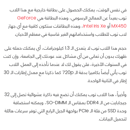
في نفس الوقت، يمكنك الحصول على بطاقة خارجية مع هذا اللاب
توب بعيداً عن المعالج الرسومي، وهذه البطاقة هي
GeForce
MX450
أو
Intel Iris Xe
، وهذه البطاقات ستكون كافية مع أي جهاز
لاب توب للطلاب واستخداماتهم الغير قاسية في معظم الأحيان.
حجم هذا اللاب توب لا يتعدى الـ 1.3 كيلوجرامات، أي يمكنك حمله على
ظهرك بدون أن تعاني من أي مشاكل عند عودتك إلى الجامعة، وإن كنت
في السنوات الأخيرة، فلن يقول لك لا عندما تأخذه إلى العمل. اللاب
توب يأتي أيضاً بكاميرا بدقة الـ 720p كما ذكرنا مع معدل إطارات الـ 30
إطار في الثانية الواحدة.
وأخيراً، هذا اللاب توب يمكنك أن تضع فيه ذاكرة عشوائية تصل إلى 32
جيجابايت من الـ DDR4 بمقاس الـ SO-DIMM، ويمكنه استضافة
وحدة SSD من فئة الـ PCIe بواجهة الجيل الرابع التي توفر سرعات هائلة
لتحميل البيانات.