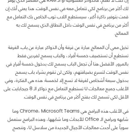
إن كنت لا تعلم، فالذواكر العشوائية أو الـ RAM هي العنصر الذي يوفر
لك أكثر من برنامج لكي تتعامل معه في نفس الوقت. هذا يعني أنك إن
قمت بتوفير ذاكرة أكبر، سيستطيع اللاب توب الخاص بك التعامل مع
أكثر من برنامج في نفس الوقت داخل النطاق الذي يسمح لك به
المعالج.
تخيل معي أن المعالج عبارة عن غرفة وأن الذواكر عبارة عن باب. الغرفة
تستطيع أن تستضيف خمسة أفراد، والباب يسمح لفردين فقط
بالمرور. الأفضل هنا أن تجعل الباب يسمح لك بدخول خمسة أفرادٍ في
نفس الوقت لتسرع بضيافتهم، ولكن لن تقوم بشراء باب يسمح
بدخول سبعة أشخاص لغرفة لا تسع إلا لخمسة. هذه هي الفكرة، وفي
الأغلب جميع معالجات U تستطيع التعامل مع ذواكر الـ 8 جيجابايت على
الأقل لكي تسمح لك بفتح أكثر من برنامج في نفس الوقت.
في الأغلب هذه البرامج هي Chrome، Microsoft Teams وما
شابهه وبرامج الـ Office للأبحاث وما شابهها، وهذه البرامج ستعمل
سوياً على أحدث معالجات الأجيال الجديدة من سلاسل U، وننصح