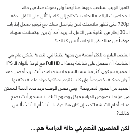
كاميرا الويب ستلعب دورها هنا أيضاً ولن نفوت هذا. في حالة
المحاضرات الرقمية البحتة، ستحتاج إلى كاميرا تأتي على الأقل بدقة
720p حتى تظهر ملامحك لمن يتواصل معك مع توفير معدل إطارات
الـ 30 إطار في الثانية على الأقل. لا يريد أحد أن يرى بيكسلات سوداء
عوضاً عن عيناك في النهاية، أليس كذلك؟
العنصر الرابع والأكثر أهمية من وجهة نظرنا في التجربة بشكل عام هي
الشاشة. أن تحصل على شاشة بدقة الـ Full HD مع لوحة بألوان الـ IPS
المميزة سيكون أكثر مناسبة بالنسبة لاستخدامك. أنت تريد أفضل دقة
ألوان ممكنة، خصوصاً وإن كنت تقوم بمذاكرة مواد علمية بحتة بها
العديد من الصور المعروضة، وفي نفس الوقت نريد هذه الدقة لنتمكن
من قراءة النصوص الدراسية بكل وضوح لأنك لا تستحق أنت تضع
عينك أمام الشاشة لتحدد إن كان هذا حرف الـ "ت" أم الـ "ث"، أليس
كذلك؟
لكن العنصرين الأهم في حالة الدراسة هم….