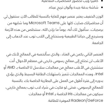
كاميرا ويب لحضور المحاضرات التفاعلية.
شاشة بدقة جيدة وألوان تريح عيناه.
الوزن الخفيف يعتبر عنصر مهم للغاية بالنسبة للطالب الآن. ستقول لي
أن محاضراتك صارت كلها على Microsoft Teams وما شابهه من
برمجيات، سأقول لك أنه، يوماً ما بإذن الله، سنتخلص من هذه الأزمة
وسنرجع إلى حياتنا الطبيعية وسنحتاج إلى اللاب توب عند الذهاب إلى
الجامعة.
العنصر الثاني يكمن في العتاد، والذي سألخصه في المعالج لأنك في
الأغلب لن تحتاج إلى معالج رسومي خارجي في معظم الأحوال. أنت
ستشتري في الأغلب معالج من معالجات سلاسل U الخاصة بـ AMD أو
Intel، وهذه المعالجات تتميز باستهلاك الطاقة البسيط والذي يؤدي
بدوره إلى فترة أطول من العمل على البطارية الخاصة بك. بالنسبة
للمعالج الرسومي، فحتى لو فكرت في شراء لاب توب بمعالج خارجي،
سيكون من معالجات Iris الخاصة بـ Intel أو معالجات
Radeon/GeForce الموفرة للطاقة.