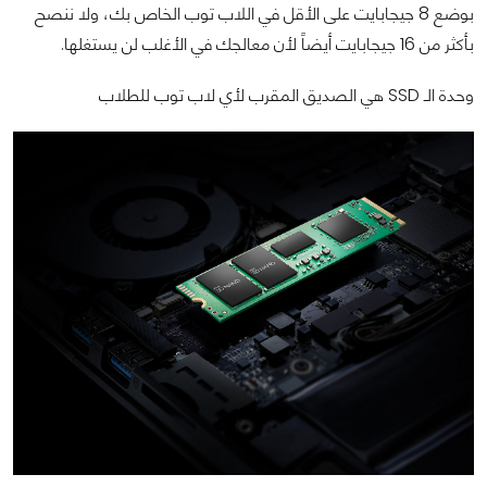
بوضع 8 جيجابايت على الأقل في اللاب توب الخاص بك، ولا ننصح
بأكثر من 16 جيجابايت أيضاً لأن معالجك في الأغلب لن يستغلها.
وحدة الـ SSD هي الصديق المقرب لأي لاب توب للطلاب