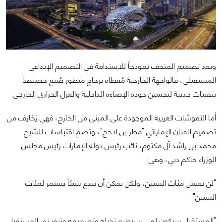
ويعد تصميم المتحف نموذجاً للاستدامة في التصميم الإبداعي
المستقبلي، فالواجهة الخارجية مُغطاه بزجاج متطور صُنع ‏خصيصاً
بتقنيات حديثة لتحسين جودة الإضاءة الداخلية والعزل الحراري الخارجي.‏
أما النقوشات العربية الموجودة على المبنى من الخارج، فهي زخارف من
تصميم الفنان الإماراتي "مطر بن لاحج"، ‏وتضم اقتباسات للشيخ
محمد بن راشد آل مكتوم، نائب رئيس دولة الإمارات رئيس مجلس
الوزراء حاكم دبي، وهي‎:‎
‎"‎لن نعيش مئات السنين، ولكن يمكن أن نبدع شيئاً يستمر لمئات
السنين‎"‎
‎"‎المستقبل سيكون لمن يستطيع تخيله وتصميمه وتنفيذه، المستقبل