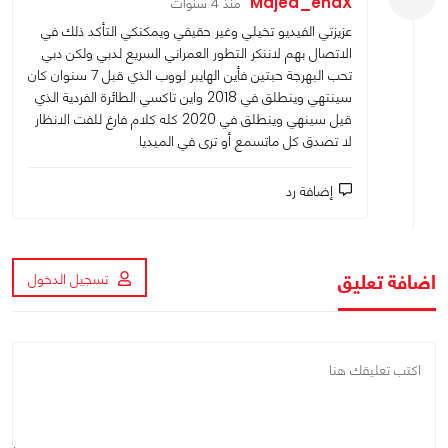
Majed_endX
منذ 4 سنوات
عزيزتي الفيديو تخيلي وغير حقيقي ويمكنكي التأكد ذلك في
الاتصال بهم لاننكر التطور العمراني السريع لدبي ولكن دبي
تحب البهرجة حبتين فأين الهايبر لووب الذي قبل 7 سنوان كان
سينتهي وينطلق في 2018 واين تاكسي الطائرة الفردية الذي
قيل سينهي وينطلق في 2020 كله كلام فارغ للفت الانظار
لا تصدق كل ماتسمع أو ترى في الميديا
إضافة رد
اضافة تعليق
تسجيل الدخول