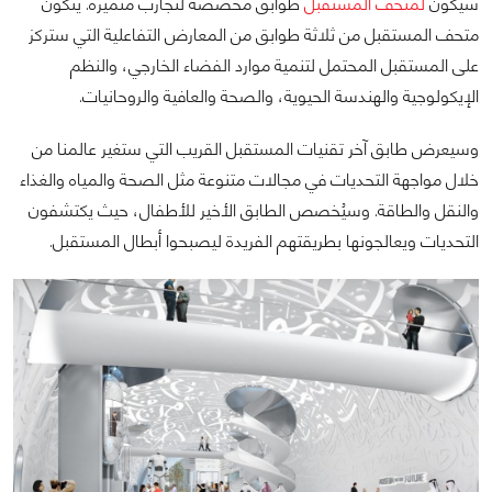
سيكون
لمتحف المستقبل
طوابق مخصصة لتجارب متميزة. يتكون
متحف المستقبل من ثلاثة طوابق من المعارض التفاعلية ‏التي ستركز
على المستقبل المحتمل لتنمية موارد الفضاء الخارجي، والنظم
الإيكولوجية والهندسة الحيوية، والصحة ‏والعافية والروحانيات.‏
وسيعرض طابق آخر تقنيات المستقبل القريب التي ستغير عالمنا من
خلال مواجهة التحديات في مجالات متنوعة مثل ‏الصحة والمياه والغذاء
والنقل والطاقة. وسيُخصص الطابق الأخير للأطفال، حيث يكتشفون
التحديات ويعالجونها بطريقتهم ‏الفريدة ليصبحوا أبطال المستقبل.‏