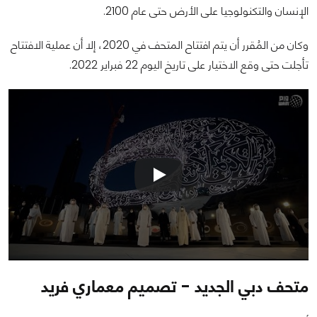
الإنسان والتكنولوجيا على الأرض حتى عام 2100.‏
وكان من المُقرر أن يتم افتتاح المتحف في 2020، إلا أن عملية الافتتاح
تأجلت حتى وقع الاختيار على تاريخ اليوم 22 فبراير ‏‏2022.‏
متحف دبي الجديد - تصميم معماري فريد ‏