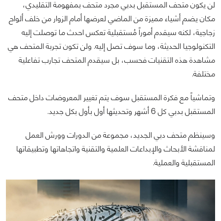
لن يكون متحف المستقبل بدبي مجرد متحف بمفهومة التقليدي،
مكان يضم أشياء مميزة من الماضي لعرضها أمام الزوار ‏من خلف ألواح
زجاجية، لكنه سيقدم أموراً مُستقبلية تعكس احدث ما توصلت إليه
التكنولوجيا الحديثة، وما سوف تصل ‏إليه. ولن تكون تجربة المتحف هي
مشاهدة هذه التقنيات فحسب، بل سيقدم المتحف تجارب تفاعلية
مختلفة.‏
وتماشياً مع فكرة المستقبل سوف يتم تغيير المعروضات داخل متحف
المستقبل بدبي كل 6 أشهر وتحديثها أول بأول بكل ‏جديد.‏
وسينظم متحف دبي الجديد، مجموعة من الدورات وورش العمل
لمناقشة الأبحاث والإبداعات العلمية والتقنية واتجاهاتها ‏وتطبيقاتها
المستقبلية والعملية‎.‎