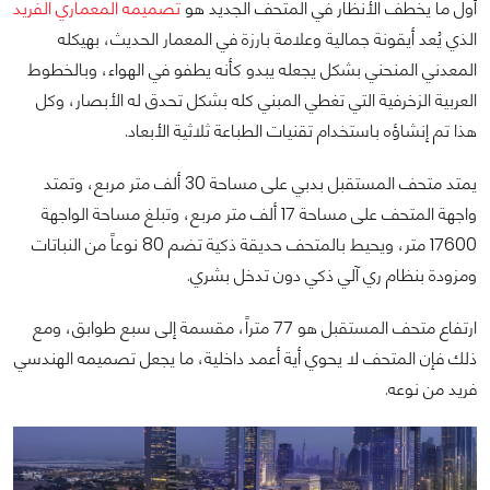
أول ما يخطف الأنظار في المتحف الجديد هو
تصميمه المعماري الفريد
الذي يُعد أيقونة جمالية وعلامة بارزة في المعمار ‏الحديث، بهيكله
المعدني المنحني بشكل يجعله يبدو كأنه يطفو في الهواء، وبالخطوط
العربية الزخرفية التي تغطي المبني ‏كله بشكل تحدق له الأبصار، وكل
هذا تم إنشاؤه باستخدام تقنيات الطباعة ثلاثية الأبعاد.‏
يمتد متحف المستقبل بدبي على مساحة 30 ألف متر مربع، وتمتد
واجهة المتحف على مساحة 17 ألف متر مربع، وتبلغ ‏مساحة الواجهة
17600 متر، ويحيط بالمتحف حديقة ذكية تضم 80 نوعاً من النباتات
ومزودة بنظام ري آلي ذكي دون ‏تدخل بشري.‏
ارتفاع متحف المستقبل هو 77 متراً، مقسمة إلى سبع طوابق، ومع
ذلك فإن المتحف لا يحوي أية أعمد داخلية، ما يجعل ‏تصميمه الهندسي
فريد من نوعه.‏