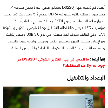
أيضا، تم تدعيم جهاز DS220j بمعالج رباعي النواة يعمل بسرعة 1.4
جيجاهيرتز وهناك ذاكرة عشوائية DDR4 بحجم 512 ميجابايت كما يدعم
الجهاز نظام الملفات من نوع EXT4. وهناك مفتاح طاقة وأربعة
مؤشرات LED لعرض حالة نظام التشغيل وحالة قرصي التخزين والشبكة
LAN، وفي الخلف سوف تجد منفذي من نوع USB 3.0 ومنفذ إيثرنت
وزر لإعادة تشغيل الجهاز ومقبس طاقة ومروحة واحدة تقوم بالتبريد
والمحافظة على درجة الحرارة للمكونات الداخلية والأقراص الصلبة.
إقرأ أيضا :
ما المميز في جهاز التخزين الشبكي +DS920 من
Synology عند الاستخدام؟
الإعداد والتشغيل