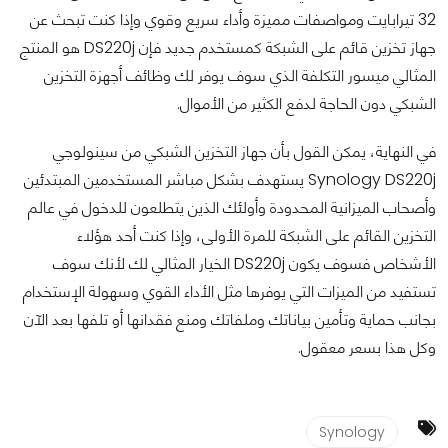
32 تيرابايت ومواصفات مميزة وأداء سريع وقوي وإذا كنت تبحث عن
جهاز تخزين قائم على الشبكة كمستخدم جديد فإن DS220j هو المنتج
المثالي ميسور التكلفة الذي سوف يوفر لك وظائف أجهزة التخزين
الشبكي دون الحاجة لدفع الكثير من الأموال.
في النهاية، يمكن القول بأن جهاز التخزين الشبكي من سينولوجي
Synology DS220j يستهدف بشكل مباشر المستخدمين المبتدئين
وأصحاب الميزانية المحدودة وأولئك الذين يتطلعون للدخول في عالم
التخزين القائم على الشبكة للمرة الأولى، وإذا كنت أحد هؤلاء
الأشخاص فسوف يكون DS220j الخيار المثالي لك لأنك سوف
تستفيد من الميزات التي يوفرها مثل الأداء القوي وسهولة الإستخدام
بجانب حماية وتأمين بياناتك وملفاتك ومنع فقدانها أو تلفها بعد الآن
وكل هذا بسعر معقول.
Synology