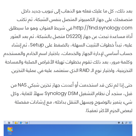
بعد ذلك، كل ما عليك فعله هو الذهاب إلى تبويب جديد داخل
متصفحك على جهاز الكمبيوتر المتصل بنفس الشبكة، ثم تكتب
http://find.synology.com في شريط العنوان. وهو ما سيطلق
أداة مساعدة تبحث عن جهاز DS220j متصل بالشبكة، ثم بعد العثور
عليه، تبدأ خطوات التثبيت السهلة، بالضغط على Setup، ثم إنشاء
حساب أساسي لإدارة الجهاز والخدمات، باختيار اسم الخادم والمستخدم
وكلمة مرور، بعد ذلك تقوم بخطوات تهيئة الأقراص الصلبة والمساحة
التخزينية، واختيار نوع الـ RAID الذي ستعتمد عليه في عملية التخزين.
حتى إذا لم تكن قد استخدمت أو أعددت جهاز تخزين شبكي NAS من
قبل، ستجد أن نظام التشغيل Synology DSM سهلًا للغاية، وكل
شيء يتميز بالوضوح ويسهل التنقل بداخله، مع إرشادات مفصلة
لبعض الحزم الأكثر تعقيدًا.