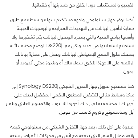
الفيديو والمستندات دون القلق من خسارتها أو فقدانها.
أيضا يوفر جهاز سينولوجي واجهة مستخدم سهلة وبسيطة مع طرق
حماية لتأمين البيانات من التهديدات المتزايدة والبرمجيات الخبيثة
وأهمها برامج الفدية والتي بمجرد الوصول لبيانات يتم تشفيرها ولا
تستطيع استعادتها من جديد ولكن مع DS220j الوضع مختلف لأنه
يمنحك حلول النسخ الإحتياطي لبياناتك وعمل على حماية بياناتك
الرقمية على الأجهزة الأخرى سواء ماك أو ويندوز وحتى أندرويد أو
آيفون.
كما تستطيع تحويل جهاز التخزين الشبكي Synology DS220j إلى
مركز وسائط منزلي لتشغيل المحتوى الرقمي المفضل لديك على
أجهزتك المختلفة بما في ذلك أجهزة اللابتوب والكمبيوتر العادي وتلفاز
أبل وسامسونج وكروم كاست من جوجل.
علاوة على كل ذلك، يعد جهاز التخزين الشبكي من سينولوجي قيمة
رائعة مقابل السعر الذي تدفعه مع اثنين من محركات الأقراص بسعة