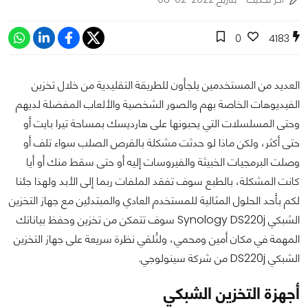
0
4183
العديد من المستخدمين يلجأون للطريقة التقليدية من خلال تخزين
الفيديوهات الخاصة بهم والصور الشخصية والألعاب المفضلة لديهم
وحتى المسلسلات التي يحبونها على هارديسك بمساحة تيرا بايت أو
حتى أكثر، ولكن ماذا لو حدثت مشكلة بالقرص الصلب سواء تلف أو
وصلت البرمجيات الخبيثة والفيروسات إليه أو حتى سقط منك أو أيا
كانت المشكلة، بالطبع سوف تفقد الملفات ربما إلى الأبد ولهذا جئنا
لكم بأحد الحلول المثالية للمستخدم العادي والمبتدئين مع جهاز التخزين
الشبكي Synology DS220j سوف تتمكن من تخزين وحفظ بياناتك
المهمة في مكان أمين ومحمي، ولنُلقي نظرة سريعة على جهاز التخزين
الشبكي DS220j من شركة سينولوجي.
أجهزة التخزين الشبكي