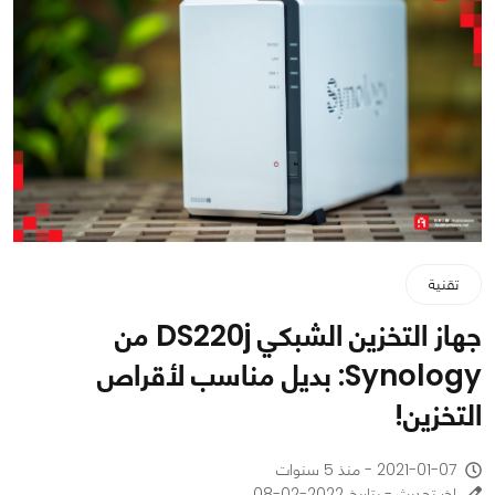
تقنية
جهاز التخزين الشبكي DS220j من
Synology: بديل مناسب لأقراص
التخزين!
2021-01-07 - منذ 5 سنوات
اخر تحديث - بتاريخ 2022-02-08