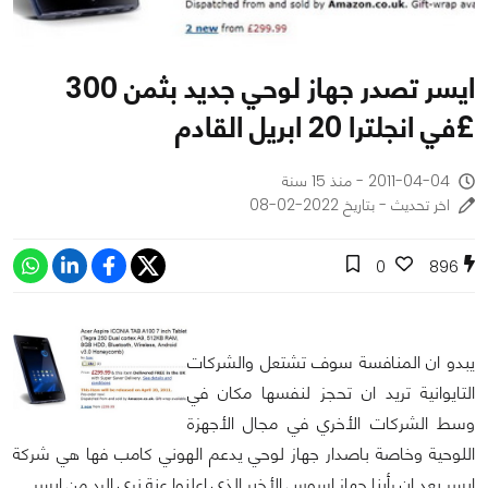
ايسر تصدر جهاز لوحي جديد بثمن 300
£في انجلترا 20 ابريل القادم
2011-04-04 - منذ 15 سنة
اخر تحديث - بتاريخ 2022-02-08
0
896
يبدو ان المنافسة سوف تشتعل والشركات
التايوانية تريد ان تحجز لنفسها مكان في
وسط الشركات الأخري في مجال الأجهزة
اللوحية وخاصة باصدار جهاز لوحي يدعم الهوني كامب فها هي شركة
ايسر بعد ان رأينا جهاز اسوس الأخير الذي اعلنوا عنة نري الرد من ايسر