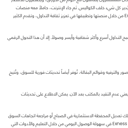
دير كل شيء خلف الكواليس. ثم جاء الإنترنت، حاملاً معه منصات
التداول الرقمية التي نقلت الاستثمار من المكاتب الحصرية إلى أيدي الجمهور. تساعد Exness من خلال منصتها وتطبيقها في تعزيز ثقافة التداول، وتقدم الكثير
أصبح التداول أسرع وأكثر شفافية وأيسر وصولاً. إلا أن هذا التحول الرقمي
لصور والترفيه وقوائم البقالة، تُوفر أيضاً تحديثات فورية للسوق، وتُتيح
عني عدم التقيد بالمكتب بعد الآن. يمكن الاطلاع على تحديثات
ن ذلك تعديل المحفظة الاستثمارية في الصباح أو مراجعة اتجاهات السوق
الآن متنقلاً تماماً مثل مستخدميه، وتساعد منصة Exness في سهولة الوصول اليومي من خلال التعليم والأدوات التي