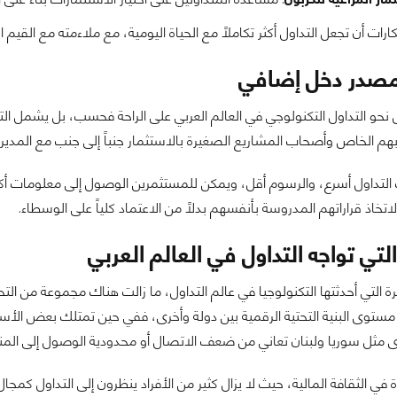
ارات أن تجعل التداول أكثر تكاملاً مع الحياة اليومية، مع ملاءمته مع القيم ال
كمصدر دخل إضافي
 نحو التداول التكنولوجي في العالم العربي على الراحة فحسب، بل يشمل الت
هم الخاص وأصحاب المشاريع الصغيرة بالاستثمار جنباً إلى جنب مع المديري
لتداول أسرع، والرسوم أقل، ويمكن للمستثمرين الوصول إلى معلومات أكثر 
لاتخاذ قراراتهم المدروسة بأنفسهم بدلاً من الاعتماد كلياً على الوسطاء.
لتي تواجه التداول في العالم العربي
يرة التي أحدثتها التكنولوجيا في عالم التداول، ما زالت هناك مجموعة من الت
مستوى البنية التحتية الرقمية بين دولة وأخرى، ففي حين تمتلك بعض الأس
ى مثل سوريا ولبنان تعاني من ضعف الاتصال أو محدودية الوصول إلى المن
 في الثقافة المالية، حيث لا يزال كثير من الأفراد ينظرون إلى التداول كمج