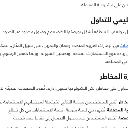
عين على مشروعية المعاملة.
ليمي للتداول
كل دولة في المنطقة تُشغل بورصتها الخاصة مع وصول محدود عبر الحدود. ومع
صات
في الإمارات العربية المتحدة وعمان والبحرين، على سبيل المثال، لتم
يادة تنوع الاستثمارات المتاحة، وتحسين السيولة، وربما خفض الرسوم. با
عي المختلفة.
ة المخاطر
تداول على مخاطر، لكن التكنولوجيا تسهل إدارته. تُقدم المنصات الحديثة الآن
خاطر
: تُتيح للمستخدمين نمذجة النتائج المُحتملة لمحفظتهم الاستثمارية
ية للمحفظة
: تُظهر، في لمحة سريعة، نسبة الاستثمارات في كل قطاع.
خصصة
: تخطر المستثمرين عند وصول الأصول إلى نقاط سعر مُحددة.