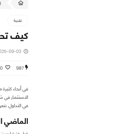
ا
تقنية
كيف تحرك
2025-09-03 - منذ 11 
0
987
في أنحاء كثيرة
الاستثمار في شر
في التداول. نتع
الماضي ال
قبل فترة ليست ب