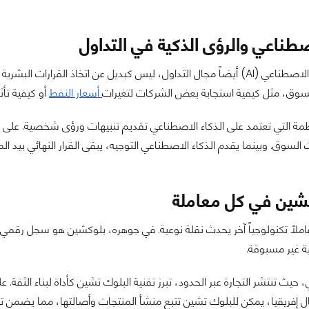
صطناعي والرؤى الذكية في التداول
لقد دخل الذكاء الاصطناعي (AI) أيضاً مجال التداول، ليس كبديل عن اتخاذ 
لسوق، مثل كيفية استجابة بعض الشركات لتغيرات
أسعار النفط
أو كيفية تأ
مة التي تعتمد على الذكاء الاصطناعي تقديم تنبيهات ورؤى شخصية. على سب
ات السوق. وبينما يقدم الذكاء الاصطناعي التوجيه، يبقى القرار النهائي بيد
كشين في كل معاملة
املاً تكنولوجياً آخر يحدث نقلة نوعية. في جوهره، بلوكشين هو سجل رقمي
ة غير مسبوقة.
، حيث تنتشر التجارة عبر الحدود، تبرز تقنية البلوك تشين كأداة لبناء الثقة.
 إفريقيا، يمكن للبلوك تشين تتبع منشأ المنتجات وأصالتها، مما يضمن تسعي