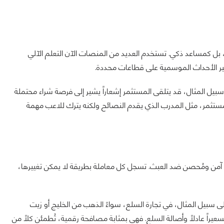
القرارات البشرية، بل كمساعد ذكي. تستخدم العديد من المنصات الآن التعلم الآلي
ثير الأحداث الموسمية على قطاعات محددة.
يل المثال، قد يتلقى المستثمر إشعاراً يشير إلى فرصة شراء محتملة
 المستثمر، مثل المدرب الذي يقدم النصائح ولكنه يترك للاعب مهمة
 آمن ومُحصن ضد العبث. تسجل كل معاملة بطريقة لا يمكن تغييرها،
 على سبيل المثال، في تجارة السلع، سواءً الذهب من الخليج أو زيت
راً عادلاً وأصالة السلع. فهي بمثابة مصافحة رقمية، تُطمئن كلاً من