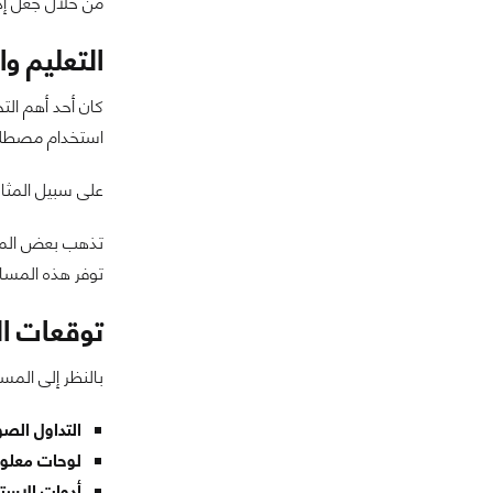
من خلال جعل إدا
التعليم و
كان أحد أهم الت
استخدام مصطلحا
على سبيل المثال
تذهب بعض المنص
توفر هذه المساح
توقعات ال
بالنظر إلى المس
التداول الص
لوحات معلوما
أدوات الاستثم