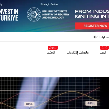
ة الرامات🔴
5/10
تسوق
توب
رياضات إلكترونية
المتجر