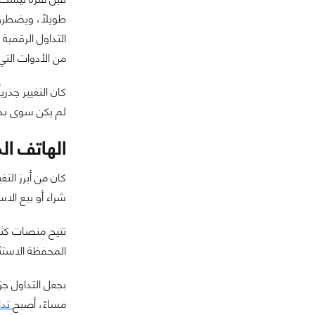
طويلاً، ويضطرو
من الأدوات الت
كان التغيير جذري
لم يكن سوى بداية
الهاتف ال
كان من أبرز التغ
شراء أو بيع الاست
تتيح منصات كثير
المحفظة الاستثما
بجعل التداول جز
مساءً، أصبح
تدا