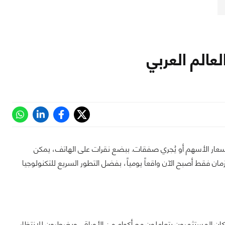
عالم العربي
سعار الأسهم أو يُجري صفقات. ببضع نقرات على الهاتف، يمكن
مان فقط أصبح الآن واقعاً يومياً، بفضل التطور السريع للتكنولوجيا
ً. كان المستثمرون يتعاملون مع أكوام من الأوراق، ويضطرون للانتظار