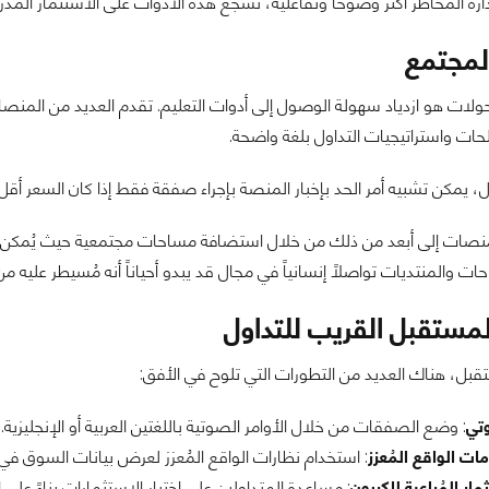
رة المخاطر أكثر وضوحاً وتفاعلية، تُشجع هذه الأدوات على الاستثمار المدر
المجتمع
حولات هو ازدياد سهولة الوصول إلى أدوات التعليم. تقدم العديد من الم
ت واستراتيجيات التداول بلغة واضحة.
، يمكن تشبيه أمر الحد بإخبار المنصة بإجراء صفقة فقط إذا كان السعر أق
ات إلى أبعد من ذلك من خلال استضافة مساحات مجتمعية حيث يُمكن للمت
ات والمنتديات تواصلاً إنسانياً في مجال قد يبدو أحياناً أنه مُسيطر عليه م
مستقبل القريب للتداول
تقبل، هناك العديد من التطورات التي تلوح في الأفق:
وتي
: وضع الصفقات من خلال الأوامر الصوتية باللغتين العربية أو الإنجليزية.
ت الواقع المُعزز
: استخدام نظارات الواقع المُعزز لعرض بيانات السوق في
ار المُراعية للكربون
: مساعدة المتداولين على اختيار الاستثمارات بناءً على الأ