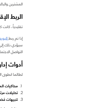
المشترين والبائ
الربط الإق
تقليدياً، كانت 
إذا تم ربط
البور
سيؤدي ذلك إلى ز
التواصل الاجتما
أدوات إدار
لطالما انطوى ال
محاكيات الم
تحليلات مرئ
تنبيهات مُ