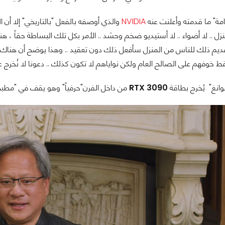
مة" ما قدمته وأعلنت عنه
NVIDIA
زل .. لا أضواء .. لا أستيديو ضخم وحشد .. الأمر بكل تلك البساطة حقاً ، هن
يم ذلك للناس من المنزل سأفعل ذلك دون تعقيد .. وهذا يوضح أن هناك سن
 خوفهم على الصالح العام ولكن نواياهم لا تكون كذلك .. دعونا لا نُخرج ع
انغ" يُخرج بطاقة
RTX 3090
من داخل الفرن"حرفياً" وهو يقف في "مطبخ م