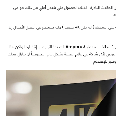
ية لا تستطيع تشغيل الألعاب علي 60 إطار.. الا في بعض الحالات النادرة .. لذلك الحصول علي مُعدل أعلي من ذلك هو من
.
قدمت الدقة على استحياء ( لم تكن 4K حقيقة) ولم تستطع في أفضل الأحوال إلا
خي" لبطاقات معمارية
Ampere
الجديدة التي طال إنتظارها ولكن هذا
و عرض لأي شركة في عالم التقنية بشكل عام، خصوصاً ان مازال هناك
ثير للإهتمام.