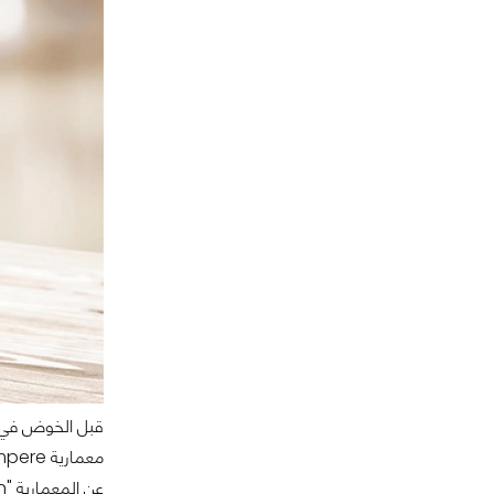
عن المعمارية "Ultimate Countdown" وحتي العرض نفسه الرائع والغير مُتكلف وأيضاً السريع.