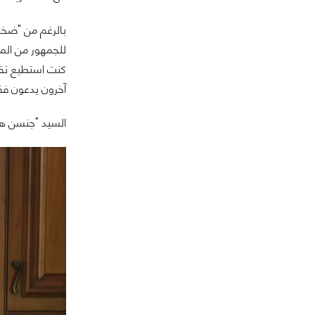
بالرغم من "ضخا
للجمهور من المن
كنت استطيع تقد
آخرون يدعون فقط
السيد "جنسن هو