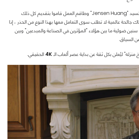
والذي أوصفه بالفعل "بالتاريخي" إلا أن السيد "Jensen Huang" وطاقم العمل قاموا بتقديم كل ذلك
اك جائحة عالمية لا تطلب سوى التعامل معها بهذا النوع من الحذر ، إذا
ين ضوئية ما بين هؤلاء "المؤثرين في الصناعة والمبدعين" وبين
ن السياق.
نزله" ليُعلن بكل ثقة عن بداية عصر ألعاب الـ
4K
الحقيقي.