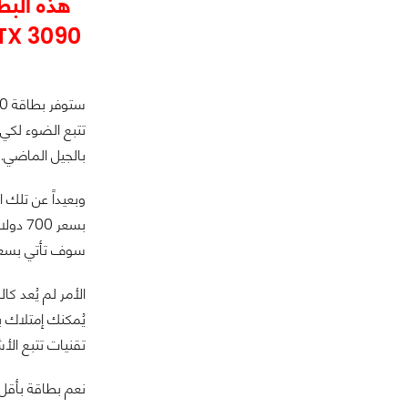
بالجيل الماضي.
سوف تأتي بسعر 499 دولار وستكون أسرع من بطاقة RTX 2080 TI التي ظَلَّتْ هي البطاقة الأفضل والأسرع طيلة الع
تقنيات تتبع الأش