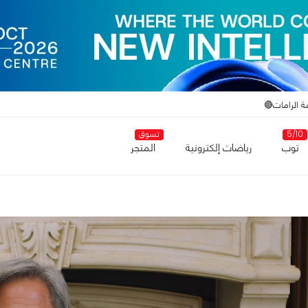
ة الرامات🔴
5/10
تسوق
توب
رياضات إلكترونية
المتجر