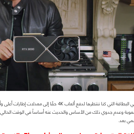
صعوبة وعدم جدوي ذلك من الأساس والحديث عنه أساساً في الوقت الحالي غي