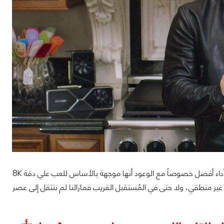
قد تكون هذه هي البطاقة التي كنا ننتظرها لدفع ألعاب 4K حقًا إلى معدلات إطارات أعلى وأداء أفضل خصوصاً مع الوعود أنها موجهة بالأساس للعب علي دقة 8K
ر منطقي، ولا حتى في المُستقبل القريب فمازالنا لم ننتقل إلى عصر