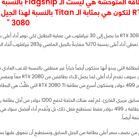
3080 "
امين الماضيين.
يُمكنك إمتلاك بطاقة بـ 499 دولار فقط تستطيع فعل ذلك بل وتُقدم أداء أف
عة أيضاً.