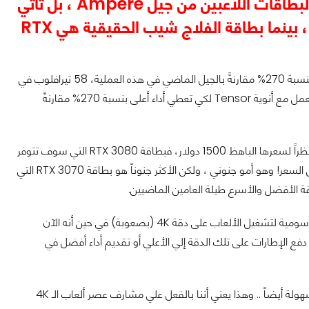
" هذه البطاقة المتوحشة هي ليست الـ Flagship بالنسبة لبطاقات اللاعبين من جيل Ampere ، بل تأتي
RTX 3090 لتكون هي بمثابة الـ Titan بالنسبة لهذا الجيل ، بينما بطاقة الفلاج شيب الحقيقية هي RTX
ستوفر بطاقة RTX 3090 ما يصل إلى 30 تيرافلوب في عملية التظليل لكي توفر أداء أعلى بنسبة 270% مقارنةً بالجيل الماضي في هذه العملية، 58 تيرافلوب في
تتبع الضوء لكي تعطي أداء أعلى بنسبة 170% مقارنةً بالجيل الماضي و283 تيرافلوب أثناء العمل مع أنوية Tensor لكي تعطي أداء أعلى بنسبة 270% مقارنةً
وبعيداً عن تلك البطاقة التي يبدو أنها ستكون أيضاً خياراً غير منطقي بالنسبة للاعب العادي نظراً لسعرها الباهظ 1500 دولار، فبطاقة RTX 3080 التي سوف تتوفر
بسعر 700 دولار سوف تقدم أداء أعلي لما يصل لأداء بطاقتين من RTX 2080 معاً وبنفس السعر! وهو أمو جنوني ، ولكن الأكثر جنوناً هو بطاقة RTX 3070 التي
الأمر لم يُعد كالسابق عزيزي القارئ، لم يُعد هناك الحاجة لدفع 1200 دولار من أجل بطاقة رسومية لتشغيل الألعاب على دقة 4K (بصعوبة) في حين أنه الآن
ضل سواء في دفع الإطارات على تلك الدقة إلي الأعلي أو تقديم أداء أفضل في
نعم بطاقة بأقل من نصف سعر أعلي بطاقة من الجيل السابق وتستطيع أن تتفوق عليها بسهولة أيضاً .. وهذا يعني أننا بالفعل علي مشارف عصر ألعاب الـ 4K