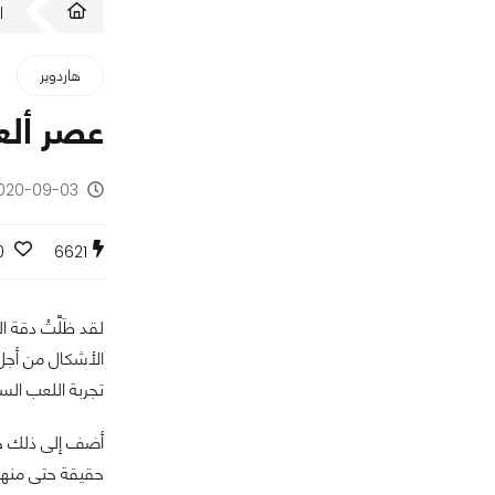
ا
هاردوير
عصر ألعاب الـ 4K قد بدأ
2020-09-03 - منذ 5 سن
0
6621
لقد ظَلَّتْ دقة
الأشكال من أجل 
تجربة اللعب السل
حقيقة حتى منها!