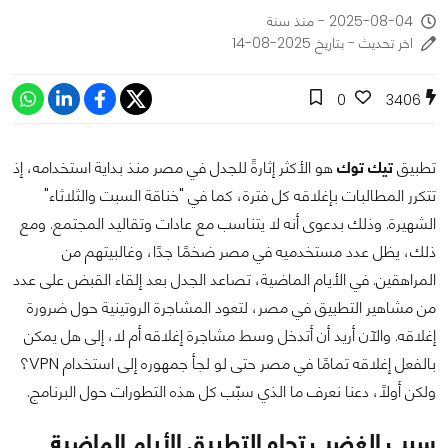
2025-08-04 - منذ سنة
اخر تحديث - بتاريخ 2025-08-14
0
3406
تطبيق
تيك توك
هو الأكثر إثارةً للجدل في مصر منذ بداية استخدامه، إذ
تتكرر المطالبات بإغلاقه كل فترة، كما في "خناقة السبت والثلاثاء"
الشهيرة. وذلك بدعوى أنه لا يتناسب مع عادات وتقاليد المجتمع. ومع
ذلك، يظل عدد مستخدميه في مصر ضخمًا جدًا، وغالبيتهم من
المراهقين. في الأيام الماضية، تصاعد الجدل بعد إلقاء القبض على عدد
من مشاهير التطبيق في مصر، لتعود المشاجرة الروتينية حول ضرورة
إغلاقه. والآن أريد أن أتدخل وسط مشاجرة إغلاقه أم لا، إلى هل يمكن
بالفعل إغلاقه تمامًا في مصر حتى لو لجأ جمهوره إلى استخدام VPN؟
ولكن أولًا، دعنا نعرف ما الذي سبّب كل هذه التطورات حول البرنامج.
سبب الغضب تجاه التطبيق الأيام الماضية