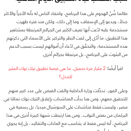
طالما شُنّ الهجوم على هذا البرنامج، وانتقاد الناس له بأنه الأجرأ والأكثر
جدلًا، ويدعو إلى الإسفاف. وما إلى ذلك، ولكن منذ فترة ظهرت
مستخدمة عليه ادّعت أنها تعرف الكثير من الجرائم المرتبطة بمشاهير
هذا التطبيق، ما أدّى إلى لفت النظر والتركيز على الأسماء التي ذكرتهم
هذه المستخدمة، والتحقّق في ادّعاء أن أموالهم ليست بسبب الدعم
من البثوث على البرنامج، بل مرتبطة بجرائم أخرى.
اقرأ أيضًا:
2 مليار مرة تحميل.. ما هي قصة تطبيق تيك توك المثير
للجدل؟
وعلى الفور، تدخّلت وزارة الداخلية والقت القبض على عدد كبير منهم
للتحقيق معهم، ومن هنا بدأت المناشدات بإغلاق التيك توك تمامًا في
مصر، وليست فقط مناشدات على السوشيال ميديا، بل رسمية في
البرلمان من بعض النواب... ومن هنا ارتبطت شبهة كبيرة أخرى في هذا
البرنامج، أنه ليس فقط لا يتناسب مع العادات والتقاليد، بل إنه يحوي