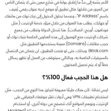
الأمر يشبه إلى حدٍّ ما إغلاق بوابة في شارع معين حتى لا يتمكن الناس
من المرور من خلالها. فكل تطبيق أو موقع لديه عنوان رقمي يُعرف
باسم "IP Address"، وعندما تحاول الدخول إلى تيك توك من هاتفك
أو جهازك، يطلب هذا العنوان من خلال مزوّد خدمة الإنترنت ( مثل
فودافون، أورنج، اتصالات). هنا تتدخل الدولة وتطلب من جميع
شركات الإنترنت منع الوصول إلى هذه العناوين الخاصة بتيك توك أو
حجب نطاقات (Domains) معينة يستخدمها التطبيق مثل
tiktok.com. وبذلك، حتى لو فتحت التطبيق، لن يتمكن من الاتصال
بالسيرفرات الخاصة به، وبالتالي سيتوقف عن العمل أو تظهر رسائل
خطأ أو لا يتم تحميل المحتوى.
هل هذا الحجب فعال 100%؟
ليس تمامًا، لأن هناك طرقًا معروفة لتجاوز هذا النوع من الحجب، مثل
استخدام تطبيقات VPN وهي أدوات تغيّر موقعك الجغرافي على
الإنترنت وتوهم المواقع أنك تتصفح من دولة أخرى، أو استخدام
متصفحات مشفرة أو شبكات Tor، أو تطبيقات معدّلة (Modded