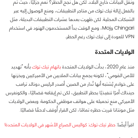
ونقل البيانات خارج البلاد. لكن هل نجح الحظر؟ نعم جزئيًا، حيث تم
بالفعل إزالة تيك توك من متاجر التطبيقات، ومنع الوصول إليه عبر
الشبكات المحلية. لكن ظهرت بعدها عشرات التطبيقات البديلة، مثل
Chingari وMoj، ومع الوقت بدأ المستخدمون الهنود في استخدام
VPN للعودة إلى تيك توك رغم الحظر.
الولايات المتحدة
منذ عام 2020، بدأت الولايات المتحدة
باتهام تيك توك
بأنه "تهديد
للأمن القومي"، لكونه يجمع بيانات الملايين من الأميركيين ويخزنها
على خوادم يُشتبه أنها تُدار من الصين. أصدر الرئيس دونالد ترامب
حينذاك أمرًا تنفيذيًا بحظر التطبيق، لكن تم إيقافه قضائيًا، والكونغرس
الأميركي منع تحميله على هواتف موظفي الحكومة. وبعض الولايات
مثل مونتانا قررت حظره تمامًا، لكن القرار أُوقف لاحقًا قضائيًا.
اقرأ أيضًا:
حظر تيك توك: كواليس الصراع الأشهر في الولايات المتحدة!