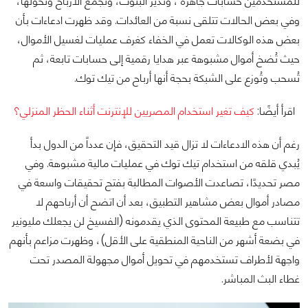
للمستخدمين حسابات جاهزة ، وتدير البثوث، وتجمع الأرباح وتحولها،
وفي بعض الحالات تتلقى نسبة من العائدات. وقد ظهرت ادعاءات بأن
بعض هذه الوكالات تعمل في الخفاء كغرف عمليات لغسيل الأموال،
حيث تُضخ أموال مشبوهة عبر هدايا رقمية إلى حسابات تابعة، ثم
تُسحب وتُوزع على الشبكة بحجة أنها أرباح من تيك توك.
اقرأ أيضًا:
كيف تغير استخدام المصريين للإنترنت أثناء الحظر المنزلي؟
رغم أن هذه الادعاءات لا تزال قيد التحقيق، فإن عدداً من الدول بدأ
يُبدي قلقه من استخدام تيك توك في عمليات مالية مشبوهة. وفي
مصر تحديدًا، تصاعدت الأصوات المطالبة بفتح تحقيقات واسعة في
مصادر أموال بعض مشاهير التطبيق، بعد أن اتضح أن أرباحهم لا
تتناسب مع طبيعة المحتوى الذي يقدمونه (الفسيخ لن يجعلك مليونير
في بضعة أشهر من الناحية المنطقية على الأقل)، وظهرت مزاعم بأنهم
واجهة لأطراف تستخدمهم في تحويل أموال مجهولة المصدر تحت
غطاء البث المباشر.