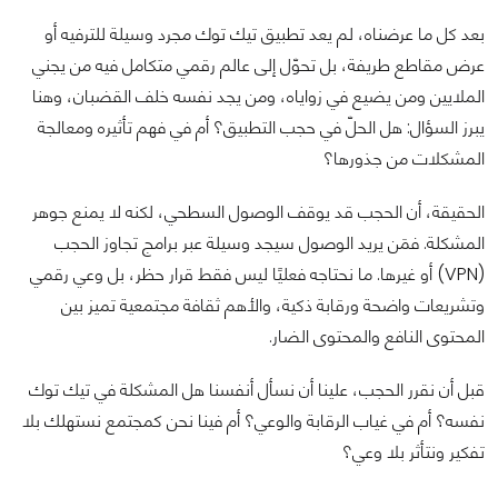
بعد كل ما عرضناه، لم يعد تطبيق تيك توك مجرد وسيلة للترفيه أو
عرض مقاطع طريفة، بل تحوّل إلى عالم رقمي متكامل فيه من يجني
الملايين ومن يضيع في زواياه، ومن يجد نفسه خلف القضبان، وهنا
يبرز السؤال: هل الحلّ في حجب التطبيق؟ أم في فهم تأثيره ومعالجة
المشكلات من جذورها؟
الحقيقة، أن الحجب قد يوقف الوصول السطحي، لكنه لا يمنع جوهر
المشكلة. فمَن يريد الوصول سيجد وسيلة عبر برامج تجاوز الحجب
(VPN) أو غيرها. ما نحتاجه فعليًا ليس فقط قرار حظر، بل وعي رقمي
وتشريعات واضحة ورقابة ذكية، والأهم ثقافة مجتمعية تميز بين
المحتوى النافع والمحتوى الضار.
قبل أن نقرر الحجب، علينا أن نسأل أنفسنا هل المشكلة في تيك توك
نفسه؟ أم في غياب الرقابة والوعي؟ أم فينا نحن كمجتمع نستهلك بلا
تفكير ونتأثر بلا وعي؟