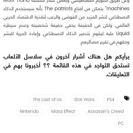
وعن طريق التنويم المغناطيسي وبعض سحر سلسلة MGS "nano
machines" يتمكن من اقناع The patriots بأنه سيستخدم الذكاء
الاصطناعي لنشر المزيد من الفوضى والرعب لتغذية الاقتصاد الحربي
العالمي. ولكن في الحقيقة يخفي حقيقة شخصيته وعدم سيطرة
Liquid عليه ليقوم بتدمير الذكاء الاصطناعي وإعادة الحرية للبشر
وحقهم في تقرير مصائرهم.
برأيكم هل هناك أشرار آخرون في سلاسل الألعاب
تستحق التواجد في هذه القائمة ؟؟ أخبرونا بهم في
التعليقات.
The Last of Us
Star Wars
PS4
Nintendo
Mass Effect
Assassin's Creed
PC