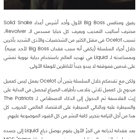
رفيق ومنافس Big Boss الأول وأحد أشرس أعداء Solid Snake
محترف أساليب التعذيب ويعرف كل خبايا مسدس الـ Revolver،
تسبب Ocelot في مقتل الكثير من الشخصيات والأذى الشديد بآخرين
خلال أجزاء السلسلة (يكفي أنه سبب فقدان Big Boss لأحد عينيه).
وبمساعدته لـ Liquid في تهديد العالم باستخدام دياية نووية تمشي
على قدمين فموقفه لا يبدو جيداً للناظرين للوهلة الأولى.
ولكن مع تقدمكم خلال السلسلة يتبين أن Ocelot يعمل ليس كعميل
مزدوج بل كعميل ثلاثي يتلاعب بأطراف الصراع ليحصل في البداية على
إرث الفلاسفة ثم الدخول إلى الذكاء الاصطناعي لـ The Patriots
والسيطرة عليه وبالتالي السيطرة على الاقتصاد العالمي للحروب. كل
هذا من أجل التزامه بتحرير كافة البشر من كل القيود الموضوعة عليهم.
بعد فقدانه لذراعه في الجزْ الأول يقوم بوصل ذراع Liquid إلى جسده