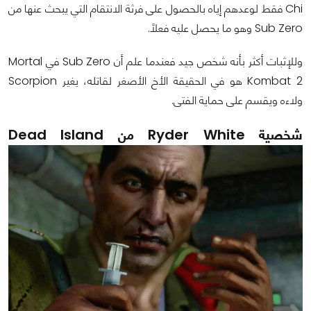
Chi فقط لوعدهم إياه بالحصول على فرثة الانتقام التي يبحث عنها من
Sub Zero وهو ما يحصل عليه فعلاً.
وللإثبات أكثر بأنه شخص جيد فعندما علم أن Sub Zero في Mortal
Kombat 2 هو في الحقيقة الأخ الأصغر لقاتله، يغير Scorpion
ولاءه ويقسم على حماية الفتى.
شخصية Ryder White من Dead Island