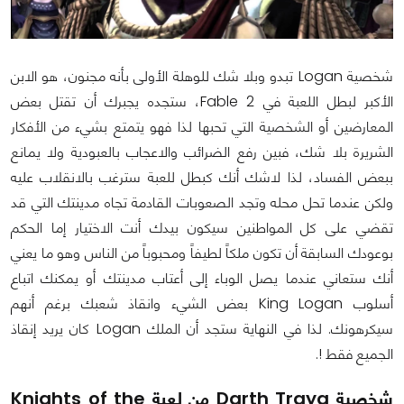
شخصية Logan تبدو وبلا شك للوهلة الأولى بأنه مجنون، هو الابن
الأكبر لبطل اللعبة في Fable 2، ستجده يجبرك أن تقتل بعض
المعارضين أو الشخصية التي تحبها لذا فهو يتمتع بشيء من الأفكار
الشريرة بلا شك، فبين رفع الضرائب والاعجاب بالعبودية ولا يمانع
ببعض الفساد، لذا لاشك أنك كبطل للعبة سترغب بالانقلاب عليه
ولكن عندما تحل محله وتجد الصعوبات القادمة تجاه مدينتك التي قد
تقضي على كل المواطنين سيكون بيدك أنت الاختيار إما الحكم
بوعودك السابقة أن تكون ملكاً لطيفاً ومحبوباً من الناس وهو ما يعني
أنك ستعاني عندما يصل الوباء إلى أعتاب مدينتك أو يمكنك اتباع
أسلوب King Logan بعض الشيء وانقاذ شعبك برغم أنهم
سيكرهونك. لذا في النهاية ستجد أن الملك Logan كان يريد إنقاذ
الجميع فقط !.
شخصية Darth Traya من لعبة Knights of the