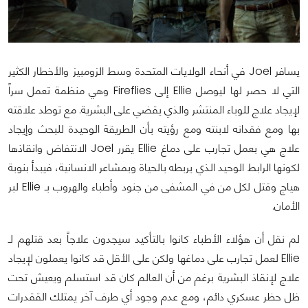
يسافر Joel في أنحاء الولايات المتحدة وسط الزومبيز والأخطار الكثير
التي لا حصر لها ليوصل Ellie إلى Fireflies وهي منظمة تعمل سراً
لإيجاد علاج للوباء المنتشر والذي يقضي على البشرية. مع توطد علاقته
بها ومع فقدانه لابنته ومع رؤيته بأن الطريقة الوحيدة للبحث وإيجاد
علاج هي بعمل تجارب على دماغ Ellie يقرر Joel الانتفاض وانقاذها
لكونها الرابط الوحيد الذي يربطه بالحياة وبمشاعر الانسانية، فيبدأ بنوبة
هياج وقتل لكل من في المشفى من جنود وأطباء والهروب بـ Ellie لبر
الأمان.
لم نقل أن هؤلاء الأطباء كانوا بالتأكيد سيجدون علاجاً بعد قتلهم لـ
Ellie لعمل تجارب على دماغها ولكن على الأقل قد كانوا يعملون لإيجاد
علاج لإنقاذ البشرية برغم من أن العالم كان قد استسلم ويعيش تحت
ظل حظر عسكري دائم، ومع عدم وجود أي طرف آخر يمتلك الققدرات