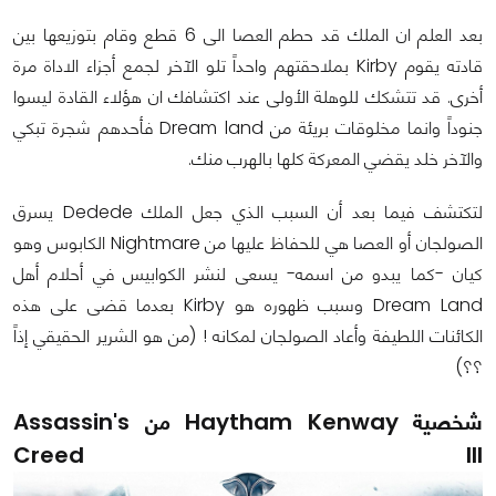
بعد العلم ان الملك قد حطم العصا الى 6 قطع وقام بتوزيعها بين
قادته يقوم Kirby بملاحقتهم واحداً تلو الآخر لجمع أجزاء الاداة مرة
أخرى. قد تتشكك للوهلة الأولى عند اكتشافك ان هؤلاء القادة ليسوا
جنوداً وانما مخلوقات بريئة من Dream land فأحدهم شجرة تبكي
والآخر خلد يقضي المعركة كلها بالهرب منك.
لتكتشف فيما بعد أن السبب الذي جعل الملك Dedede يسرق
الصولجان أو العصا هي للحفاظ عليها من Nightmare الكابوس وهو
كيان -كما يبدو من اسمه- يسعى لنشر الكوابيس في أحلام أهل
Dream Land وسبب ظهوره هو Kirby بعدما قضى على هذه
الكائنات اللطيفة وأعاد الصولجان لمكانه ! (من هو الشرير الحقيقي إذاً
؟؟)
شخصية Haytham Kenway من Assassin's
Creed III