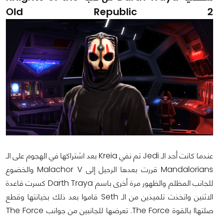
Old Republic 2
عندما كانت أحد الـ Jedi تم نفي Kreia بعد اشتراكها في الهجوم على الـ
Mandalorians قررت بعدها الرحيل إلى Malachor V والخضوع
للجانب المظلم والظهور مرة أخرى باسم Darth Traya كسرت قاعدة
الاثنين واتخذت تلميذين من الـ Seth قاموا بعد ذلك بخيانتها وقطع
صلتهاا بالقوة The Force. تعرضها للجانبين من جوانب The Force