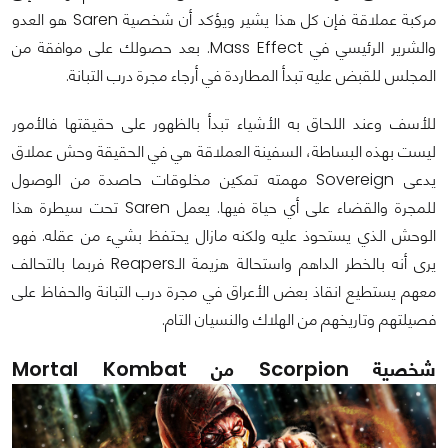
مركبة عملاقة فإن كل هذا يشير ويؤكد أن شخصية Saren هو العدو
والشرير الرئيسي في Mass Effect. بعد حصولك على موافقة من
المجلس للقبض عليه تبدأ المطاردة في أرجاء مجرة درب التبانة.
للأسف وعند اللحاق به الأشياء تبدأ بالظهور على حقيقتها فالأمور
ليست بهذه البساطة، السفينة العملاقة هي في الحقيقة وحش عملاق
يدعى Sovereign مهمته تمكين مخلوقات حاصدة من الوصول
للمجرة والقضاء على أي حياة فيها. يعمل Saren تحت سيطرة هذا
الوحش الذي يستحوذ عليه ولكنه مازال يحتفظ بشيء من عقله. فهو
يرى أنه بالخطر الداهم واستحالة هزيمة الـReapers فربما بالتحالف
معهم يستطيع انقاذ بعض الأعراق في مجرة درب التبانة والحفاظ على
فصيلتهم وتاريخهم من الهلاك والنسيان التام.
شخصية Scorpion من Mortal Kombat