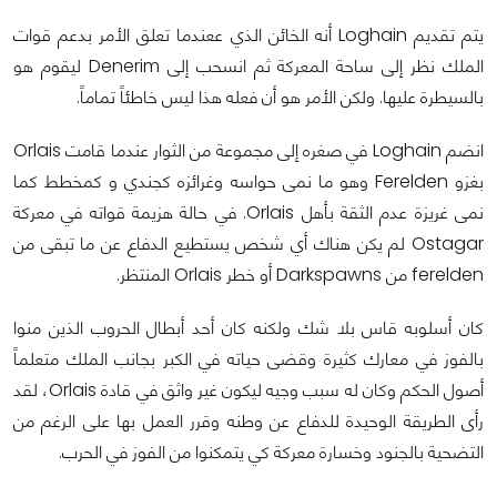
يتم تقديم Loghain أنه الخائن الذي ععندما تعلق الأمر بدعم قوات
الملك نظر إلى ساحة المعركة ثم انسحب إلى Denerim ليقوم هو
بالسيطرة عليها. ولكن الأمر هو أن فعله هذا ليس خاطئاً تماماً.
انضم Loghain في صغره إلى مجموعة من الثوار عندما قامت Orlais
بغزو Ferelden وهو ما نمى حواسه وغرائزه كجندي و كمخطط كما
نمى غريزة عدم الثقة بأهل Orlais. في حالة هزيمة قواته في معركة
Ostagar لم يكن هناك أي شخص يستطيع الدفاع عن ما تبقى من
ferelden من Darkspawns أو خطر Orlais المنتظر.
كان أسلوبه قاس بلا شك ولكنه كان أحد أبطال الحروب الذين منوا
بالفوز في معارك كثيرة وقضى حياته في الكبر بجانب الملك متعلماً
أصول الحكم وكان له سبب وجيه ليكون غير واثق في قادة Orlais، لقد
رأى الطريقة الوحيدة للدفاع عن وطنه وقرر العمل بها على الرغم من
التضحية بالجنود وخسارة معركة كي يتمكنوا من الفوز في الحرب.