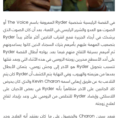
في القصة الرئيسية شخصية Ryder المعروفة باسم The Voice أو
الصوت هو العدو والشرير الرئيسي في اللعبة، بعد أن كان الصوت الذي
يرشدك في أرجاء الجزيرة فمع اقتراب الناجين أكثر فأكثر يبدأ Ryder
بتصعيب المهمة عليهم بأمرهم بترك السجناء الذين كانوا يساعدونهم
ثم أمرهم بسرقة اللقاح منهم فيما بعد. يواجه أبطال القصة Ryder
على أحد الأسطح محررين زوجته الزومبي في هذه الأثناء التي وبعد قتلها
تتسبب بتحويل Ryder هو الآخر إلى وحش زومبي، يتمكن الأبطال
بعدها من هزيمته والهروب. وفي النهاية يتم الكشف أن Ryder كان يتم
التلاعب به عن طريق إرهابي اسمه Kevin Charon والذي كان يحرض
كلا الجانبين على الآخر متظاهراً بأنه Ryder في بعض الأحيان على
اللاسلكي وإرضاد Ryder للتخلص من الزومبي على وعد بإيجاد لقاح
لعلاج زوجته.
فبعد سجن Charon والحصول على ما كان يعتقد أنه العلاج وجد