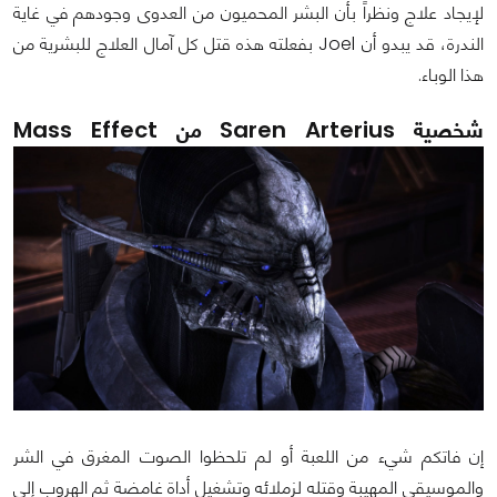
لإيجاد علاج ونظراً بأن البشر المحميون من العدوى وجودهم في غاية
الندرة، قد يبدو أن Joel بفعلته هذه قتل كل آمال العلاج للبشرية من
هذا الوباء.
شخصية Saren Arterius من Mass Effect
إن فاتكم شيء من اللعبة أو لم تلحظوا الصوت المغرق في الشر
والموسيقى المهيبة وقتله لزملائه وتشغيل أداة غامضة ثم الهروب إلى