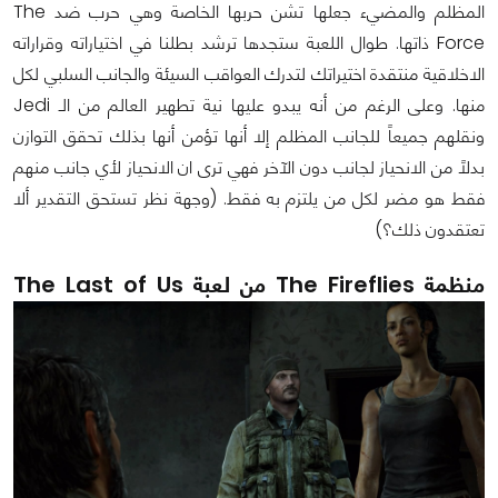
المظلم والمضيء جعلها تشن حربها الخاصة وهي حرب ضد The
Force ذاتها. طوال اللعبة ستجدها ترشد بطلنا في اختياراته وقراراته
الاخلاقية منتقدة اختيراتك لتدرك العواقب السيئة والجانب السلبي لكل
منها. وعلى الرغم من أنه يبدو عليها نية تطهير العالم من الـ Jedi
ونقلهم جميعاً للجانب المظلم إلا أنها تؤمن أنها بذلك تحقق التوازن
بدلاً من الانحياز لجانب دون الآخر فهي ترى ان الانحياز لأي جانب منهم
فقط هو مضر لكل من يلتزم به فقط. (وجهة نظر تستحق التقدير ألا
تعتقدون ذلك؟)
منظمة The Fireflies من لعبة The Last of Us