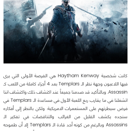
كانت شخصية Haytham Kenway هي الفرصة الأولى التي يرى
فيها اللاعبون وجهة نظر الـ Templars بعد 4 أجزاء كاملة من اللعب كـ
Assassin. وبالتأكيد قد صدمنا جميعاً عند اكتشاف ذلك واكتشاف اننا
اتشغلنا في ما يقارب ربع اللعبة الأول في مساعدة الـ Templars في
فرض سيطرتهم على المستعمرات الامريكية. ولكن بالنظر إلى أفكاره
سنجده يكشف القليل من الغرائب والتناقضات في تفكير الـ
Assassins وبالرغم من كونه أحد قادة الـ Templars إلا أن طموحه