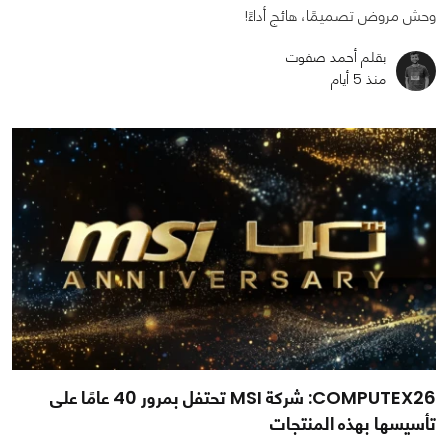
وحش مروض تصميمًا، هائج أداءً!
بقلم أحمد صفوت
منذ 5 أيام
COMPUTEX26: شركة MSI تحتفل بمرور 40 عامًا على
تأسيسها بهذه المنتجات