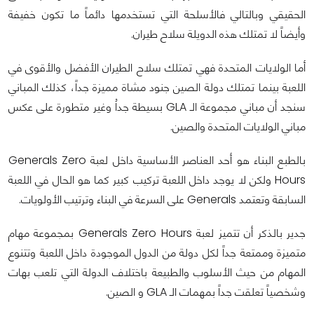
الحقيقي وبالتالي فالأسلحة التي تستخدمها دائماً ما تكون خفيفة
وأيضاً لا تمتلك هذه الدويلة سلاح طيران.
أما الولايات المتحدة فهي تمتلك سلاح الطيران الأفضل والأقوى في
اللعبة بينما تمتلك دولة الصين جنود مشاة مميزة جداً، كذلك المباني
سنجد أن مباني مجموعة الـ GLA بسيطة جداُ وغير متطورة على عكس
مباني الولايات المتحدة والصين.
بالطبع البناء هو أحد العناصر الأساسية داخل لعبة Generals Zero
Hours ولكن لا يوجد داخل اللعبة تركيب كبير كما هو الحال في اللعبة
السابقة وتعتمد Generals على السرعة في البناء وترتيب الأولويات.
جدير بالذكر أن تتميز لعبة Generals Zero Hours بمجموعة مهام
متميزة وممتعة جداً لكل دولة من الدول الموجودة داخل اللعبة وتتنوع
المهام من حيث الأسلوب والطبيعة باختلاف الدولة التي تلعب بهات
وشخصياً تعلقت جداً بمهمات الـ GLA و الصين.