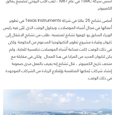
أسس شركة TSMC في عام 1987 ، لقب الأب الروحي لتصنيع رقائق
الكمبيوتر.
أمضى تشانج 25 عامًا في شركة Texas Instruments في تطوير
أعمالها في مجال أشباه الموصلات. وبحلول الوقت الذي عُيّن فيه رئيس
الوزراء السابق يو كوهوا تشانغ لمنصبه، طلب من تشانج الانتقال إلى
تايوان وقيادة مشروع تطوير التكنولوجيا المدعوم من الحكومة. ولكن
في ذلك الوقت كانت صناعة أشباه الموصلات تنافسية للغاية، ولم
يكن لتايوان العديد من المزايا في هذا المجال. ولكن في مقابلة مع
متحف تاريخ الكمبيوتر ، قال تشانغ إنه يعرف بالفعل مدى صعوبة
إنشاء شركات يُمكنها المنافسة وإقتلاع الريادة من الشركات الموجودة
في ذلك الوقت.