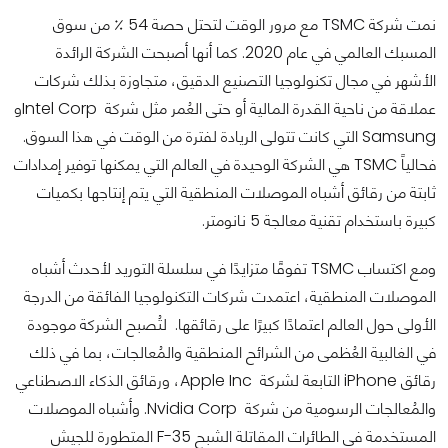
نمت شركة TSMC مع مرور الوقت لتحتل حصة 54 ٪ من سوق
المسبك العالمي في عام 2020. كما أنها أصبحت الشركة الرائدة
الأشهر في مجال تكنولوجيا التصنيع الدقيق، متجاوزة بذلك شركات
عملاقة من ناحية القدرة المالية أو حتى العُمر مثل شركة Intel Corpو
Samsung التي كانت تتولى الريادة لفترة من الوقت في هذا السوق.
فحالياً TSMC هي الشركة الوحيدة في العالم التي يمكنها توفير إمدادات
ثابتة من رقائق أشباه الموصلات المنطقية التي يتم إنتاجها بكميات
كبيرة باستخدام تقنية معالجة 5 نانومتر.
ومع اكتساب TSMC تفوقًا متزايدًا في سلسلة التوريد لأحدث أشباه
الموصلات المنطقية، اعتمدت شركات التكنولوجيا الفائقة من الدرجة
الأولى حول العالم اعتمادًا كبيرًا على رقائقها. لتُصبح الشركة موجودة
في الغالبية العُظمى من الشرائح المنطقية والمُعالجات، بما في ذلك
رقائق iPhone التابعة لشركة Apple Inc، ورقائق الذكاء الاصطناعي
والمُعالجات الرسومية من شركة Nvidia Corp. وأشباه الموصلات
المستخدمة في الطائرات المقاتلة الشبح F-35 المتطورة للجيش