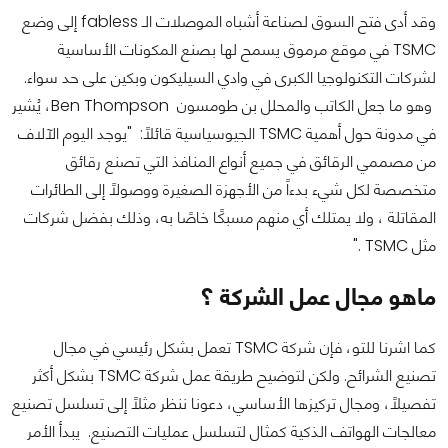
وقد أدى فتح السوق لصناعة أشباه الموصلات الـ fabless إلى وضع
TSMC في موقع مرموق يسمح لها بصنع المكونات الأساسية
لشركات التكنولوجيا الكبرى في وادي السيليكون وبكين على حد سواء.
وهو ما جعل الكاتب والمحلل بن طومسون Ben Thompson، يُشير
في مدونة حول أهمية TSMC الجيوسياسية قائلاً: "يوجد اليوم الآلاف
من مصممي الرقائق في جميع أنواع المنافذ التي تصنع رقائق
متخصصة لكل شيء بدءاً من الأجهزة الصغيرة ووصولاً إلى الطائرات
المقاتلة ، ولا يمتلك أي منهم مسبكًا خاصًا به، وذلك بفضل شركات
مثل TSMC ."
ماهو مجال عمل الشركة ؟
كما اشرنا للتو، فإن شركة TSMC تعمل بشكل رئيسي في مجال
تصنيع الشرائح. ولكن لتوضيح طريقة عمل شركة TSMC بشكل أكثر
تفصيلاً، ومجال تركيزها الأساسي، دعونا ننظر مثلاً إلى تسلسل تصنيع
معالجات الهواتف الذكية كمثال لتسلسل عمليات التصنيع. يبدأ الأمر