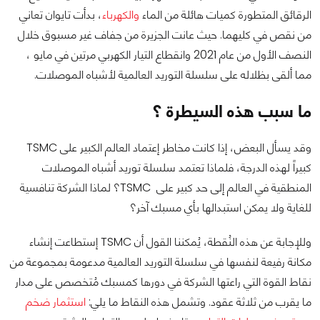
الرقائق المتطورة كميات هائلة من الماء
والكهرباء
، بدأت تايوان تعاني
من نقص في كليهما. حيث عانت الجزيرة من جفاف غير مسبوق خلال
النصف الأول من عام 2021 وانقطاع التيار الكهربي مرتين في مايو ،
مما ألقى بظلاله على سلسلة التوريد العالمية لأشباه الموصلات.
ما سبب هذه السيطرة ؟
وقد يسأل البعض، إذا كانت مخاطر إعتماد العالم الكبير على TSMC
كبيراً لهذه الدرجة، فلماذا تعتمد سلسلة توريد أشباه الموصلات
المنطقية في العالم إلى حد كبير على TSMC؟ لماذا الشركة تنافسية
للغاية ولا يمكن استبدالها بأي مسبك آخر؟
وللإجابة عن هذه النُقطة، يُمكننا القول أن TSMC إستطاعت إنشاء
مكانة رفيعة لنفسها في سلسلة التوريد العالمية مدعومة بمجموعة من
نقاط القوة التي راعتها الشركة في دورها كمسبك مُتخصص على مدار
ما يقرب من ثلاثة عقود. وتشمل هذه النقاط ما يلي:
استثمار ضخم