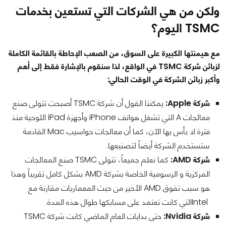
ولكن من هي الشركات التي تستعين بخدمات
TSMC اليوم؟
مع هيمنتها الكبيرة على السوق، من الصعب الإحاطة بالقائمة الكاملة
لزبائن شركة TSMC في الواقع، لذا سنقوم بالإشارة فقط إلى أهم
وأكبر زبائن الشركة في الوقت الحالي:
شركة Apple:
يمكننا القول أن شركة TSMC أصبحت تتولى صنع
معالجات A التي تشغل هواتف iPhone وأجهزة iPad اللوحية منذ
فترة لا بأس بها الآن، كما أن معالجات حواسيب Mac القادمة
ستستخدم الشركة أيضاً لتصنيعها.
شركة AMD:
كما نعلم جميعاً، تتولى TSMC صنع المعالجات
المركزية و الرسومية الخاصة بشركة AMD بشكل كامل تقريباً وهذا
هو سبب تفوق AMD الأخير من حيث المعماريات مقارنة مع
Intelالتي كانت تعتمد على مسابكها طوال هذه المدة.
شركة Nvidia:
حتى بدايات العام الماضي كانت شركة TSMC