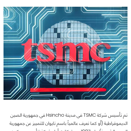
تم تأسيس شركة TSMC في مدينة Hsincho في جمهورية الصين
الديموقراطية (أو كما تعرف عالمياً باسم تايوان للتمييز عن جمهورية