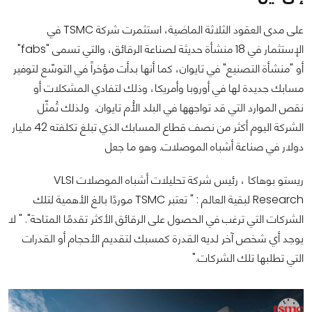
على مدى العقود الثلاثة الماضية، استثمرت شركة TSMC في
الإستثمار في 18 منشأة حديثة لصناعة الرقائق، والتي تسمى "fabs"
أو "منشأة التصنيع" في تايوان، كما أنها بدأت مؤخراً في التوسّع لتوفير
مسابك جديدة لها في أوروبا وأمريكا، وذلك لتفادي المشكلات أو
نقص الموارد التي قد تواجهها في البلد الأُم تايوان. ولذلك تُمثّل
الشركة اليوم أكثر من نصف قطاع المسابك الذي تبلغ تكلفته 42 مليار
دولار في صناعة أشباه الموصلات. وهو ما جعل
ريستو بوهاكا ، رئيس شركة تحليلات أشباه الموصلات VLSI
Research لبقية العالم : " تعتبر TSMC موردًا بالغ الأهمية لتلك
الشركات التي ترغب في الحصول على الرقائق الأكثر تقدمًا المتاحة". " لا
يوجد أي شخص آخر لديه القدرة كمسبك لتقديم الأحجام أو القدرات
التي تطلبها تلك الشركات."