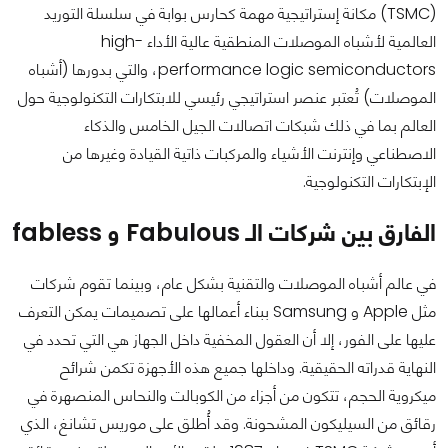
(TSMC) مكانة إستراتيجية مهمة كحارس بوابة في سلسلة التوريد
العالمية لأشباه الموصلات المنطقية عالية الأداء high-
performance logic semiconductors، والتي بدورها (أشباه
الموصلات) تُعتبر عنصر استراتيجي رئيسي للابتكارات التكنولوجية حول
العالم بما في ذلك شبكات اتصالات الجيل الخامس والذكاء
الاصطناعي وإنترنت الأشياء والمركبات ذاتية القيادة وغيرها من
الإبتكارات التكنولوجية.
الفارق بين شركات الـ Fabulous و fabless
في عالم أشباه الموصلات والتقنية بشكل عام، وبينما تقوم شركات
مثل Apple و Samsung ببناء أعمالها على تصميمات يمكن التعرف
عليها على الفور، إلا أن العقول المخفية داخل الجهاز هي التي تحدد في
النهاية قدراته الحقيقية. وداخلها جميع هذه الأجهزة تكمن شرائح
ميكروية الحجم، تتكون من أجزاء من الكوبالت والنحاس المنصهرة في
رقائق من السيليكون المشحونة. وقد أُطلق على موريس تشانغ، الذي