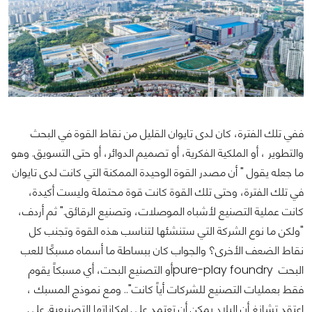
ففي تلك الفترة، كان لدى تايوان القليل من نقاط القوة في البحث
والتطوير ، أو الملكية الفكرية، أو تصميم الدوائر، أو حتى التسويق. وهو
ما جعله يقول " أن مصدر القوة الوحيدة الممكنة التي كانت لدى تايوان
في تلك الفترة، وحتى تلك القوة كانت قوة محتملة وليست أكيدة،
كانت عملية التصنيع لأشباه الموصلات، وتصنيع الرقائق." ثم أردف،
"ولكن ما نوع الشركة التي ستنشئها لتناسب هذه القوة وتجنب كل
نقاط الضعف الأخرى؟ والجواب كان ببساطة ما أسماه مسبكًا للعب
البحت pure-play foundryأو التصنيع البحت، أي مسبكاً يقوم
فقط بعمليات التصنيع للشركات أياً كانت".. ومع نموذج المسبك ،
اعتقد تشانغ أن البلاد يمكن أن تعتمد على إمكاناتها التصنيعية. على