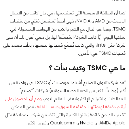
كما أن البطاقة الرسومية التي تستخدمها، في حال كانت من الأجيال
الأحدث من AMD و NVIDIA، فهي أيضاً تستعمل مُنتج من منتجات
TSMC. وهذا هو الحال مع الكثير والكثير من الهواتف المحمولة التي
نملكها اليوم، أيّاً كانت الشركة المُصنّعة لها. بل دعني أقول لك أن حتى
شركة مثل Intel، والتي كانت تُصنّع مُنتجاتها بنفسها، بدأت تعتمد على
مُنتجات TSMC هي الأُخرى.
ما هي TSMC وكيف بدأت ؟
تُعد شركة تايوان لتصنيع أشباه الموصلات أو TSMC هي واحدة من
أكبر (وحالياً الأكبر من ناحية الحصة السوقية) شركات "تصنيع"
المعالجات والشرائح الإلكترونية في العالم اليوم،
ومع أن الحصول على
أرقام دقيقة لهيمنتها الحقيقية للسوق صعب للغاية
، فمن الممكن
تقدير ذلك من قائمة زبائنها الكبيرة والتي تتضمن شركات عملاقة مثل
Apple وAMD و Nvidia و Qualcomm وغيرها الكثير.