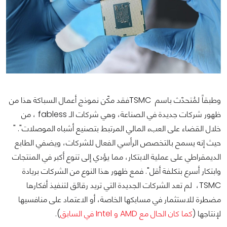
وطبقاً لمُتحدّث باسم TSMCفقد مكّن نموذج أعمال السباكة هذا من
ظهور شركات جديدة في الصناعة، وهي شركات الـ fabless ، من
خلال القضاء على العبء المالي المرتبط بتصنيع أشباه الموصلات". "
حيث إنه يسمح بالتخصص الرأسي الفعال للشركات، ويضفي الطابع
الديمقراطي على عملية الابتكار، مما يؤدي إلى تنوع أكبر في المنتجات
وابتكار أسرع بتكلفة أقل". فمع ظهور هذا النوع من الشركات بريادة
TSMC، لم تعد الشركات الجديدة التي تريد رقائق لتنفيذ أفكارها
مضطرة للاستثمار في مسابكها الخاصة، أو الاعتماد على منافسيها
لإنتاجها (
كما كان الحال مع AMD و Intel في السابق
).