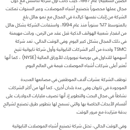
الصين الشعبية) عام 1987، حيث كانت أول شركة تتأسس مع كون
مجال عملها محصوراً بتصنيع أشباه الموصلات. وعبر السنوات تمكنت
الشركة من إثبات نفسها كرائدة في المجال مع نمو هائل بلغ
بالمتوسط 17% سنوياً منذ عام 1994، واستفادت الشركة بشكل هائل
من انفجار شعبية الهواتف الذكية قبل عقد من الزمن، وباتت مهيمنة
في ذلك المجال بشكل كبير اليوم. وفي الوقت الحالي، تعد شركة
TSMC واحدة من أكبر الشركات التايوانية وأول شركة تايوانية تتيح
أسهمها للتداول في بورصة نيويورك للأوراق المالية (NYSE) ، كما أنها
تُعتبر أعلى شركات أشباه الموصلات قيمة في العالم اليوم.
توظف الشركة عشرات آلاف الموظفين في مصانعها العديدة
الموجودة في تايوان وفي عدة بلدان أخرى، كما أنها من أكثر الشركات
نشاطاً في مجال البحث والتطوير إذ أنها تصرف مليارات الدولارات على
أقسام الأبحاث الخاصة بها والتي تسمح لها بتطوير طرق تصنيع لشرائح
بدقة متزايدة مع مرور الوقت.
وفي الوقت الحالي، تحتل شركة تصنيع أشباه الموصلات التايوانية