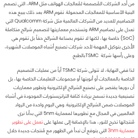
من أحد الشركات المُصممة لمُعالجات الهواتف مثل ARM، التي تصمم
البنية الأساسية للمعالجات المحمولة. تقوم ARM بعد ذلك ببيع هذه
التصاميم للعديد من الشركات العالمية مثل شركة Qualcomm التي
تعدل على تصاميم ARM وتستخدم معماريتها لتصميم شرائح متكاملة
(SoC) خاصة بها، لكنها لا تقوم بصناعة الشرائح حقاً بل تقوم هي
الأُخرى بتوكيل المهمة لأحد شركات تصنيع أشباه الموصلات الشهيرة،
وعلى رأسها شركة TSMCبالطبع.
لذا ففي النهاية، لا تتولى شركة TSMC أياً من عمليات التصميم
الخاصة بالمعالجات أو أنويتها أو مجموعات التعليمات الخاصة بها، بل
أن دورها يقتصر على تصنيع الشرائح الإلكترونية وتطوير معماريات
تصنيعية جديدة تسمح بزيادة كثافة الترانزيستورات الموجودة في أشباه
الموصلات ضمن الشرائح الإلكترونية. وهي اليوم واحدة من الرواد
العالميين في المجال مع تطويرها لمعمارية 5nm التي بدأنا نرى
مُنتجاتها تخرج للنور، هذا بالإضافة إلى عملها على
تعمل على تطوير
معمارية 3nm
التي يتوقع أن تبدأ في الظهور مع مُنتجات جديدة خلال