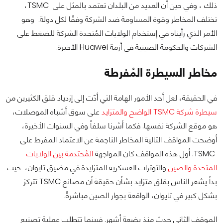
ذلك ، وفي حين أن العديد من البلدان تعتمد بالمثل على TSMC،
تختلف المخاطر وقوة المساومة ضد الشركة وفقًا لكل دولة. وهو
الأمر الذي رأيناه في إستخدام الولايات المُتحدة الشركة للضغط على
الشركات والحكومة الصينية في أزمة Huawei الأخيرة.
مخاطر السيطرة المُفرطة
في الحقيقة، لعل أحد الأمور الهامة التي أدّت إلى إزدياد قلق الكثيرين من
سيطرة شركة TSMC الواضح والمتزايد
على سوق أشباه الموصلات،
هو موقع الشركة نفسها. فكما أشرنا سلفاً وفي السنوات الأخيرة،
أوضحت المواقف التالية المخاطر الناجمة عن الاعتماد المفرط على
TSMC. أول هذه المواقف كان المواجهة
المُحتدمة بين الولايات
المتحدة والصين
والتوترات العسكرية المتزايدة في مضيق تايوان، حيث
بدأ يشعر الناس بقلق متزايد بشأن حقيقة أن مصانع TSMC تتركز
بشكل كبير في تايوان، الواقعة بجوار الصين مباشرةً.
الموقف الثاني حدث منذ بضعة أشهر. فبينما تتطلب عملية تصنيع