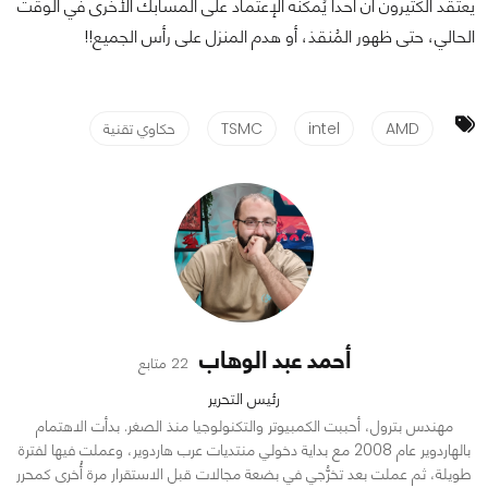
يعتقد الكثيرون أن أحداً يُمكنه الإعتماد على المسابك الأُخرى في الوقت
الحالي، حتى ظهور المُنقذ، أو هدم المنزل على رأس الجميع!!
AMD
intel
TSMC
حكاوي تقنية
أحمد عبد الوهاب
22 متابع
رئيس التحرير
مهندس بترول، أحببت الكمبيوتر والتكنولوجيا منذ الصغر. بدأت الاهتمام
بالهاردوير عام 2008 مع بداية دخولي منتديات عرب هاردوير، وعملت فيها لفترة
طويلة، ثم عملت بعد تخرُّجي في بضعة مجالات قبل الاستقرار مرة أُخرى كمحرر