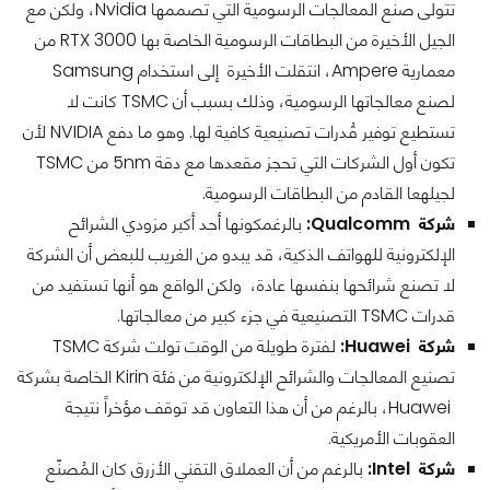
تتولى صنع المعالجات الرسومية التي تصممها Nvidia، ولكن مع
الجيل الأخيرة من البطاقات الرسومية الخاصة بها RTX 3000 من
معمارية Ampere، انتقلت الأخيرة إلى استخدام Samsung
لصنع معالجاتها الرسومية، وذلك بسبب أن TSMC كانت لا
تستطيع توفير قُدرات تصنيعية كافية لها. وهو ما دفع NVIDIA لأن
تكون أول الشركات التي تحجز مقعدها مع دقة 5nm من TSMC
لجيلهعا القادم من البطاقات الرسومية.
شركة Qualcomm:
بالرغمكونها أحد أكبر مزودي الشرائح
الإلكترونية للهواتف الذكية، قد يبدو من الغريب للبعض أن الشركة
لا تصنع شرائحها بنفسها عادة، ولكن الواقع هو أنها تستفيد من
قدرات TSMC التصنيعية في جزء كبير من معالجاتها.
شركة Huawei:
لفترة طويلة من الوقت تولت شركة TSMC
تصنيع المعالجات والشرائح الإلكترونية من فئة Kirin الخاصة بشركة
Huawei، بالرغم من أن هذا التعاون قد توقف مؤخراً نتيجة
العقوبات الأمريكية.
شركة Intel:
بالرغم من أن العملاق التقني الأزرق كان المُصنّع