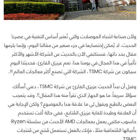
ولأن صناعة اشباه الموصلات والتي تُعتبر أساس التقنية في عصرنا
الحديث، لا يُمكن إختصارها في جزء صغير من مقالنا اليوم، وإنما يلزمها
مقال بحد ذاتها، فسنكتفي الآن بالحديث عن الشركة الأشهر والأكثر
تأثيراً في هذا المجال في يومنا هذا. نعم عزيزي القارئ، فحديثنا اليوم
سيكون عن شركة TSMC، الشركة التي تصنع أكثر معالجات العالم !!..
وقبل أن نبدأ الحديث عزيزي القارئ عن شركة TSMC، دعني أسألك
سؤالاً سريعاً. ما هو الجهاز الذي تقرأ منه هذا المقال؟. وقد يتعجب
البعض بالطبع ويقول لي ما علاقة هذا بالموضوع؟ ولكن الإجابة هي
أن العلاقة وطيدة للغاية عزيزي المُتابع، ففي حالة كُنت تستخدم
حاسوب مكتبي يعمل بمعالجات AMD الأحدث من سلسلة Ryzen
بأجيالها المُتعاقبة مثلاً، فإنك بالفعل تستعمل مُنتج من مُنتجات
TSMC.