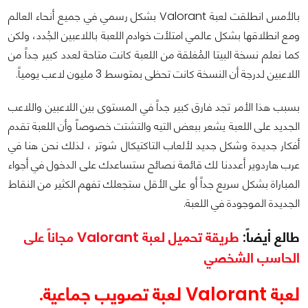
بالأمس انطلقت لعبة Valorant بشكل رسمي في جميع أنحاء العالم
ومع انطلاقها بشكل عالمي امتلأت خوادم اللعبة باللاعبين الجُدد، ولكن
كما نعلم نسخة البيتا المُغلقة من اللعبة كانت متاحة لعدد كبير جداً من
اللاعبين لدرجة أن النسخة كانت تحظى بمتوسط 3 مليون لاعب يومياً.
بسبب هذا الأمر تجد فارق كبير جداً في المستوى بين اللاعبين واللاعب
الجديد على اللعبة يشعر ببعض التيه والتشتت خصوصاً وأن اللعبة تقدم
أفكار جديدة وشكل جديد لألعاب التاكتيكال شوتر ، لذلك نحن هنا في
عرب هاردوير أعددنا لك قائمة نصائح ستساعدك على الدخول في أجواء
المباراة بشكل سريع جداً أو على الأقل ستجعلك تفهم الكثير من النقاط
الجديدة الموجودة في اللعبة.
طالع أيضاً:
طريقة تحميل لعبة Valorant مجاناً على
الحاسب الشخصي
لعبة Valorant لعبة تصويب جماعية.