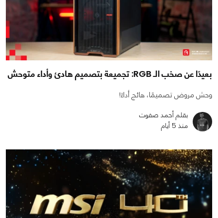
بعيدًا عن صخب الـ RGB: تجميعة بتصميم هادئ وأداء متوحش
وحش مروض تصميمًا، هائج أداءً!
بقلم أحمد صفوت
منذ 5 أيام