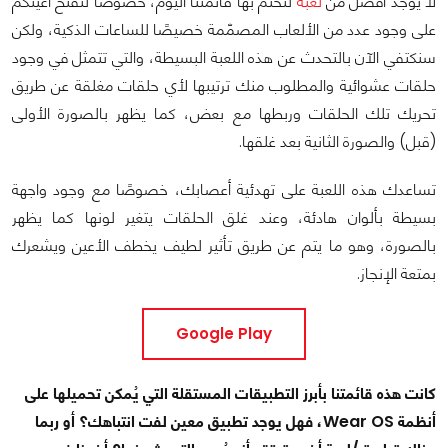
لا يوجد أفضل من
لعبة
لنختم بها قائمتنا اليوم، خصوصًا لنفتح أعينكم
على وجود عدد من الألعاب المصمّمة خصيصًا للساعات الذكية، ولكن
سنكتفي الآن بالتحدث عن هذه اللعبة البسيطة، والتي تتمثل في وجود
حلقات عشوائية والمطلوب منك ترتيبها لأي حلقات مغلقة عن طريق
تحريك تلك الحلقات وربطها مع بعض، كما يظهر بالصورة الأولى
(قبل) والصورة الثانية بعد غلقها.
تساعدك هذه اللعبة على تهدئية أعصابك، خصوصًا مع وجود واجهة
بسيطة بألوان هادئة، وعند غلق الحلقات يتغير لونها كما يظهر
بالصورة، وهو ما يتم عن طريق تأثير لطيف يخطف الأعين ويشعرك
بمتعة الإنجاز.
Google Play
كانت هذه قائمتنا بأبرز التطبيقات المستقلة التي يُمكن تحميلها على
أنظمة Wear OS، فهل يوجد تطبيق معين لفت انتباهك؟ أو ربما