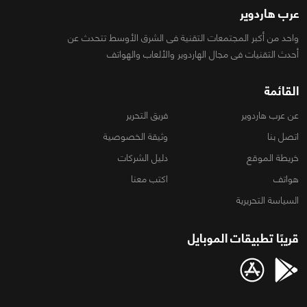
عرب هاردوير
واحد من أكبر المجتمعات التقنية فى الشرق الأوسط تتحدث عن
أحدث التقنيات فى مجال الهاردوير والألعاب والهواتف
القائمة
عن عرب هاردوير
فريق التحرير
اتصل بنا
وثيقة الخصوصية
خريطة الموقع
دليل الشركات
هواتف
اكتب معنا
السياسة التحريرية
قريبًا تطبيقات الموبايل