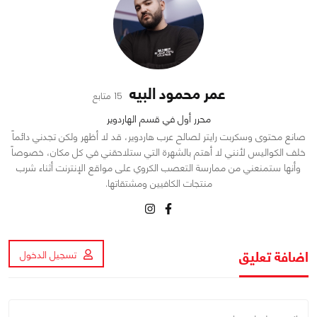
عمر محمود البيه
15 متابع
محرر أول في قسم الهاردوير
صانع محتوى وسكربت رايتر لصالح عرب هاردوير، قد لا أظهر ولكن تجدني دائماً
خلف الكواليس لأنني لا أهتم بالشهرة التي ستلاحقني في كل مكان، خصوصاً
وأنها ستمنعني من ممارسة التعصب الكروي على مواقع الإنترنت أثناء شرب
منتجات الكافيين ومشتقاتها.
اضافة تعليق
تسجيل الدخول