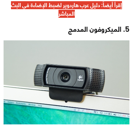
إقرأ أيضاً:
دليل عرب هاردوير لضبط الإضاءة في البث
المباشر
5. الميكروفون المدمج