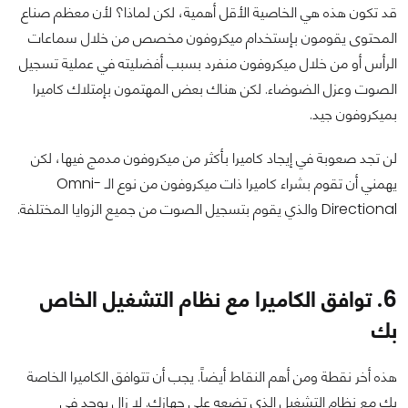
قد تكون هذه هي الخاصية الأقل أهمية، لكن لماذا؟ لأن معظم صناع
المحتوى يقومون بإستخدام ميكروفون مخصص من خلال سماعات
الرأس أو من خلال ميكروفون منفرد بسبب أفضليته في عملية تسجيل
الصوت وعزل الضوضاء. لكن هناك بعض المهتمون بإمتلاك كاميرا
بميكروفون جيد.
لن تجد صعوبة في إيجاد كاميرا بأكثر من ميكروفون مدمج فيها، لكن
يهمني أن تقوم بشراء كاميرا ذات ميكروفون من نوع الـ Omni-
Directional والذي يقوم بتسجيل الصوت من جميع الزوايا المختلفة.
6. توافق الكاميرا مع نظام التشغيل الخاص
بك
هذه أخر نقطة ومن أهم النقاط أيضاً. يجب أن تتوافق الكاميرا الخاصة
بك مع نظام التشغيل الذي تضعه على جهازك. لا زال يوجد في