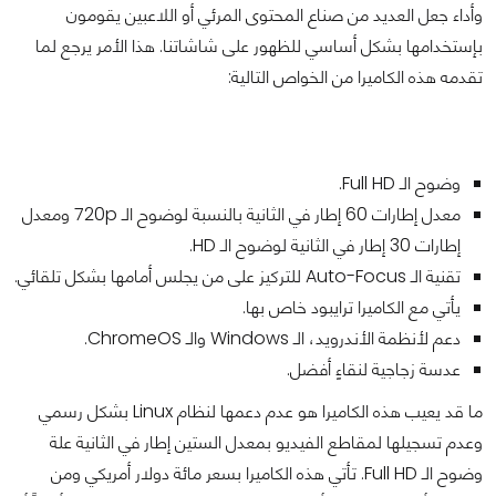
وأداء جعل العديد من صناع المحتوى المرئي أو اللاعبين يقومون
بإستخدامها بشكل أساسي للظهور على شاشاتنا. هذا الأمر يرجع لما
تقدمه هذه الكاميرا من الخواص التالية:
وضوح الـ Full HD.
معدل إطارات 60 إطار في الثانية بالنسبة لوضوح الـ 720p ومعدل
إطارات 30 إطار في الثانية لوضوح الـ HD.
تقنية الـ Auto-Focus للتركيز على من يجلس أمامها بشكل تلقائي.
يأتي مع الكاميرا ترايبود خاص بها.
دعم لأنظمة الأندرويد، الـ Windows والـ ChromeOS.
عدسة زجاجية لنقاءٍ أفضل.
ما قد يعيب هذه الكاميرا هو عدم دعمها لنظام Linux بشكل رسمي
وعدم تسجيلها لمقاطع الفيديو بمعدل الستين إطار في الثانية علة
وضوح الـ Full HD. تأتي هذه الكاميرا بسعر مائة دولار أمريكي ومن