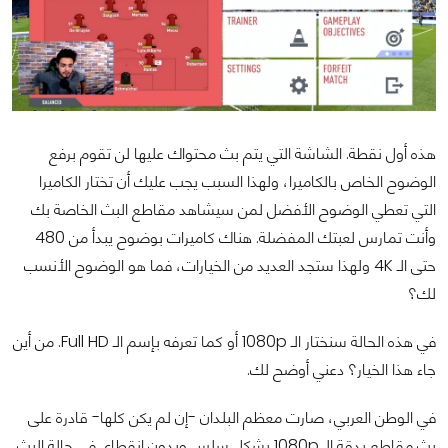
هذه أول نقطة. الشاشة التي يتم بث محتواك عليها لن تقوم برفع
الوضوح الخاص بالكاميرا، ولهذا السبب يجب عليك أن تختار الكاميرا
التي تعطي الوضوح الأفضل لمن سيشاهد مقاطع البث الخاصة بك
وأنت تمارس لعبتك المفضلة. هناك كاميرات بوضوح يبدأ من 480
حتى الـ 4K ولهذا ستجد العديد من الخيارات، فما هو الوضوح الأنسب
لك؟
في هذه الحالة سنختار الـ 1080p أو كما تعرفه بإسم الـ Full HD. من أين
جاء هذا الخيار؟ دعني أوضح لك.
في الوطن العربي، صارت معظم البلدان -إن لم يكن كلها- قادرة على
بث مقاطع بدقة الـ 1080p بشكل سلس وبدون إنقطاع. في حالة البث