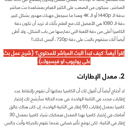
المباشر، سيكون من الصعب على الكثير القيام بمشاهدة بث مباشر
بدقة الـ 1440p أو الـ 4K وهذا ما سيجعل جهدك مهدور بشكل كبير.
دقة الـ 1080 هي الأفضل لك مع العلم بأنك لا تريد أن تكون دقة
الكاميرا أعلى من دقة اللعبة التي تمارسها من باب الشكل، ولا أظن
أيضاً أنك ستقوم بالبث على دقة 720p، أليس كذلك؟
إقرأ أيضاً:
كيف تبدأ البث المباشر للمحتوي؟ (شرح عمل بث
علي يوتيوب او فيسبوك)
.
2. معدل الإطارات
لا أحتاج أيضاً أن أقول لك أن الكاميرا يمكنها أن تقوم بإلتقاط عدد
إطارات محدد في الثانية الواحدة. في هذه الحالة سأرشح لك إختيار
كاميرا بمعدل إطارات 60 إطار في الثانية الواحدة، إن كان هناك عائق
أمامك في إختيار كاميرا بهذا المعدل فيمكنك شراء كاميرا بمعدل 30
إطار في الثانية، لكن توقع تأثير ضبابي عندما تقوم بالحركة وأنت جالس