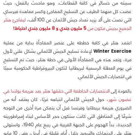
سببته من خسائر في كافة القطاعات، وهو ماحدث بالفعل، حيث
غضت كل منهما الطرف عن التسليح المفاجئ وكسر معاهدة فيرساي
التي نصت على ألا يزيد تعداد جيش الألمان عن 100 ألف،
ليفاجئ هتلر
الجميع بجيش مكون من
5
مليون جندي و 8 مليون جندي احتياط!
اعتمد هتلر في كافة خططه على عنصر المفاجأة بداية من عملية
Winter Exercise
لإعادة تسليح الجيش الألماني بشكل علني لأول
مرة، وتعد هذه هي المفاجأة الأولى في خطة هتلر، حيث تم التسليح
في يوم العطلة الرسمية لبريطانيا لتكون البيروقراطية الحكومية سببًا
في انتصارات الجيش الألماني.
بالعودة إلى
الانتصارات الخاطفة التي حققها هتلر بعد هزيمة بولندا في
غضون شهر
، حول الجيش الألماني انتباهه غربًا، كان يعتقد أنه من
الضروري هزيمة بريطانيا وفرنسا قبل أن يتمكن مرة أخرى من التوجه
شرقًا إلى المناطق التي كانت ستكون حجر الأساس لبناء إمبراطوريته
الجديدة، بدأ الهجوم على الجبهة الغربية في ربيع عام 1940، واستولى
هتلر على الدنمارك والنرويج خلال أيام قليلة في أبريل، وفي 10 مايو