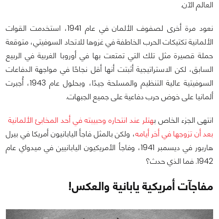
العالم الآن.
نعود مرة أخرى لصفوف الألمان في عام 1941، استخدمت القوات
الألمانية تكتيكات الحرب الخاطفة في غزوها للاتحاد السوفيتي، متوقعة
حملة قصيرة مثل تلك التي تمتعت بها في أوروبا الغربية في الربيع
السابق، لكن الاستراتيجية أثبتت أنها أقل نجاحًا في مواجهة الدفاعات
السوفيتية عالية التنظيم والمسلحة جيدًا، وبحلول عام 1943، أُجبرت
ألمانيا على خوض حرب دفاعية على جميع الجبهات.
انتهى الجزء الخاص ب
هتلر عند انتحاره وحبيبته في أحد المخابئ الألمانية
بعد أن تزوجها في أخر أيامه
، ولكن بالمثل فاجأ اليابانيون أمريكا في بيرل
هاربور في ديسمبر 1941، وفاجأ الأمريكيون اليابانيين في ميدواي عام
1942. فما الذي حدث؟
مفاجآت أمريكية يابانية والعكس!