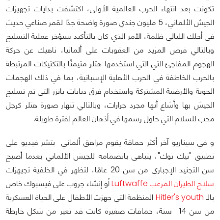
تكونت بعد انتهاء الحرب العالمية الأولى، اكتشفت بدايات تجهيزات
الجيش الألماني، 5 مليون جندي صورة واضحة جدًا لقمر صناعي حديث
في أحلك الليالي ظلمة، الأمر الذي كان بالتأكيد سيؤخر عملية التسليح
وبالتالي فرض المزيد من العقوبات على ألمانيا، ناهيك عن حركة
الهجوم المفاجئ التي التي استخدمها هتلر متيمنًا بالتكتيكات المرتبطة
بالحرب الخاطفة في الحرب الأهلية الإسبانية، بما في ذلك الهجمات
الجوية والأرضية المشتركة واستخدام فرق دبابات بانزر التي تم تسليح
الجيش بها وأشاع أنها مجرد جرارات، وبالتالي تنهار صورة هتلر كرجل
محب للسلام التي حاول رسمها في أذهان العالم لفترة طويلة.
و في سيناريو آخر أكثر حماقة يقوم مراهق ألماني بتشر فيديو على
تطبيق "تيك توك"، يتباهى بانضمامه للجيش الألماني بعدما أصبح
سن التجنيد الإجباري من سن 20 عامًا، لتظهر في الخلفية تجيهزات
سلاح الطيران المرعب Luftwaffe
أو إنشاء جروب على فيسبوك خاص
بالـ
Hitler's youth
المنظمة التي جهزت الأطفال على الحياة العسكرية
من سن 14 سنة، حماقات صغيرة كانت قد تغير من شكل خارطة