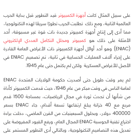
على سبيل المثال كانت
أجهزة الكمبيوتر
قيد التطوير قبل بداية الحرب
العالمية الثانية، ومع ذلك تطلبت الحرب تطورًا سريعًا لهذه التكنولوجيا،
مما أدى إلى إنتاج أجهزة كمبيوتر جديدة ذات قوة غير مسبوقة، أحد
الأمثلة على ذلك هو
كمبيوتر ومحلل التكامل العددي الإلكتروني
(ENIAC) وهو أحد أوائل أجهزة الكمبيوتر ذات الأغراض العامة القادرة
على إجراء آلاف العمليات الحسابية في ثانية، تم تصميم ENIAC في
الأصل للأغراض العسكرية ولكن لم يكتمل حتى عام 1945.
لم يمر وقت طويل حتى أصدرت حكومة الولايات المتحدة ENIAC
لعامة الناس في وقت مبكر من عام 1946، حيث قدمت الكمبيوتر كأداة
من شأنها أن تحدث ثورة في مجال الرياضيات، بمساحة 1500 قدم
مربع مع 40 خزانة يبلغ ارتفاعها تسعة أقدام، جاء ENIAC بسعر
400000 دولار، وبحلول السبعينيات من القرن الماضي، دخلت براءة
اختراع تقنية الحوسبة ENIAC المجال العام، ورفع القيود المفروضة على
تعديل هذه التصاميم التكنولوجية، وبالتالي أدى التطوير المستمر على