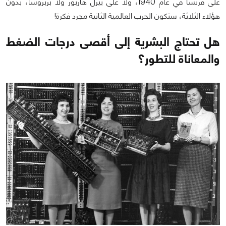
على فرنسا في عام 1940، ولا على بيرل هاربور ولا بربروسا، بدون
هؤلاء الثلاثة، ستكون الحرب العالمية الثانية مجرد فكرة!
هل تحتاج البشرية إلى أقصى درجات الضغط
والمعاناة للتطور؟