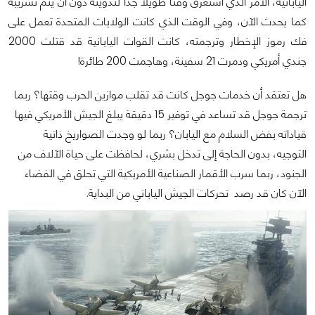
اليابانية، الأمر الذي استغرق وقتًا طويلًا جدًا لتدوينه دون أن يتم تسريبه
كما يحدث الآن، وفي الوقت الذي كانت الولايات المتحدة تعمل على
فك رموز الإخطار وترجمته، كانت القوات اليابانية قد قتلت 2000
جندي أمريكي ودمرت 21 سفينة، وهاجمت 200 طائرة!
هل تعتقد أن خدمات جوجل كانت قد تقلب موازين الحرب وقتها؟ ربما
ترجمة جوجل قد تساعد في توفير 15 دقيقة يبلغ الجيش الأمريكي فيها
قياداته بفض السلام مع اليابان؟ ربما لو وجدت الصواريخ ذاتية
التوجيه، بدون الحاجة إلى تدخل بشري، لحافظت على حياة الآلاف من
الجنود، ربما سرب الأقمار الصناعية الأمريكية التي تحلق في الفضاء
الآن كان قد رصد تحركات الجيش الياباني من البداية.