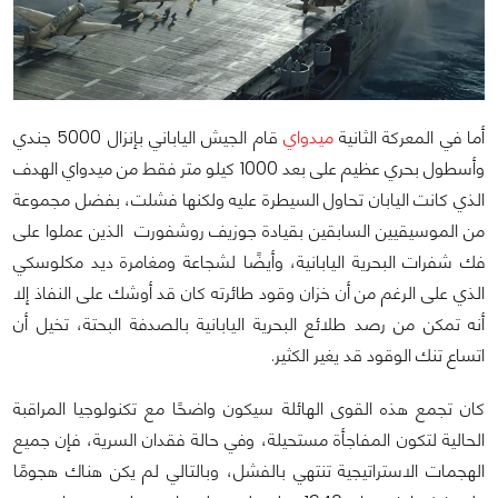
أما في المعركة الثانية
ميدواي
قام الجيش الياباني بإنزال 5000 جندي
وأسطول بحري عظيم على بعد 1000 كيلو متر فقط من ميدواي الهدف
الذي كانت اليابان تحاول السيطرة عليه ولكنها فشلت، بفضل مجموعة
من الموسيقيين السابقين بقيادة جوزيف روشفورت الذين عملوا على
فك شفرات البحرية اليابانية، وأيضًا لشجاعة ومغامرة ديد مكلوسكي
الذي على الرغم من أن خزان وقود طائرته كان قد أوشك على النفاذ إلا
أنه تمكن من رصد طلائع البحرية اليابانية بالصدفة البحتة، تخيل أن
اتساع تنك الوقود قد يغير الكثير.
كان تجمع هذه القوى الهائلة سيكون واضحًا مع تكنولوجيا المراقبة
الحالية لتكون المفاجأة مستحيلة، وفي حالة فقدان السرية، فإن جميع
الهجمات الاستراتيجية تنتهي بالفشل، وبالتالي لم يكن هناك هجومًا