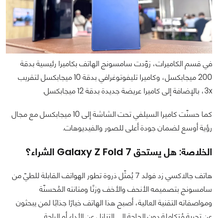
في قسم الكاميرات، زوّدت سامسونج الهاتف بكاميرا رئيسية بدقة
200 ميجابكسل، وكاميرا تليفوتوغرافي بدقة 10 ميجابكسل لتقريب
3x، بالإضافة إلى كاميرا عريضة جديدة بدقة 12 ميجابكسل.
كما حسنّت كاميرا السيلفي تحت الشاشة إلى 10 ميجابكسل مع مجال
رؤية أوسع لضمان جودة أعلى للصور والفيديوهات.
الخلاصة: هل يستحق Galaxy Z Fold 7 الشراء؟
هاتف جالاكسي زد فولد 7 يُمثّل ذروة تطور الهواتف القابلة للطيّ من
سامسونج بتصميمه الأنحف والأخف وزنًا ومتانته المُحسنّة
ومواصفاته التقنية العالية، أصبح هذا الهاتف خيارًا جذابًا لمن يبحثون
عن تجربة مُتكاملة دون الحاجة إلى التنازل عن الأداء أو الراحة.