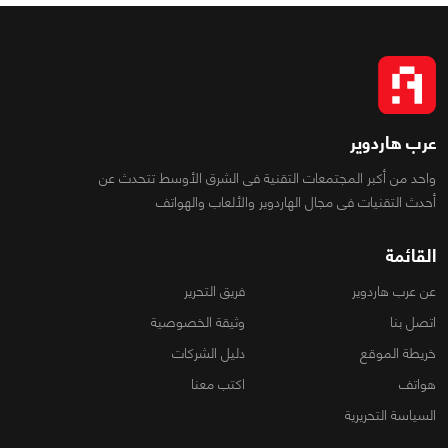
عرب هاردوير
واحد من أكبر المجتمعات التقنية فى الشرق الأوسط تتحدث عن
أحدث التقنيات فى مجال الهاردوير والألعاب والهواتف
القائمة
عن عرب هاردوير
فريق التحرير
اتصل بنا
وثيقة الخصوصية
خريطة الموقع
دليل الشركات
هواتف
اكتب معنا
السياسة التحريرية