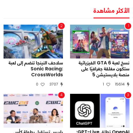
الأكثر مشاهدة
2
1
نسخ لعبة GTA 6 الفيزيائية
سلاحف النينجا تنضم إلى لعبة
ستكون مغلقة جغرافيًا على
Sonic Racing:
منصة بلايستيشن 5
CrossWorlds
0
3707
1
15614
4
3
OpenAI تطلق GPT-Live:
باريس تستقبل بطولة كأس