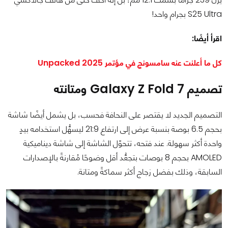
S25 Ultra بجرام واحد!
اقرأ أيضًا:
كل ما أعلنت عنه سامسونج في مؤتمر Unpacked 2025
تصميم Galaxy Z Fold 7 ومتانته
التصميم الجديد لا يقتصر على النحافة فحسب، بل يشمل أيضًا شاشة
بحجم 6.5 بوصة بنسبة عرض إلى ارتفاع 21:9 ليسهُّل استخدامه بيدٍ
واحدة أكثر سهولة. عند فتحه، تتحوّل الشاشة إلى شاشة ديناميكية
AMOLED بحجم 8 بوصات بتجعُّد أقل وضوحًا مُقارنةً بالإصدارات
السابقة، وذلك بفضل زجاج أكثر سماكةً ومتانة.