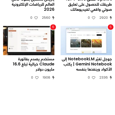
طريقك للحصول على تعليق
العالم للرياضات الإلكترونية
صوتي واقعي لفيديوهاتك
2026
0
2560
0
2920
6
5
جوجل تغيّر NotebookLM إلى
مستخدم يصدم بفاتورة
Gemini Notebook | يكتب
Claude خيالية تبلغ 16.6
الأكواد وينفذها بنفسه
مليون دولار
0
1908
0
2336