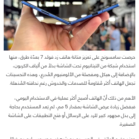
حرصت سامسونج على تعزيز متانة هاتف زد فولد 7 بعدّة طرق، منها
استخدام شبكة من التيتانيوم تحت الشاشة بدلًا من ألياف الكربون،
بالإضافة إلى هيكل ومفصلة من الألومنيوم المُدرع، وهذه التحسينات
تجعل الهاتف أكثر مُقاومةً للصدمات والخدوش رغم نحافته المُذهلة.
الأهم من ذلك أنّ الهاتف أصبح أكثر عملية في الاستخدام اليومي،
فبفضل زيادة عرض الشاشة بمقدار 5 مم، لم يَعد المستخدم بحاجة
إلى بذل مجهود كبير للرد على الرسائل أو فتح التطبيقات على الشاشة
الصغيرة.
وعند وضع الهاتف في الجيب يصبح شبه غير محسوس ليصبح خيارًا