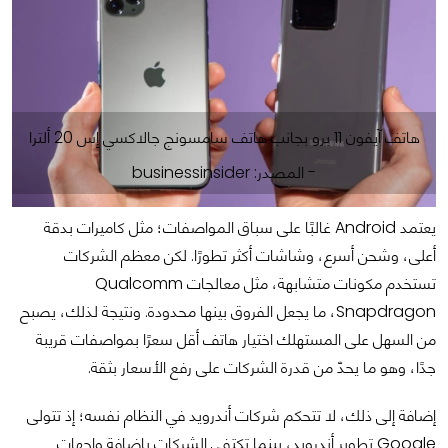
هاتف آيفون 11 برو بجانب هاتف سامسونج جالاكسي إس 20 ألترا
- المصدر: businessinsider
يعتمد Android غالبًا على سباق المواصفات؛ مثل كاميرات بدقة
أعلى، وشحن أسرع، وشاشات أكثر تطورًا. لكن معظم الشركات
تستخدم مكونات متشابهة، مثل معالجات Qualcomm
Snapdragon، ما يجعل الفروق بينها محدودة. ونتيجة لذلك، يصبح
من السهل على المستهلك اختيار هاتف أقل سعرًا بمواصفات قريبة
جدًا، وهو ما يحدّ من قدرة الشركات على رفع الأسعار بثقة.
إضافة إلى ذلك، لا تتحكم شركات أندرويد في النظام نفسه؛ إذ تتولى
Google تطوير أندرويد، بينما تكتفي الشركات بإضافة واجهات