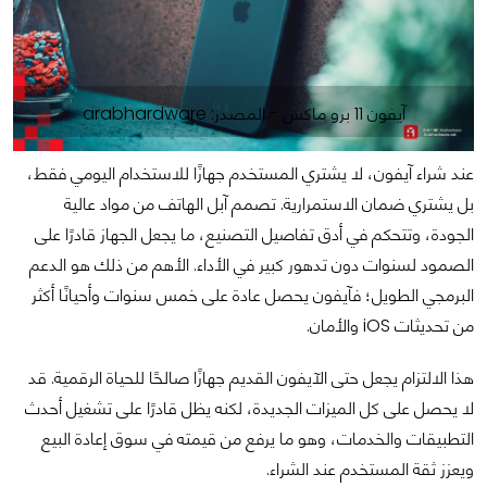
آيفون 11 برو ماكس - المصدر: arabhardware
عند شراء آيفون، لا يشتري المستخدم جهازًا للاستخدام اليومي فقط،
بل يشتري ضمان الاستمرارية. تصمم آبل الهاتف من مواد عالية
الجودة، وتتحكم في أدق تفاصيل التصنيع، ما يجعل الجهاز قادرًا على
الصمود لسنوات دون تدهور كبير في الأداء. الأهم من ذلك هو الدعم
البرمجي الطويل؛ فآيفون يحصل عادة على خمس سنوات وأحيانًا أكثر
من تحديثات iOS والأمان.
هذا الالتزام يجعل حتى الآيفون القديم جهازًا صالحًا للحياة الرقمية. قد
لا يحصل على كل الميزات الجديدة، لكنه يظل قادرًا على تشغيل أحدث
التطبيقات والخدمات، وهو ما يرفع من قيمته في سوق إعادة البيع
ويعزز ثقة المستخدم عند الشراء.