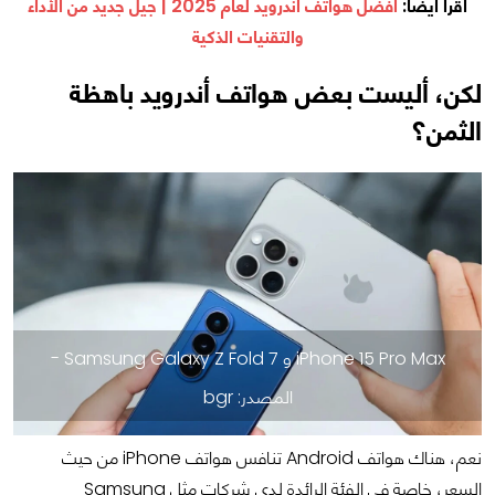
اقرأ أيضا:
أفضل هواتف أندرويد لعام 2025 | جيل جديد من الأداء
والتقنيات الذكية
لكن، أليست بعض هواتف أندرويد باهظة
الثمن؟
iPhone 15 Pro Max و Samsung Galaxy Z Fold 7 -
المصدر: bgr
نعم، هناك هواتف Android تنافس هواتف iPhone من حيث
السعر، خاصة في الفئة الرائدة لدى شركات مثل Samsung