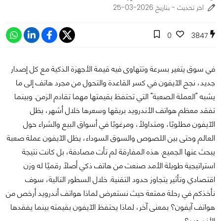
اخر تحديث - بتاريخ 2026-03-25
0
3847
في سوق يتغير بسرعة وتتهاوى فيه قيمة الأجهزة الذكية مع كل إصدار
جديد، نجح الآيفون في كسر القاعدة والتحول من مجرد هاتف إلى ما
يشبه "العملة الصعبة" التي تحتفظ بقيمتها مهما تقادم الزمن. وبينما
تفقد معظم هواتف الأندرويد بريقها وسعرها خلال أشهر، يظل
الآيفون مطلوبًا، ومتداولًا، ومرغوبًا في أسواق البيع والشراء حول
العالم وحتى بين اللصوص والسوق السوداء، يظل الآيفون عملة صعبة
يبحث عنها الجميع. هذه المفارقة لم تأت مصادفة، بل كانت نتيجة
استراتيجية طويلة الأمد صنعت من هاتف ذكي أصلًا رقميًا له وزن
اقتصادي وتأثير يتجاوز حدود التقنية. خلال السطور التالية، سوف
نأخذكم في رحلة ممتعة حيث نستعرض لماذا هواتف أندرويد أرخص من
هواتف آيفون؟ بمعنى آخر، لماذا يحتفظ الآيفون بقيمته بينما يفقدها
الأندرويد؟