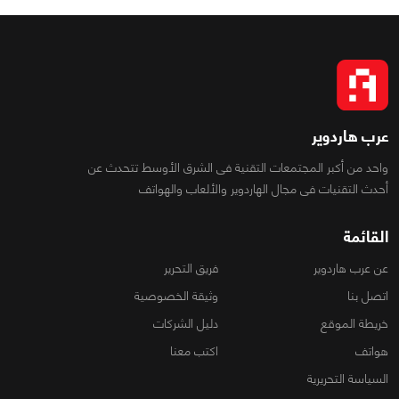
عرب هاردوير
واحد من أكبر المجتمعات التقنية فى الشرق الأوسط تتحدث عن
أحدث التقنيات فى مجال الهاردوير والألعاب والهواتف
القائمة
عن عرب هاردوير
فريق التحرير
اتصل بنا
وثيقة الخصوصية
خريطة الموقع
دليل الشركات
هواتف
اكتب معنا
السياسة التحريرية