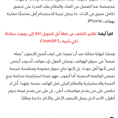
مخصصة. هذا الفصل بين العتاد والنظام يقيّد القدرة على تحقيق
تكامل عميق في الأداء، ما يجعل تجربة الاستخدام أقل تماسكًا مقارنة
بهواتف iPhone.
اقرأ أيضا:
تقارير تكشف عن خطة آبل لتحويل Siri إلى روبوت محادثة
ذكي شبيه بـChatGPT
وصلنا لنهاية مقالنا بعد أن تعرفنا على كيف أصبح الآيفون "عملة
صعبة" في سوق الهواتف. ويمكن القول بإن هواتف أندرويد أرخص
ليس لأنها أقل جودة، بل لأنها نتاج سوق مفتوحة ومنافسة شرسة
تفرض الواقعية السعرية. أما آيفون، فهو نتيجة استراتيجية محكمة تبيع
التجربة والاستمرارية والنظام البيئي قبل الهاتف نفسه. ولهذا، آبل لا
تنافس على من يقدم مواصفات أعلى، بل على من يقدم قيمة تدوم
أطول، الأمر الذي يجعل الآيفون الأغلى والأكثر جاذبية وطلبًا.