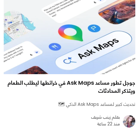
جوجل تطور مساعد Ask Maps في خرائطها ليطلب الطعام
ويتذكر المحادثات
تحديث كبير لمساعد Ask Maps الذكي 🗺️
بقلم زينب شريف
منذ 22 ساعة