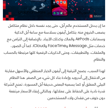
آيفون 11 برو ماكس - المصدر: arabhardware
ما إن يدخل المستخدم عالم آبل، حتى يجد نفسه داخل نظام متكامل
يصعب الخروج منه. يتكامل آيفون بسلاسة مع ساعة آبل الذكية
وسماعات AirPods والماك وكذلك الآيباد. بالإضافة إلى التزامن مع
خدمات مثل iMessage وFaceTime وiCloud. كما أن الصور،
والملفات، والتطبيقات، وحتى الذكريات الرقمية كلها مرتبطة بالحساب
والنظام.
لهذا السبب، يصبح الترقية إلى آيفون الخيار المنطقي والأسهل مقارنة
من الانتقال إلى أندرويد وإعادة بناء كل شيء من الصفر. هذا النظام
البيئي المغلق أو كما يسميه البعض حديقة آبل المسورة، تمنح الشركة
قدرة نادرة على الحفاظ على عملائها، وبالتالي إبقاء الأسعار مرتفعة
دون خوف من فقدان ولاء المستخدمين.