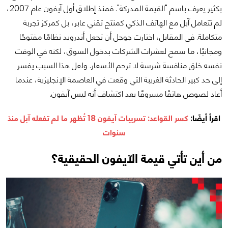
بكثير يعرف باسم "
القيمة المدركة
". فمنذ إطلاق أول آيفون عام 2007،
لم تتعامل آبل مع الهاتف الذكي كمنتج تقني عابر، بل كمركز تجربة
متكاملة. في المقابل، اختارت جوجل أن تجعل أندرويد نظامًا مفتوحًا
ومجانيًا، ما سمح لعشرات الشركات بدخول السوق، لكنه في الوقت
نفسه خلق منافسة شرسة لا ترحم الأسعار. ولعل هذا السبب يفسر
إلى حد كبير الحادثة الغريبة التي وقعت في العاصمة الإنجليزية، عندما
أعاد لصوص
هاتفًا مسروقًا
بعد اكتشاف أنه ليس آيفون.
اقرأ أيضًا
:
كسر القواعد: تسريبات آيفون 18 تُظهر ما لم تفعله آبل منذ
سنوات
من أين تأتي قيمة الآيفون الحقيقية؟