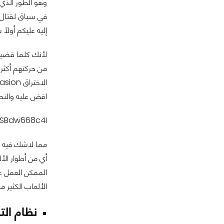
إليه عليكم أول
اقض عليه والنص
TSBdw668c4I
الألعاب الكثير م
نظام التقدم 