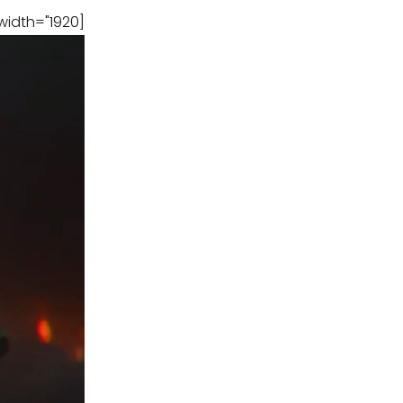
[caption id="attachment_219087" align="aligncenter" width="1920"]