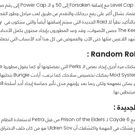
Gri والاعتماد بشكل أكبر على رفع درجاتك والتقدم عن طريق لعب مراحل وطور 
شهد اللاعبين مثلها حتى الآن. والغموض في كل هذا أحد الأسباب التي تجعلنا في
نظام التعديل em
رتبطين بها.
جديدة :
بعد استدعائك مع Cayde 6 لـ ders
فك أن Uldren Sov هو من كان خلف الاختراق والذي بدوره يقوم بالقضاء على Cayde 6.