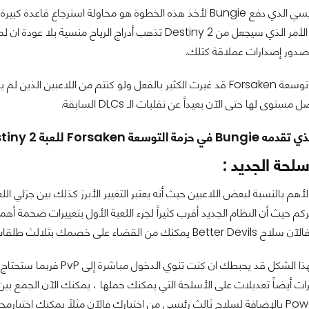
Battlefield 5 الأمر الذي سيجعل من Destiny 2 تذهب أدراج
 صدور إصدارات عملاقة كتلك.
وبصدق فحزمة توسعة Forsaken قد غيرت الكثير بالفعل ولو كنتم من اللاع
توى لها حتى الآن بعيداً عن تقلبات الـ DLCs السابقة.
ة Destiny 2 يجعلنا ننصحكم اليوم بتجربة اللعبة ؟
سلحة الجديد :
لاً من أربعة وهو ما يعطي القتال في اللعبة طابعاً أسرع بالتأكيد.
تغيير الأسلحة بهذا الشكل ق
ات أيضاً تعديلات على الأسلحة التي يمكنك حملها ، يمكنك الآن الجمع بي