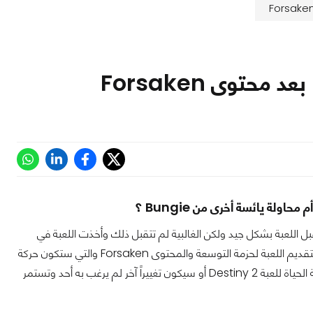
السابق لها، البعض تقبل اللعبة بشكل جيد ولكن الغالبية لم تتقبل ذلك وأخذت اللعبة في
خسارة قاعدة كبيرة من اللاعبين شيئاً فشيئاً. ولكن يبدو أن Bungie تنوي تغيير ذلك تماما بتقديم اللعبة لحزمة التوسعة والمحتوى Forsaken والتي ستكون حركة
حاسمة ومفصلية في حياة اللعبة فإما تقديم ما ينتظره اللاعبون وهو ما سيكون بمثابة قبلة الحياة للعبة Destiny 2 أو سيكون تغييراً آخر لم يرغب به أحد وتستمر