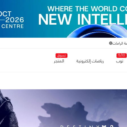
ة الرامات🔴
5/10
تسوق
توب
رياضات إلكترونية
المتجر