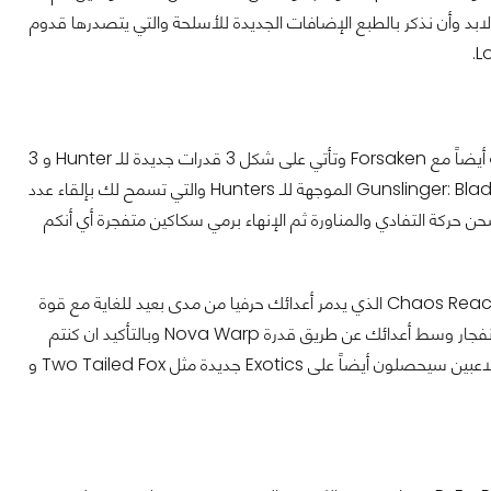
بد وأن نذكر بالطبع الإضافات الجديدة للأسلحة والتي يتصدرها قدوم
وبالحديث عن الاضافات الجديدة فلا يسعنا إلا الحديث عن قدرات الـ Super التسعة القادمة أيضاً مع Forsaken وتأتي على شكل 3 قدرات جديدة للـ Hunter و 3
آخرين للـ Titan و مثلهم للـ Warlock. وشخصياً أنا معجب للغاية بشكل قدرة Gunslinger: Blade Barrage الموجهة للـ Hunters والتي تسمح لك بإلقاء عدد
حركة التفادي والمناورة ثم الإنهاء برمي سكاكين متفجرة أي أنكم
وإن كنتم من لاعبي Warlocks Storm Callers فبالتأكيد ستنبهرون بقدرة شعاع طاقة Chaos Reach الذي يدمر أعدائك حرفيا من مدى بعيد للغاية مع قوة
ضاربة أو لو كنتم من الـ Void Walkers فبالتأكيد ستسفيدون من قدرة الانتقال الآني والانفجار وسط أعدائك عن طريق قدرة Nova Warp وبالتأكيد ان كنتم
من الـ Titans فيجب عليكم استخدام الـ Thunder Crash Super ! كل هذا بلإضافة أن اللاعبين سيحصلون أيضاً على Exotics جديدة مثل Two Tailed Fox و