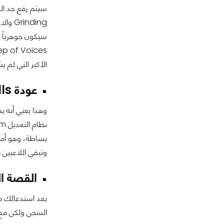
nding
الأكبر التي لم ي
عودة Random Rolls :
وتبقي اللاعبين م
القصة ال
السجن ولكن مع فشلك في المهمة واكتشا