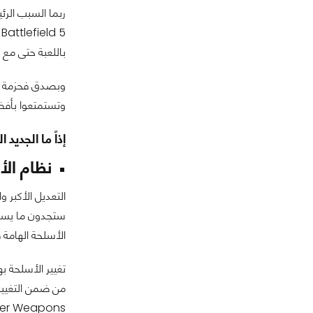
باللعبة حتى مع
وتستمتعوا بأفضل مس
إذاً ما الجديد الذي تقدمه Bungie في حزمة التوسعة Forsaken للعب
نظام الأ
الأسلحة الهامة فالآن سلاح Better Devils يمكنك من القضاء على خصمك بثلالث طلقات بد
من ضمن التغيير