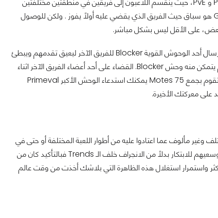
وهو الطور الذي يقدم تجربة لعب مختلفة تماماً عن باقي محتوى اللعبة بدمجه بين أطوار PvP و PvE، حيث ينقسم اللاعبون إلى فريقين في منطقتين مختلفتين
في سباق لقتال والقضاء على العدو الرئيسي Main Boss، الأمر ببساطة في طور Gambit هو سباق حيث الفريق الذي يقضي عليه أولاً يفوز . ولكن للوصول
لبعض، على الأقل ليس بشكل مباشر.
لأنك كلما قضيت على أعداء أكثر وجمعت أكبر عدد من الـ Motes بمجرد إيداعك لها سيتم إرسال أحد الوحوش القوية Blocker للفريق الآخر ليعيق تقدمهم ويبطئ
من حركتهم أكثر. ومع كل 25 Mote سيمكنك الانتقال بنفسك للفريق الآخر والقيام بما لم يتمكن منه وحش Blocker. القضاء على أحد أعضاء الفريق الآخر اثناء
الاختراق Invasion سيعطي الـ Boss نقاط صحة أكبر مما يؤخر تقدمهم بشكل أكبر. حالما تقوم بجمع 75 Motes يمكنك استدعاء الوحش الأكبر Primeval
على معركتك الأخيرة.
باللعبة بشكل مختلف وغير مألوف عما اعتادوا عليه من أطوار اللعبة المختلفة أو حتى في
أي من أطوار الألعاب الأخرى، فتحية لـ Bungie ومطوريها لتقديمهم فكرة جديدة ومختلفة وسعيهم للابتكار بدلاً من الانجراف خلف الـ Trends فبالتأكيد كان من
Battle  كوسيلة سهلة لجذب لاعبين أكثر واستمرار استغلال هذه الظاهرة التي بلاشك أخذت من وقت عالم