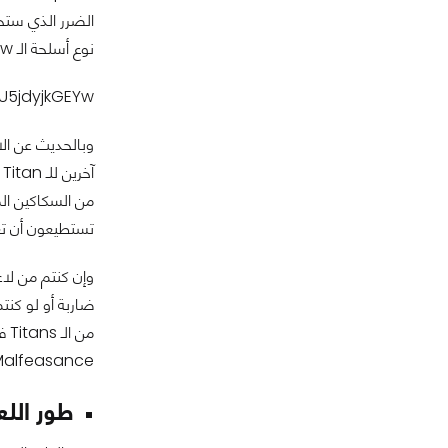
الضرر الذي ستحد
نوع أسلحة الـ Bow القوس والسهم. والتي ستأتي بأنواع Short, Medium و Long Range.
U5jdyjkGEYw
من السكاكين الم
تستطيعون أن تعت
alfeasance.
طور اللعب ا