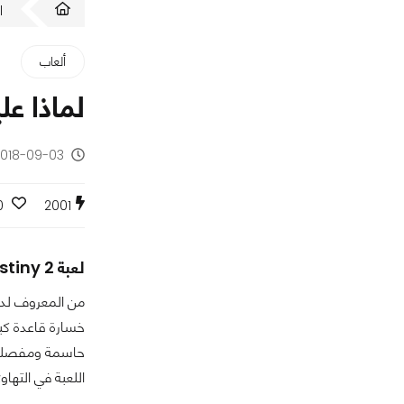
ا
ألعاب
لماذا عليكم الع
2018-09-03 - منذ 7 سنو
0
2001
لعبة Destiny 2 بمحتوى Forsaken الجديد هل هي فرصة لإعادة إحياء اللعبة أم محاولة يائسة أخرى من Bungie ؟
اللعبة في التهاو