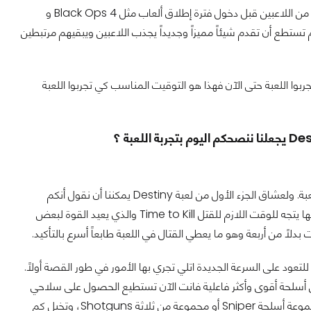
ربما السبب الرئيسي الذي دفع Bungie لأخذ هذه الخطوة هو محاولة استرجاع قاعدة كبيرة من اللاعبين قبل دخول فترة إطلاق ألعاب مثل Black Ops 4 و
 الرياح منسية بلا عودة ان لم تستطع أن تقدم شيئاً مميزاً وجديداً يجذب اللاعبين ويبقيهم مرتبطين
بين الذين لم يجربوا اللعبة حتى الآن فهذا هو التوقيت المناسب كي تجربوا اللعبة
التعديل الأكبر والأهم بالنسبة لبعض اللاعبين حيث أنه يعتبر التغيير الأبرز كذلك بين جزئي اللعبة. ولعشاق الجزء الأول من لعبة Destiny يمكننا أن نقول أنكم
ستجدون ما يسركم حيث أن النظام الجديد أقرب كثيراً لجزء اللعبة الأول بتغييرات ضخمة أهمها يتجه للوقت اللازم للقتل Time to Kill والذي يعيد القوة لبعض
د يحبطك ان كنت تنوي الدخول مباشرة إلى PvP فربما ستحتاج للتعود على السرعة الجديدة اتلي تجري بها الأمور في طور القصة أولاً.
ن أسلحة أقوى وأكثر فاعلية فانت الآن تستطيع الحصول على سلاحي
Power Weapons بالإضافة لسلاح ثالث رئيسي من اختيارك فالآن مثلاً يمكنك اختيارمجموعة أسلحة Sniper أو مجموعة من ثلاثة Shotguns، وتخيل كم