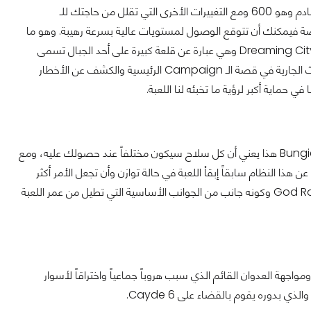
سيتم رفع حد الـ Level Cap مع إضافة Forsaken إلى 50 و الـ Power Cap إلى رقم صادم وهو 600 ومع التغييرات الأخرى التي تقلل من حاجتك للـ
القصة فيمكنك أن تتوقع الوصول لمستويات عالية بسرعة رهيبة. وهو ما
سيكون جوهرياً بالتأكيد نظراً للـ Raid الجديدة التي سيتم إضافتها أيضاً والتي ستكون في Dreaming City وهي عبارة عن قلعة كبيرة على أحد الجبال تسمى
The Keep of Voices حصن الأصوات، وقد وعد المطورون بإيجاد محتوى يكمل الأحداث الجارية في قصة الـ Campaign الرئيسية والكشف عن الأخطار
 حماية أكبر لرؤية ما تخبئه لنا اللعبة.
وهذا يعني أنه يمكنك مرة أخرى إيجاد بعض الـ Perks التي تفضلونها أو كما يقول مطوروا Bungie هذا يعني أن كل سلاح سيكون مختلفاً عند حصولك عليه، ومع
Mod Syst يمكنك تخصيص سلاحك كما ترغب، أرادت Bungie بتخليها عن هذا النظام سابقاً إبقاْ اللعبة في حالة توازن وأن تجعل الأمر أكثر
بساطة، وهو أمر يمكن تفعهمه ولكن ربما بعد رؤيتهم مدى تأثير حماسة إيجاد أحد أسلحة God Roll وكونه جانب من الجوانب الأساسية التي تطيل من عمر اللعبة
Prison of the El من قبل Petra لاستعادة النظام ومواجهة العدوان القائم الذي سبب هروباً جماعياً واختراقاً لأسوار