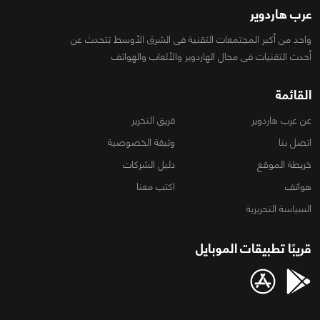
عرب هاردوير
واحد من أكبر المجتمعات التقنية فى الشرق الأوسط تتحدث عن
أحدث التقنيات فى مجال الهاردوير والألعاب والهواتف
القائمة
عن عرب هاردوير
فريق التحرير
اتصل بنا
وثيقة الخصوصية
خريطة الموقع
دليل الشركات
هواتف
اكتب معنا
السياسة التحريرية
قريبًا تطبيقات الموبايل