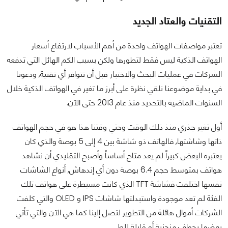
التقنيات والعتاد الجديد
تعتبر مواصفات الهواتف واحدة من أهم الأسباب لارتفاع أسعار
الهواتف الذكية ليس فقط لتطورها ولكن بسبب الكم الهائل التي تدفعه
الشركات في عمليات البحث والاختبار قبل أن تتوافر أي تقنية, ودعونا
في بداية موضوعنا نلقي نظرة على أبرز ما تغير في الهواتف الذكية خلال
السنوات الماضية بالتحديد منذ عام 2013 حتى الآن.
أول تغير جذري منذ ذلك الوقت وحتي وقتنا هذا هو في حجم الهواتف
ذاتها وشاشتها, فالهاتف ذو شاشة بين 4 إلى 5 بوصة والذي كان
يعتبره البعض كبيراً لم يعد متاح أساساً وأصبح التقليدي أن نشاهد
هواتف بمتوسط حجم 6.4 بوصة دون أي إندهاش, أنواع الشاشات
نفسها اختلفت فشاشة TFT الذي كانت مسيطرة على هواتف تلك
الفئة لم تعد موجودة واستبدلتها شاشات IPS و OLED والتي كلفت
الشركات أموال هائلة من التطوير لتصل إلينا كما هي الآن والتي تأتي
بعضها بحواف منحنية أو قابلة للطي.