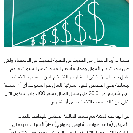
حسناً لا أود الانتقال من الحديث عن التقنية للحديث عن الاقتصاد ولكن
حين نتحدث عن الأموال ومقارنة أسعار المنتجات عبر السنوات فأهم
عامل يجب أن يؤخذ في الاعتبار هو التضخم. لمن لا يعلم فالتضخم
ببساطة يعني انخفاض القوة الشرائية للمال عبر السنوات, أي أن السلعة
التي اشتريتها في 2010 على سبيل المثال بسعر 100 دولار ستكون الآن
أغلى من ذلك بسبب التضخم دون أي تغير بها.
في الهواتف الذكية يتم تسعير الغالبية العظمي للهواتف بالدولار
الأمريكي (ما عدا هواتف شاومي وهواوي) نظراً لأسباب عديدة لن
نناقشها الآن, معدل التضخم للدولار الأمريكي يحوم حول 2% سنوياً