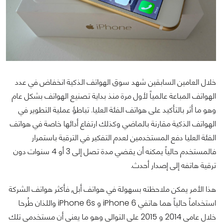
خلال العامين السابقين شهد سوق الهواتف الذكية انخفاض في عدد
الهواتف المباعة عالمياً لأول مرة منذ بداية تصنيع الهواتف بشكل عام
وهو ما أثر بالتأكيد على هواتف الفئة العليا. تباطؤ عملية التطوير في
الهواتف الذكية مقارنة بالماضي وكذلك ارتفاع أدائها خاصة في هواتف
الفئة العليا دفع المستخدمين لعدم التفكير في الترقية باستمرار
فالمستخدم حالياً يمكنه أن يقضي مدة تصل إلى 3 أو 4 سنوات دون
ترقية هاتفه إلى إصدار أحدث.
هذا الأمر يمكن ملاحظته بسهولة في هواتف أبل, فأكثر هواتف الشركة
استخداماً حالياً هما هاتفي iPhone 6 و iPhone 6s واللذان طُرحا
خلال عامي 2014 و 2015 على التوالي وهو ما يعني أن مستخدمي تلك