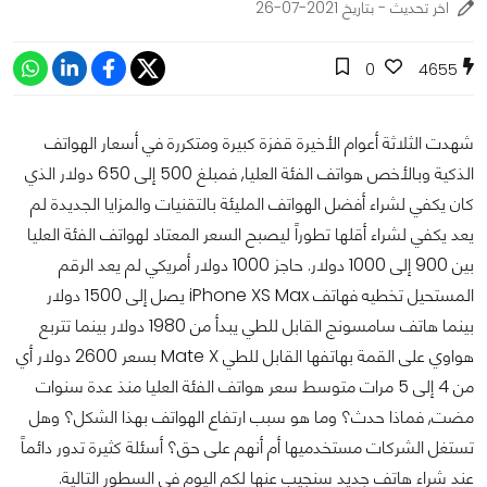
اخر تحديث - بتاريخ 2021-07-26
0
4655
شهدت الثلاثة أعوام الأخيرة قفزة كبيرة ومتكررة في أسعار الهواتف
الذكية وبالأخص هواتف الفئة العليا, فمبلغ 500 إلى 650 دولار الذي
كان يكفي لشراء أفضل الهواتف المليئة بالتقنيات والمزايا الجديدة لم
يعد يكفي لشراء أقلها تطوراً ليصبح السعر المعتاد لهواتف الفئة العليا
بين 900 إلى 1000 دولار. حاجز 1000 دولار أمريكي لم يعد الرقم
المستحيل تخطيه فهاتف iPhone XS Max يصل إلى 1500 دولار
بينما هاتف سامسونج القابل للطي يبدأ من 1980 دولار بينما تتربع
هواوي على القمة بهاتفها القابل للطي Mate X بسعر 2600 دولار أي
من 4 إلى 5 مرات متوسط سعر هواتف الفئة العليا منذ عدة سنوات
مضت, فماذا حدث؟ وما هو سبب ارتفاع الهواتف بهذا الشكل؟ وهل
تستغل الشركات مستخدميها أم أنهم على حق؟ أسئلة كثيرة تدور دائماً
عند شراء هاتف جديد سنجيب عنها لكم اليوم في السطور التالية.