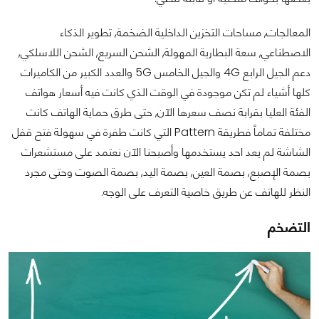
المعالجات, مساحات التخزين الداخلية الضخمة, تطوير الذكاء
الاصطناعي, سعة البطارية المهولة, الشحن السريع, الشحن اللاسلكي,
دعم الجيل الرابع 4G والجيل الخامس 5G والعدد الكبير من الكاميرات
كلها أشياء لم تكن موجودة في الوقت الذي كانت فيه أسعار هواتف
الفئة العليا بقرابة نصف سعرها الآن, حتى طرق حماية الهاتف كانت
مختلفة تماماً فطريقة Pattern التي كانت طفرة في سهولة فتح قفل
الشاشة لم يعد احد يستخدمها وأصبحنا الآن نعتمد على مستشعرات
بصمة الإصبع, بصمة العين, بصمة اليد, بصمة الصوت وحتى مجرد
النظر للهاتف عن طريق خاصية التعرف على الوجه.
التضخم