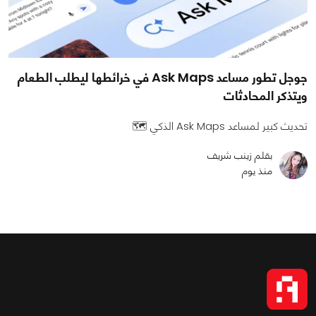
جوجل تطور مساعد Ask Maps في خرائطها ليطلب الطعام
ويتذكر المحادثات
تحديث كبير لمساعد Ask Maps الذكي 🗺️
بقلم زينب شريف
منذ يوم