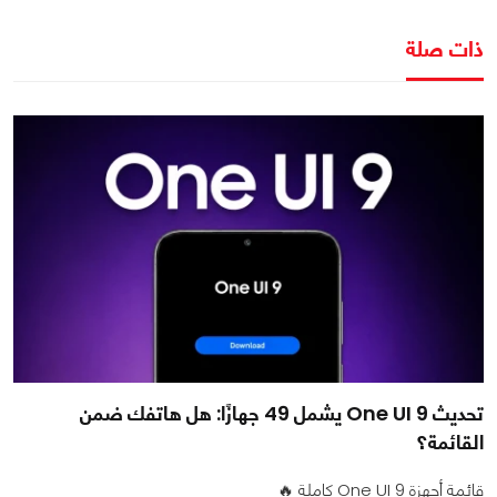
ذات صلة
تحديث One UI 9 يشمل 49 جهازًا: هل هاتفك ضمن
القائمة؟
قائمة أجهزة One UI 9 كاملة 🔥