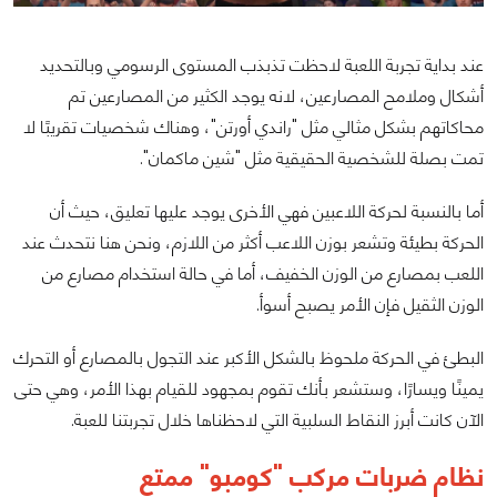
عند بداية تجربة اللعبة لاحظت تذبذب المستوى الرسومي وبالتحديد
أشكال وملامح المصارعين، لانه يوجد الكثير من المصارعين تم
محاكاتهم بشكل مثالي مثل "راندي أورتن"، وهناك شخصيات تقريبًا لا
تمت بصلة للشخصية الحقيقية مثل "شين ماكمان".
أما بالنسبة لحركة اللاعبين فهي الأخرى يوجد عليها تعليق، حيث أن
الحركة بطيئة وتشعر بوزن اللاعب أكثر من اللازم، ونحن هنا نتحدث عند
اللعب بمصارع من الوزن الخفيف، أما في حالة استخدام مصارع من
الوزن الثقيل فإن الأمر يصبح أسوأ.
البطئ في الحركة ملحوظ بالشكل الأكبر عند التجول بالمصارع أو التحرك
يمينًا ويسارًا، وستشعر بأنك تقوم بمجهود للقيام بهذا الأمر، وهي حتى
الآن كانت أبرز النقاط السلبية التي لاحظناها خلال تجربتنا للعبة.
نظام ضربات مركب "كومبو" ممتع