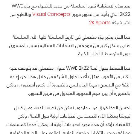
بعد هذه الاستراحة تعود السلسلة من جديد للأضواء مع جزء WWE
2K22 الذي يأتينا من تطوير فريق
Visual Concepts
وبالطبع من
نشر شركة
2K Sports.
هذا الجزء يعتبر جزء مفصلي في تاريخ السلسلة كلها، لأن السلسلة
تعاني بشكل كبير من موجة من الانتقادات المتتالية بسبب المستوى
دون المتوسط للأجزاء الأخيرة.
هذا الضغط يحول لعبة WWE 2k22 عنوان مفصلي قد يتوقف عليه
الكثير من الأمور، فبكل تأكيد تحاول الشركة من خلال هذا الجزء إعادة
الثقة مع اللاعبين، فهذا الجزء ليس بالضرورة أن يكون أسطوري، ولكن
بالضرورة أن يبرز حجم المجهود المبذول من فريق التطوير.
لحسن الحظ فريق عرب هاردوير تمكن من تجربة اللعبة، ومن خلال
تجربتنا يمكننا الآن التحدث عن انطباعات أولية حول اللعبة، ولكن
كالمعتاد نؤكد أن هذه مجرد انطباعات أولية لا يمكن أخذها كمسلمات
مطلقة، ويجب انتظار المراجعة النهائية للوقوف على الحالة الحقيقية