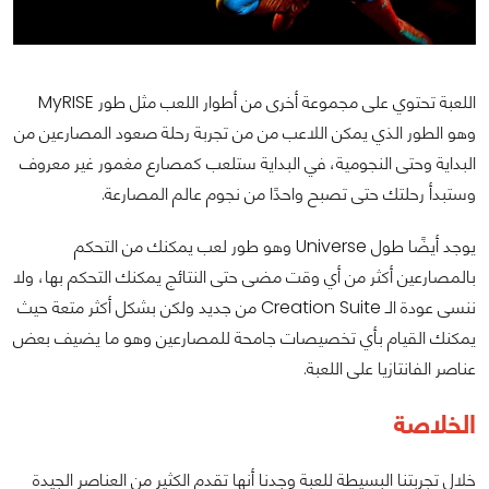
اللعبة تحتوي على مجموعة أخرى من أطوار اللعب مثل طور MyRISE
وهو الطور الذي يمكن اللاعب من من تجربة رحلة صعود المصارعين من
البداية وحتى النجومية، في البداية ستلعب كمصارع مغمور غير معروف
وستبدأ رحلتك حتى تصبح واحدًا من نجوم عالم المصارعة.
يوجد أيضًا طول Universe وهو طور لعب يمكنك من التحكم
بالمصارعين أكثر من أي وقت مضى حتى النتائج يمكنك التحكم بها، ولا
ننسى عودة الـ Creation Suite من جديد ولكن بشكل أكثر متعة حيث
يمكنك القيام بأي تخصيصات جامحة للمصارعين وهو ما يضيف بعض
عناصر الفانتازيا على اللعبة.
الخلاصة
خلال تجربتنا البسيطة للعبة وجدنا أنها تقدم الكثير من العناصر الجيدة