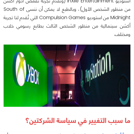
استوديو InXile Entertainment (وتُقدم تجربة تقمص أدوار أكشن
من منظور الشخص الأول)، وبالطبع لا يمكن أن ننسى South of
Midnight من استوديو Compulsion Games التي تُقدم لنا تجربة
أكشن سينمائية من منظور الشخص الثالث بطابع رسومي خلاب
ومختلف.
ما سبب التغيير في سياسة الشركتين؟