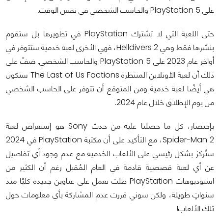
على PlayStation 5 والحاسب الشخصي في نفس الوقت.
حتى اللعبة التي لا تشترك PlayStation في تطويرها بل ستقوم
بنشرها فقط وهي Helldivers 2، فهي الأخرى لعبة خدمية ستتوفر في
أواخر عام 2023 على PlayStation 5 والحاسب الشخصي. ضفّ على
ذلك أن لعبة الأونلاين المنتظرة The Last of Us Factions ستكون
هي أيضًا لعبة خدمية ومن المتوقع أن تتوفر على الحاسب الشخصي
من يوم الإطلاق خلال عام 2024.
بإختصار، كل ما حصلنا عليه من حدث Sony هو إستعراض لعبة
Spider-Man 2، مع التأكيد على أن مكتبة PlayStation في 2024
ستُركز بشكل رئيسي على الألعاب الخدمية مع عدم وجود أي تفاصيل
عن أي لعبة قصصية قادمة في العام المُقبل رغم أن الكثير من
استوديوهات PlayStation ظلت تعمل على عناوين جديدة كليًا منذ
سنواتٍ طويلة، ولكن سوني قررت عدم المشاركة بأي معلومات حول
تلك الألعاب!