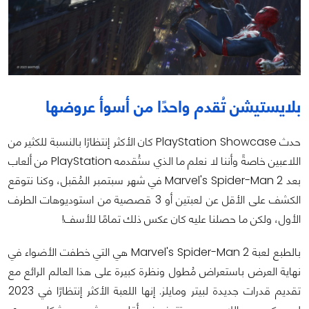
بلايستيشن تُقدم واحدًا من أسوأ عروضها
حدث PlayStation Showcase كان الأكثر إنتظارًا بالنسبة للكثير من
اللاعبين خاصةً وأننا لا نعلم ما الذي ستُقدمه PlayStation من ألعاب
بعد Marvel's Spider-Man 2 في شهر سبتمبر المُقبل، وكنا نتوقع
الكشف على الأقل عن لعبتين أو 3 قصصية من استوديوهات الطرف
الأول، ولكن ما حصلنا عليه كان عكس ذلك تمامًا للأسف!
بالطبع لعبة Marvel's Spider-Man 2 هي التي خطفت الأضواء في
نهاية العرض باستعراض مُطول ونظرة كبيرة على هذا العالم الرائع مع
تقديم قدرات جديدة لبيتر ومايلز. إنها اللعبة الأكثر إنتظارًا في 2023