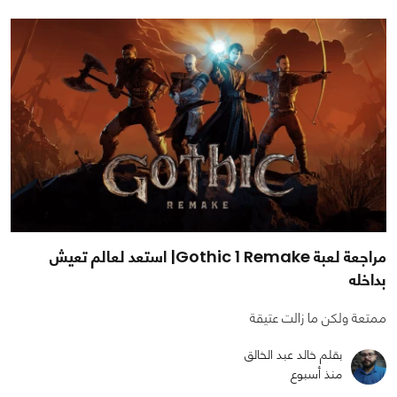
مراجعة لعبة Gothic 1 Remake| استعد لعالم تعيش
بداخله
ممتعة ولكن ما زالت عتيقة
بقلم خالد عبد الخالق
منذ أسبوع