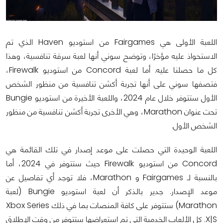
اللعبة الأولى هي Fairgames من استوديو Haven الذي تم
الاستحواذ عليه مؤخرًا، وتوضح سوني أنها لعبة سرقة تنافسية، وهذا
كل ما حصلنا عليه. أما لعبة Concord من استوديو Firewalk،
فتصفها سوني على أنها تجربة أكشن تنافسية من منظور الشخص
الأول ستتوفر خلال عام 2024، واللعبة الأخيرة من استوديو Bungie
تحت عنوان Marathon، وهي الأخرى تجربة أكشن تنافسية من منظور
الشخص الأول.
اللعبة الوحيدة التي حصلت على موعد إصدار في تلك القائمة هي
Concord من استوديو Firewalk حيث ستتوفر في 2024، أما
بالنسبة لـ Fairgames و Marathon، فلا توجد أي تفاصيل عن
موعد الإصدار. جدير بالذكر أن لعبة استوديو Bungie (لعبة
Marathon) ستتوفر على كافة المنصات بما في ذلك Xbox Series
X|S. كل الألعاب الخدمية التي تم استعراضها ستتوفر من وقت الإطلاق