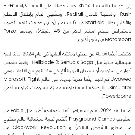
إلى حدٍ ما بالنسبة لـ Xbox حيث حصلنا على اللعبة الخرافية Hi-Fi:
Rush، والمخيبة للآمال Redfall، وسنُنهي العام بإطلاق الأعظم
والأكثر إنتظارًا Starfield في 6 سبتمبر (والتي خطفت كافة الأضواء
بإستعراض ضخم استمر لأكثر من 45 دقيقة)، وبعدها Forza
Motorsport في شهر أكتوبر.
كشفت أيضًا Xbox عن خطتها ومكتبة ألعابها في عام 2024. لدينا لعبة
سينمائية خلابة مثل Hellblade 2: Senua's Saga، ولعبة تقمص
أدوار من استوديو أوبسيديان الذي يتألق في هذا النوع من الألعاب وهي
Avowed. ثم لدينا أيضًا تجربة جديدة في عالم Microsoft Flight
Simulator، بالإضافة للعبة تعاونية مميزة برسومات كرتونية تُدعى
Towerborne.
أما ما بعد 2024، فتم استعراض ألعاب عملاقة أخرى مثل Fable من
استوديو Playground Games (تُقدم تجربة سينمائية عالم مفتوح
من منظور الشخص الثالث) و Clockwork: Revolution من