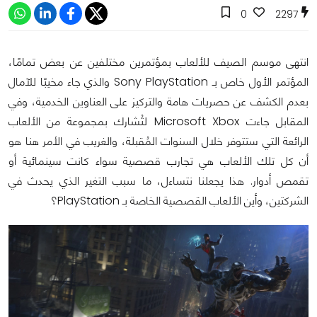
0
2297
انتهى موسم الصيف للألعاب بمؤتمرين مختلفين عن بعض تمامًا،
المؤتمر الأول خاص بـ Sony PlayStation والذي جاء مخيبًا للآمال
بعدم الكشف عن حصريات هامة والتركيز على العناوين الخدمية، وفي
المقابل جاءت Microsoft Xbox لتُشارك بمجموعة من الألعاب
الرائعة التي ستتوفر خلال السنوات المُقبلة، والغريب في الأمر هنا هو
أن كل تلك الألعاب هي تجارب قصصية سواء كانت سينمائية أو
تقمص أدوار. هذا يجعلنا نتساءل، ما سبب التغير الذي يحدث في
الشركتين، وأين الألعاب القصصية الخاصة بـ PlayStation؟