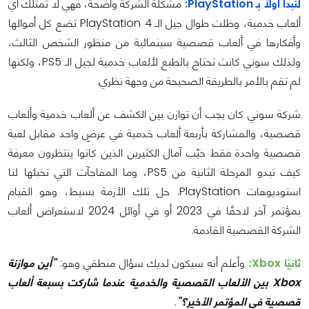
لنبدأ أولاً بـ PlayStation:
مشكلة الشركة واضحة، فهي لا تمتلك أي
ألعاب خدمية، وظلت طوال جيل الـ PlayStation 4 تضع كل أموالها
وأفكارها في ألعاب قصصية سينمائية من منظور الشخص الثالث،
ولذلك سوني كانت تحتاج بالطبع لألعاب خدمية لجيل الـ PS5، ولكنها
لم تقم بالأمر بالطريقة الصحيحة من وجهة نظري.
شركة سوني كان يجب أن توازن بين الكشف عن ألعاب خدمية وألعاب
قصصية، والمشاركة بأربعة ألعاب خدمية في عرضٍ واحد مقابل لعبة
قصصية واحدة فقط خيّب آمال الكثيرين الذين كانوا ينتظرون معرفة
كيف تبدو المرحلة الثانية من PS5، وما المفاجآت التي تخبئها لنا
استوديوهات PlayStation. حل تلك الأزمة بسيط، وهو القيام
بمؤتمر آخر لاحقًا في 2023 أو في أوائل 2024 لاستعراض ألعاب
الشركة القصصية القادمة.
ثانيًا Xbox:
وأعلم أنه سيكون لديك سؤال منطقي وهو:
"أين موازنة
Xbox بين الألعاب القصصية والخدمية عندما شاركت بسبعة ألعاب
قصصية في المؤتمر الأخير؟"
.