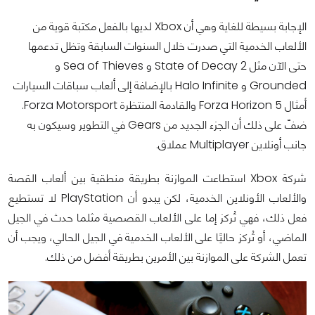
الإجابة بسيطة للغاية وهي أن Xbox لديها بالفعل مكتبة قوية من
الألعاب الخدمية التي صدرت خلال السنوات السابقة وتظل تدعمها
حتى الآن مثل State of Decay 2 و Sea of Thieves و
Grounded و Halo Infinite بالإضافة إلى ألعاب سباقات السيارات
أمثال Forza Horizon 5 والقادمة المنتظرة Forza Motorsport.
ضفّ على ذلك أن الجزء الجديد من Gears في التطوير وسيكون به
جانب أونلاين Multiplayer عملاق.
شركة Xbox استطاعت الموازنة بطريقة منطقية بين ألعاب القصة
والألعاب الأونلاين الخدمية، لكن يبدو أن PlayStation لا تستطيع
فعل ذلك، فهي تُركز إما على الألعاب القصصية مثلما حدث في الجيل
الماضي، أو تُركز حاليًا على الألعاب الخدمية في الجيل الحالي، ويجب أن
تعمل الشركة على الموازنة بين الأمرين بطريقة أفضل من ذلك.