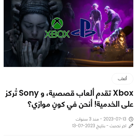
ألعاب
Xbox تقدم ألعاب قصصية، و Sony تُركز
على الخدمية! أنحن في كونٍٍ موازي؟
2023-07-13 - منذ 3 سنوات
اخر تحديث - بتاريخ 2023-07-13