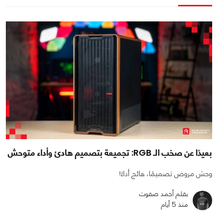
بعيدًا عن صخب الـ RGB: تجميعة بتصميم هادئ وأداء متوحش
وحش مروض تصميمًا، هائج أداءً!
بقلم أحمد صفوت
منذ 5 أيام