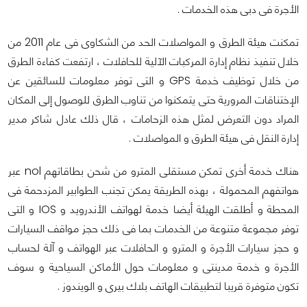
الأجرة فى دبى هذه الخدمات .
تمكنت هيئة الطرق و المواصلات الحد من الشكاوى فى عام 2011 من
خلال تنفيذ نظام إدارة المركبات الآلية للحافلات ، ارتفعت كفاءة الطرق
من خلال توظيف خدمة GPS و التى توفر معلومات للسائقين عن
الإختناقات المرورية حتى يتمكنوا من تناوب الطرق للوصول إلى المكان
المراد دون التعرض لمثل هذه الزحامات ، قال ذلك عادل شاكر مدير
إدارة النقل فى هيئة الطرق و المواصلات .
هناك خدمة أخرى تمكن مستقلى المترو من شحن بطاقاتهم nol عبر
هواتفهم المحمولة ، بهذه الطريقة يمكن تجنب الطوابير المزدحمة فى
المحطة و أطلقت الهيئة أيضا خدمة لهواتف الأندرويد و IOS و التى
توفر مجموعة متنوعة من الخدمات بما فى ذلك حجز مواقف السيارات
و حجز سيارات الأجرة و المترو و الحافلات عبر الهواتف و آلة لحساب
الأجرة و خدمة مدينتى و معلومات حول الأماكن السياحية و سوف
تكون متوفرة قريبا لتطبيقات الهاتف بلاك بيرى و الويندوز .