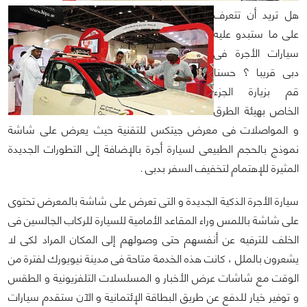
هل تريد أن تتعرف
على ما ستبدو عليه
سيارات الأجرة فى
دبى قريبا ؟ حسنا
قم بزيارة الجزء
الخاص بهيئة الطرق
و المواصلات فى معرض جيتكس للتقنية حيث يعرض على شاشة
نموذج بالحجم الطبيعى لسيارة أجرة بالإضافة إلى التطورات الجديدة
المثيرة للإهتمام لتخفيف السفر بدبى .
سيارة الأجرة الذكية الجديدة و التى تعرض على شاشة بالمعرض تحتوى
على شاشة باللمس وراء المقاعد الأمامية للسيارة للركاب الجالسين فى
الخلف للترفيه عن أنفسهم حتى وصولهم إلى المكان المراد لكى لا
يشعرون بالملل ، كانت هذه الخدمة متاحة فى مدينة نيويورك لفترة من
الوقت مع شاشات عرض الأخبار و المسلسلات التلفزيونية و الطقس
و توفير خيار للدفع عن طريق البطاقة الإئتمانية و الآن ستقدم سيارات