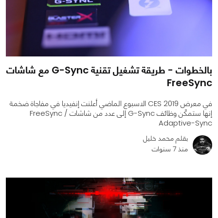
بالخطوات - طريقة تشغيل تقنية G-Sync مع شاشات
FreeSync
في معرض CES 2019 الاسبوع الماضي أعلنت إنفيديا في مفاجاة ضخمة
إنها ستمكّن وظائف G-Sync إلى عدد من شاشات FreeSync /
Adaptive-Sync
بقلم محمد خليل
منذ 7 سنوات
0
0
7277