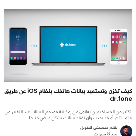
0
0
22706
كيف تخزن وتستعيد بيانات هاتفك بنظام iOS عن طريق
dr.fone
الكثير من المستخدمين يعانون من إمكانية فقدهم للبيانات عند التغيير من
هاتف لآخر أو قد يحدث وأن تفقد بياناتك بشكل عارض مثلما
بقلم مصطفى الطويل
منذ 8 سنوات