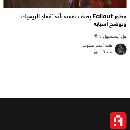
مطور Fallout يصف نفسه بأنه "مُعادٍ للريميك"
ويوضح أسبابه
هل "يستسهل"؟ 🤔
بقلم أحمد صفوت
منذ 5 أشهر
0
0
963