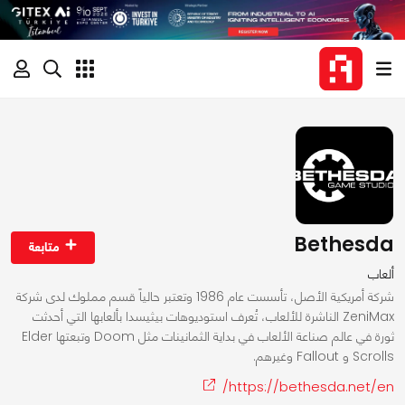
Bethesda
متابعة
ألعاب
شركة أمريكية الأصل، تأسست عام 1986 وتعتبر حالياً قسم مملوك لدى شركة
ZeniMax الناشرة للألعاب، تُعرف استوديوهات بيثيسدا بألعابها التي أحدثت
ثورة في عالم صناعة الألعاب في بداية الثمانينات مثل Doom وتبعتها Elder
Scrolls و Fallout وغيرهم.
https://bethesda.net/en/