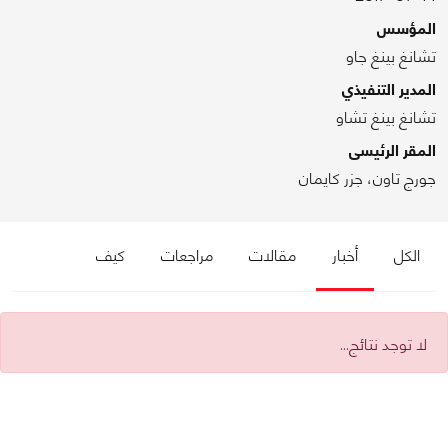
المؤسس
تشانغ بينغ جاو
المدير التنفيذي
تشانغ بينغ تشاو
المقر الرئيسى
جورج تاون، جزر كايمان
الكل
أخبار
مقالات
مراجعات
كيف
لا توجد نتائج...