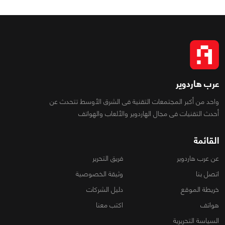
عرب هاردوير
واحد من أكبر المجتمعات التقنية فى الشرق الأوسط تتحدث عن
أحدث التقنيات فى مجال الهاردوير والألعاب والهواتف
القائمة
عن عرب هاردوير
فريق التحرير
اتصل بنا
وثيقة الخصوصية
خريطة الموقع
دليل الشركات
هواتف
اكتب معنا
السياسة التحريرية